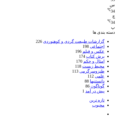
س
℃
34
چ
℃
34
پ
دسته بندی ها
گزارشات طبیعت گردی و کوهنوردی
226
اجتماعی
198
عکس و فیلم
196
برش کتاب
174
امثال و حکم
170
محیط زیست
118
طنزوسرگرمی
113
علمی
112
دانستنیها
88
گوناگون
86
پیش در آمد
1
تازه ترین
محبوب