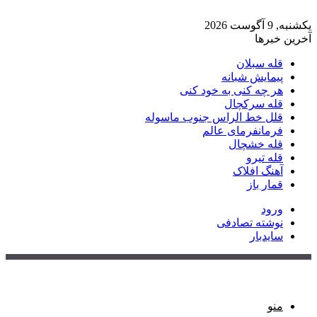
یکشنبه, 9 آگوست 2026
آخرین خبرها
قله سبلان
پیمایش شبانه
هر چه کنی به خود کنی
قله سرکچال
قلل خط الراس جنوب ماسوله
فرمانفرمای عالم
قله خشچال
قله تیرو
آهنگ افلاک
قمار باز
ورود
نوشته تصادفی
سایدبار
منو