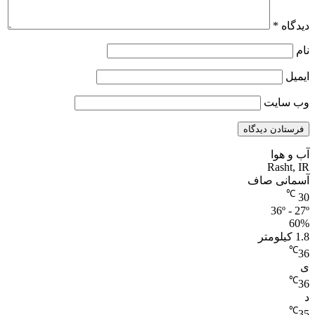
دیدگاه
*
نام
ایمیل
وب‌ سایت
آب و هوا
Rasht, IR
آسمانی صاف
℃
30
36º - 27º
60%
1.8 کیلومتر
℃
36
ی
℃
36
د
℃
35