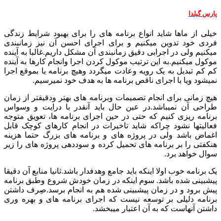
پارس گیلدا
خیلی از ماها شاید انواع برنامه های را برای بهبود شرایط زندگی
فردی خود تدوین میکنیم و برای اجرای احسن آن نیز زمانبندی
میکنیم ولی در اجرابی دقیق زمانبندی آن مشکل داریم.غالبا به آینده
موکول میکنیم.به این ترتیب موکول کردن اجرا وانجام کارها به آینده
کم کم تبدیل به یک رویه وعادت میگردد وهیچ برنامه یا بموقع اجرا
نمیشود ویا با اجرای ناقص برنامه ها به هدف خود نمیرسیم.
هیچ زمانی برای انجام تصمیمات وبرنامه های بهتر ودقیقتر از زمان
طراحی آن نمیباشد.در عین حال باید آنقدر با درایت و وسواس
برنامه ریزی کنیم که حتی در حین اجرای برنامه ها، تعویق متوجه
فعالیتها نشود چراکه شاید تاخیرات در انجام کارهای کوچک قابل
اغماض باشد ولی در پروژه های و برنامه های بزرگ حتما هزینه
هنکفتی را بر برنامه های تحمیل کرده و سوددهی پروژه های را زیر
سوال خواهد برد.
یک برنامه خوب اولا اینکه باید جامع وهدفدار باشد.ثانیا منابع آن دقیقا
پیشبینی شده باشد. سوم اینکه در زمان خودش شروع وطبق برنامه
پیش برود و در زمان پیشبینی شده هم به انجام برسد.صِرف داشتن
برنامه دلیلی بر توسعه نیست که اجرای برنامه های و بهره وری
داشتن آنهاست که به آن اعتبار میبخشد.