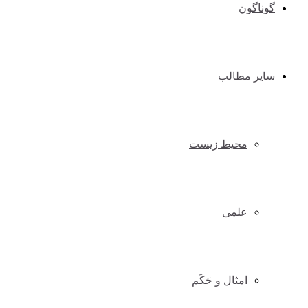
گوناگون
سایر مطالب
محیط زیست
علمی
امثال و حَکَم