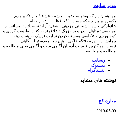
مدیر سایت
من همان دم که وضو ساختم از چشمه عشق / چار تکبیر زدم
یکسره بر هر چه که هست..! "حافظ" ......؛ نام و نام
خانوادگی:حسین شعبانی مژدهی ؛ شغل: آزاد؛ تحصیلات: لیسانس در
مهندسی؛ متاهل ، پدر و پدربزرگ ؛ علاقمند به کتاب،طبیعت گردی و
کوهنوردی و عکاسی ومستندکردن تجارب نزدیک به هفت دهه
پیمایش در این محنتگه خاکی... هیچ چیز مقدستر از آگاهی
نیست،بزرگترین فضیلت آدمیان آگاهی ست و آگاهی یعنی مطالعه و
مطالعه و مطالعه...
وبسایت
فیسبوک
اینستاگرام
نوشته های مشابه
مناره کج
2019-05-09