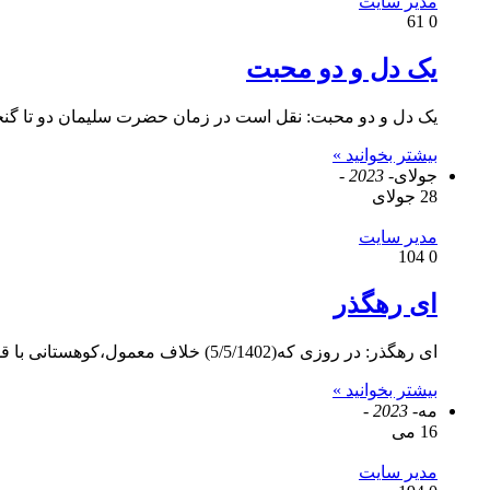
مدیر سایت
61
0
یک دل و دو محبت
یک دل و دو محبت: نقل است در زمان حضرت سلیمان دو تا گ
بیشتر بخوانید »
جولای
- 2023 -
28 جولای
مدیر سایت
104
0
ای رهگذر
ای رهگذر: در روزی که(5/5/1402) خلاف معمول،کوهستانی با قله مشهور در گیلان،فاقد احدی از کوهنوردان و طبیعت گردان بود،در طبیعتی…
بیشتر بخوانید »
مه
- 2023 -
16 می
مدیر سایت