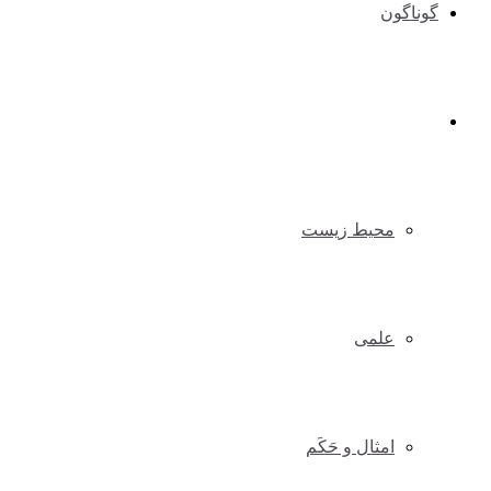
گوناگون
سایر مطالب
محیط زیست
علمی
امثال و حَکَم