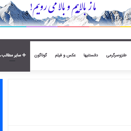
طنزوسرگرمی
دانستنیها
عکس و فیلم
گوناگون
سایر مطالب