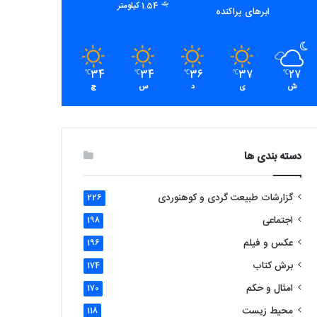
1.54 کیلومتر
ابرهای پراکنده
34
34
36
37
27
℃
℃
℃
℃
℃
ش
ی
د
س
چ
دسته بندی ها
گزارشات طبیعت گردی و کوهنوردی
226
اجتماعی
198
عکس و فیلم
196
برش کتاب
174
امثال و حکم
170
محیط زیست
118