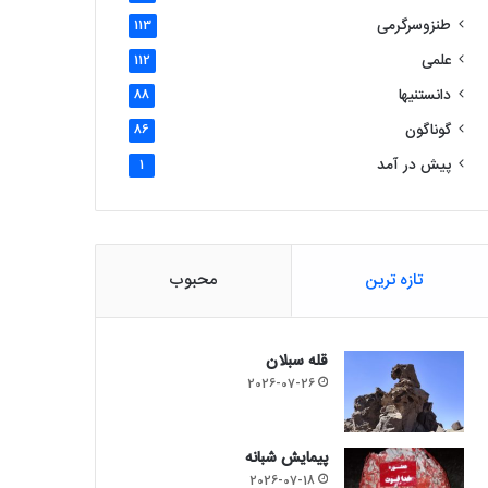
طنزوسرگرمی
113
علمی
112
دانستنیها
88
گوناگون
86
پیش در آمد
1
تازه ترین
محبوب
قله سبلان
2026-07-26
پیمایش شبانه
2026-07-18