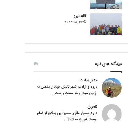
قله تیرو
2026-05-26
دیدگاه های تازه
مدیر سایت
درود و ارادت شهر تالش،خیابان متصل به
اولین میدان به سمت راست...
کامران
درود, بسیار عالی, مسیر این ییلاق از کدام
روستا شروع میشه؟...