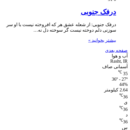
درفک جنوبی
درفک جنوبی: از شعله عشق هر که افروخته نیست با او سر
سوزنی دلم دوخته نیست گر سوخته دل نه…
بیشتر بخوانید »
صفحه بعدی
آب و هوا
Rasht, IR
آسمانی صاف
℃
35
36º - 27º
44%
2.64 کیلومتر
℃
36
ی
℃
36
د
℃
36
س