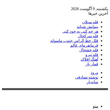
یکشنبه, 9 آگوست 2026
آخرین خبرها
قله سبلان
پیمایش شبانه
هر چه کنی به خود کنی
قله سرکچال
قلل خط الراس جنوب ماسوله
فرمانفرمای عالم
قله خشچال
قله تیرو
آهنگ افلاک
قمار باز
ورود
نوشته تصادفی
سایدبار
منو