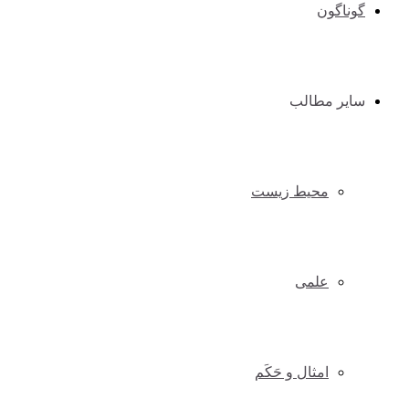
گوناگون
سایر مطالب
محیط زیست
علمی
امثال و حَکَم