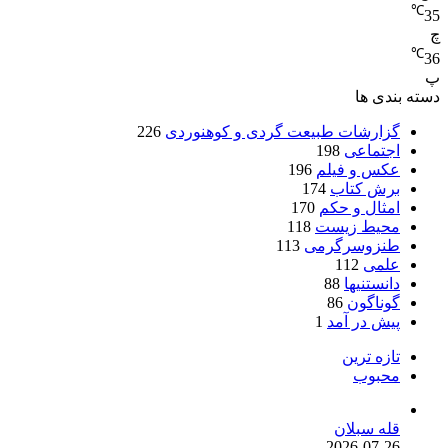
℃
35
چ
℃
36
پ
دسته بندی ها
گزارشات طبیعت گردی و کوهنوردی
226
اجتماعی
198
عکس و فیلم
196
برش کتاب
174
امثال و حکم
170
محیط زیست
118
طنزوسرگرمی
113
علمی
112
دانستنیها
88
گوناگون
86
پیش در آمد
1
تازه ترین
محبوب
قله سبلان
2026-07-26