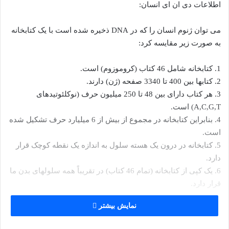
اطلاعات دی ان ای انسان:
می توان ژنوم انسان را که در DNA ذخیره شده است با یک کتابخانه
به صورت زیر مقایسه کرد:
1. کتابخانه شامل 46 کتاب (کروموزوم) است.
2. کتابها بین 400 تا 3340 صفحه (ژن) دارند.
3. هر کتاب دارای بین 48 تا 250 میلیون حرف (نوکلئوتیدهای
A,C,G,T) است.
4. بنابراین کتابخانه در مجموع از بیش از 6 میلیارد حرف تشکیل شده
است.
5. کتابخانه در درون یک هسته سلول به اندازه یک نقطه کوچک قرار
دارد.
6. یک کپی از کتابخانه (تمام 46 کتاب) در تقریباً همه سلولهای بدن ما
قرار دارد.
نمایش بیشتر
پارس گیلدا