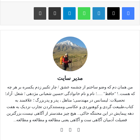
اطلاعات دی ان ای انسان
لینکداین
واتس آپ
تلگرام
اشتراک گذاری با ایمیل
چاپ
مطالب بیشتر
مدیر سایت
من همان دم که وضو ساختم از چشمه عشق / چار تکبیر زدم یکسره بر هر چه
که هست..! "حافظ" ......؛ نام و نام خانوادگی:حسین شعبانی مژدهی ؛ شغل: آزاد؛
تحصیلات: لیسانس در مهندسی؛ متاهل ، پدر و پدربزرگ ؛ علاقمند به
کتاب،طبیعت گردی و کوهنوردی و عکاسی ومستندکردن تجارب نزدیک به هفت
دهه پیمایش در این محنتگه خاکی... هیچ چیز مقدستر از آگاهی نیست،بزرگترین
فضیلت آدمیان آگاهی ست و آگاهی یعنی مطالعه و مطالعه و مطالعه...
وبس
فی
این
ایت
سب
ستا