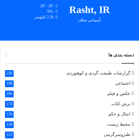
26º - 26º
Rasht, IR
70%
2.29 کیلومتر
آسمانی صاف
دسته بندی ها
گزارشات طبیعت گردی و کوهنوردی
226
اجتماعی
198
عکس و فیلم
196
برش کتاب
174
امثال و حکم
170
محیط زیست
118
طنزوسرگرمی
113