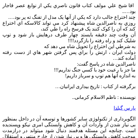
‍ اقا شيخ علي مولف کتاب قانون ناصري يکي از نوابغ عصر قاجار
بود…..
چند اختراع جالب دارد که يکي از آنها يک مدل از تفنگ ته پر بود….
روزي به ناصرالدين شاه پيشنهاد کرد مي تواند کالاسکه اي اختراع
کند که آن را کوک کنند يک فرسخ راه را طي کند،
آن وقت چند دقيقه بايستد چهار طرف درهايش باز شود و توپ
شليک کند و راه رفته را بازگردد!!!!
به شرطي اين اختراع را تحويل شاه مي دهد که
دولت ايران ، ارتش را براي پس گرفتن شهر هاي از دست رفته
آماده کند…
ناصرالدين شاه در پاسخ گفت:
ما جز با رعيت خود با کسي جنگ نداريم!!!
به اندازه آنها هم توپ و سرباز داريم!
برگرفته از کتاب : تاریخ بیداری ایرانیان…
نویسنده : ناظم الاسلام کرمانی..
پارس گیلدا
الگوبرداری از تکنولوژی سایر کشورها و توسعه آن در داخل بمنظور
بی نیاز شدن از واردات آن و کاهش وابستگی امری نیکو وپسندیده
است .چنانچه این مسئله هدفمند دنبال شود میتواند در درازمدت
موجب کاهش وابستگی ها و بی نیاز شدن از خارج منتهی و استقلال