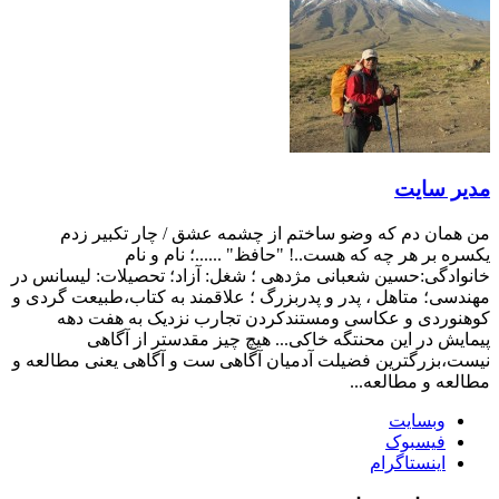
مدیر سایت
من همان دم که وضو ساختم از چشمه عشق / چار تکبیر زدم
یکسره بر هر چه که هست..! "حافظ" ......؛ نام و نام
خانوادگی:حسین شعبانی مژدهی ؛ شغل: آزاد؛ تحصیلات: لیسانس در
مهندسی؛ متاهل ، پدر و پدربزرگ ؛ علاقمند به کتاب،طبیعت گردی و
کوهنوردی و عکاسی ومستندکردن تجارب نزدیک به هفت دهه
پیمایش در این محنتگه خاکی... هیچ چیز مقدستر از آگاهی
نیست،بزرگترین فضیلت آدمیان آگاهی ست و آگاهی یعنی مطالعه و
مطالعه و مطالعه...
وبسایت
فیسبوک
اینستاگرام