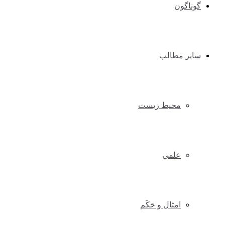
گوناگون
سایر مطالب
محیط زیست
علمی
امثال و حَکَم