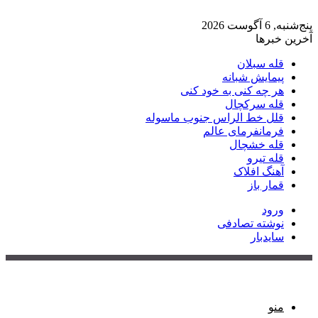
پنج‌شنبه, 6 آگوست 2026
آخرین خبرها
قله سبلان
پیمایش شبانه
هر چه کنی به خود کنی
قله سرکچال
قلل خط الراس جنوب ماسوله
فرمانفرمای عالم
قله خشچال
قله تیرو
آهنگ افلاک
قمار باز
ورود
نوشته تصادفی
سایدبار
منو