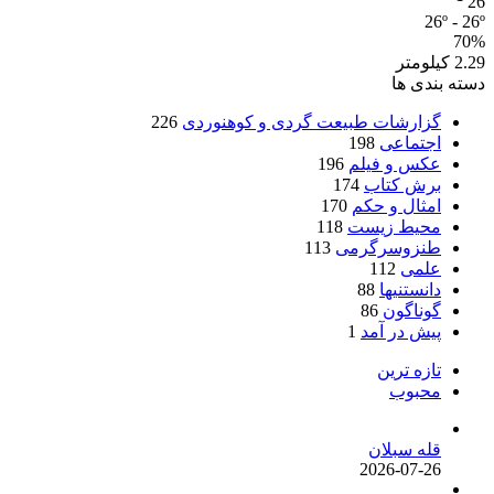
26
26º - 26º
70%
2.29 کیلومتر
دسته بندی ها
گزارشات طبیعت گردی و کوهنوردی
226
اجتماعی
198
عکس و فیلم
196
برش کتاب
174
امثال و حکم
170
محیط زیست
118
طنزوسرگرمی
113
علمی
112
دانستنیها
88
گوناگون
86
پیش در آمد
1
تازه ترین
محبوب
قله سبلان
2026-07-26