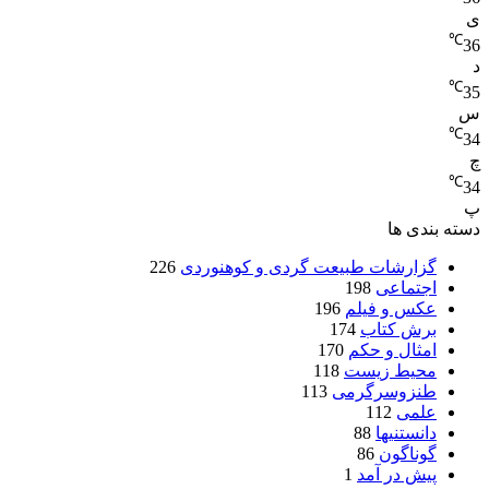
ی
℃
36
د
℃
35
س
℃
34
چ
℃
34
پ
دسته بندی ها
گزارشات طبیعت گردی و کوهنوردی
226
اجتماعی
198
عکس و فیلم
196
برش کتاب
174
امثال و حکم
170
محیط زیست
118
طنزوسرگرمی
113
علمی
112
دانستنیها
88
گوناگون
86
پیش در آمد
1