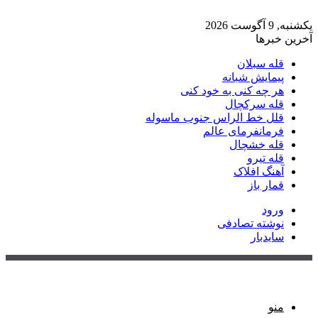
یکشنبه, 9 آگوست 2026
آخرین خبرها
قله سبلان
پیمایش شبانه
هر چه کنی به خود کنی
قله سرکچال
قلل خط الراس جنوب ماسوله
فرمانفرمای عالم
قله خشچال
قله تیرو
آهنگ افلاک
قمار باز
ورود
نوشته تصادفی
سایدبار
منو