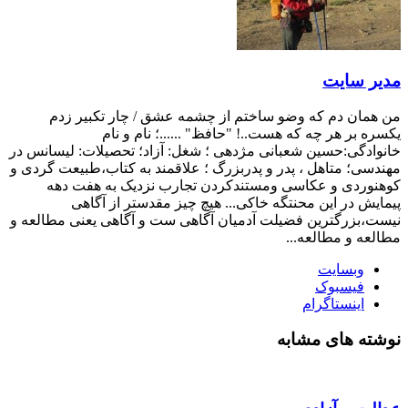
مدیر سایت
من همان دم که وضو ساختم از چشمه عشق / چار تکبیر زدم
یکسره بر هر چه که هست..! "حافظ" ......؛ نام و نام
خانوادگی:حسین شعبانی مژدهی ؛ شغل: آزاد؛ تحصیلات: لیسانس در
مهندسی؛ متاهل ، پدر و پدربزرگ ؛ علاقمند به کتاب،طبیعت گردی و
کوهنوردی و عکاسی ومستندکردن تجارب نزدیک به هفت دهه
پیمایش در این محنتگه خاکی... هیچ چیز مقدستر از آگاهی
نیست،بزرگترین فضیلت آدمیان آگاهی ست و آگاهی یعنی مطالعه و
مطالعه و مطالعه...
وبسایت
فیسبوک
اینستاگرام
نوشته های مشابه