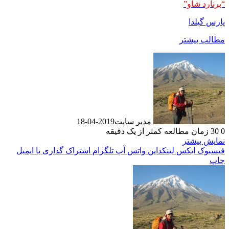
“برنارد شاو”
پارس گیلدا
مطالب بیشتر
مدیر سایت
2019-04-18
0
30
زمان مطالعه کمتر از یک دقیقه
نمایش بیشتر
فیسبوک
ایکس
لینکداین
واتس آپ
تلگرام
اشتراک گذاری با ایمیل
چاپ