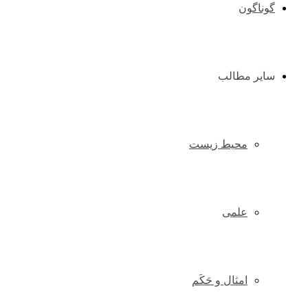
گوناگون
سایر مطالب
محیط زیست
علمی
امثال و حَکَم