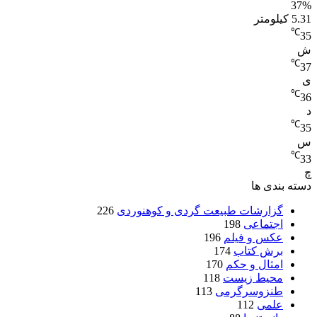
37%
5.31 کیلومتر
℃
35
ش
℃
37
ی
℃
36
د
℃
35
س
℃
33
چ
دسته بندی ها
گزارشات طبیعت گردی و کوهنوردی
226
اجتماعی
198
عکس و فیلم
196
برش کتاب
174
امثال و حکم
170
محیط زیست
118
طنزوسرگرمی
113
علمی
112