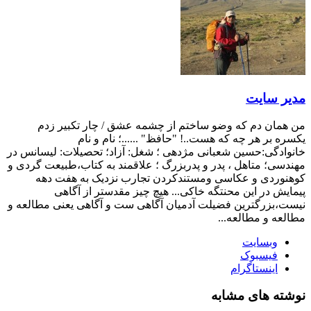
مدیر سایت
من همان دم که وضو ساختم از چشمه عشق / چار تکبیر زدم
یکسره بر هر چه که هست..! "حافظ" ......؛ نام و نام
خانوادگی:حسین شعبانی مژدهی ؛ شغل: آزاد؛ تحصیلات: لیسانس در
مهندسی؛ متاهل ، پدر و پدربزرگ ؛ علاقمند به کتاب،طبیعت گردی و
کوهنوردی و عکاسی ومستندکردن تجارب نزدیک به هفت دهه
پیمایش در این محنتگه خاکی... هیچ چیز مقدستر از آگاهی
نیست،بزرگترین فضیلت آدمیان آگاهی ست و آگاهی یعنی مطالعه و
مطالعه و مطالعه...
وبسایت
فیسبوک
اینستاگرام
نوشته های مشابه