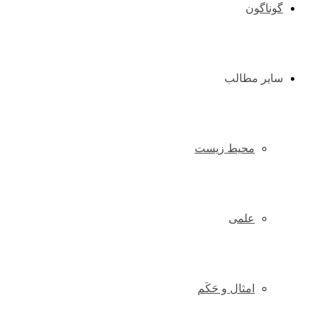
گوناگون
سایر مطالب
محیط زیست
علمی
امثال و حَکَم