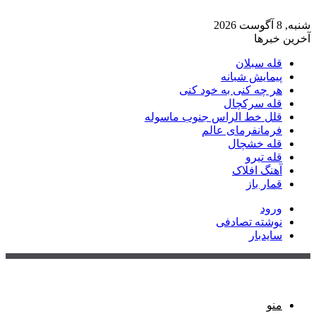
شنبه, 8 آگوست 2026
آخرین خبرها
قله سبلان
پیمایش شبانه
هر چه کنی به خود کنی
قله سرکچال
قلل خط الراس جنوب ماسوله
فرمانفرمای عالم
قله خشچال
قله تیرو
آهنگ افلاک
قمار باز
ورود
نوشته تصادفی
سایدبار
منو