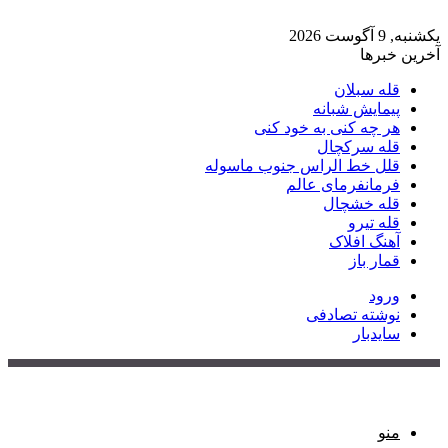
یکشنبه, 9 آگوست 2026
آخرین خبرها
قله سبلان
پیمایش شبانه
هر چه کنی به خود کنی
قله سرکچال
قلل خط الراس جنوب ماسوله
فرمانفرمای عالم
قله خشچال
قله تیرو
آهنگ افلاک
قمار باز
ورود
نوشته تصادفی
سایدبار
منو