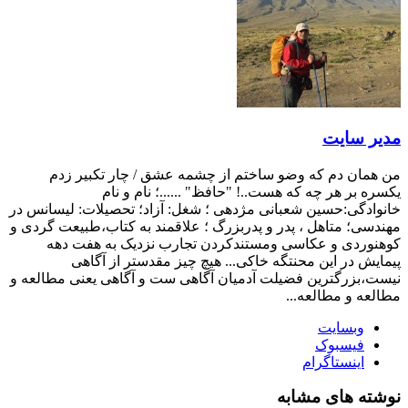
مدیر سایت
من همان دم که وضو ساختم از چشمه عشق / چار تکبیر زدم
یکسره بر هر چه که هست..! "حافظ" ......؛ نام و نام
خانوادگی:حسین شعبانی مژدهی ؛ شغل: آزاد؛ تحصیلات: لیسانس در
مهندسی؛ متاهل ، پدر و پدربزرگ ؛ علاقمند به کتاب،طبیعت گردی و
کوهنوردی و عکاسی ومستندکردن تجارب نزدیک به هفت دهه
پیمایش در این محنتگه خاکی... هیچ چیز مقدستر از آگاهی
نیست،بزرگترین فضیلت آدمیان آگاهی ست و آگاهی یعنی مطالعه و
مطالعه و مطالعه...
وبسایت
فیسبوک
اینستاگرام
نوشته های مشابه