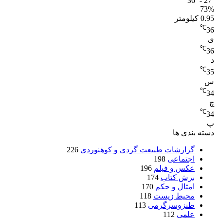
36º - 27º
73%
0.95 کیلومتر
℃
36
ی
℃
36
د
℃
35
س
℃
34
چ
℃
34
پ
دسته بندی ها
گزارشات طبیعت گردی و کوهنوردی
226
اجتماعی
198
عکس و فیلم
196
برش کتاب
174
امثال و حکم
170
محیط زیست
118
طنزوسرگرمی
113
علمی
112