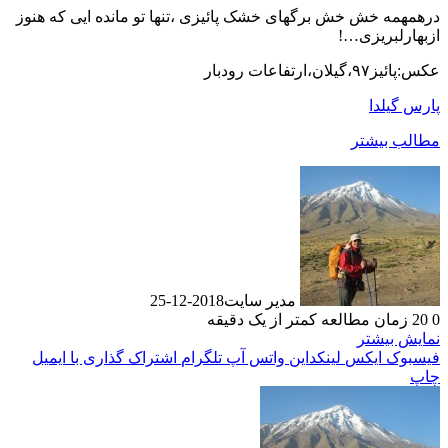
درهمهمه خش خش برگهای خشک پائیزی ،تنها تو مانده ایی که هنوز
ازبهارلبریزی…!
عکس:پائیز۹۷،گیلان،ارتفاعات رودبار
پارس گیلدا
مطالب بیشتر
مدیر سایت
2018-12-25
0
20
زمان مطالعه کمتر از یک دقیقه
نمایش بیشتر
فیسبوک
ایکس
لینکداین
واتس آپ
تلگرام
اشتراک گذاری با ایمیل
چاپ