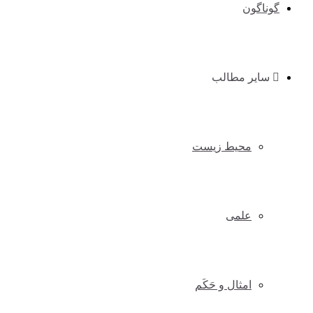
گوناگون
سایر مطالب
محیط زیست
علمی
امثال و حَکَم