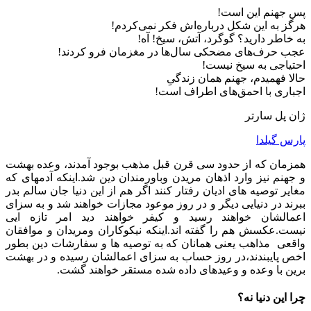
پس جهنم اين است!
هرگز به این شکل درباره‌اش فكر نمی‌كردم!
به خاطر دارید؟ گوگرد، آتش، سيخ! آه!
عجب حرف‌های مضحكی سال‌ها در مغزمان فرو کردند!
احتياجی به سيخ نيست!
حالا فهمیدم، جهنم همان زندگیِ
اجباری با احمق‌های اطراف است!
ژان پل سارتر
پارس گیلدا
همزمان که از حدود سی قرن قبل مذهب بوجود آمدند، وعده بهشت
و جهنم نیز وارد اذهان مریدن وباورمندان دین شد.اینکه آدمهای که
مغایر توصیه های ادیان رفتار کنند اگر هم از این دنیا جان سالم بدر
ببرند در دنیایی دیگر و در روز موعود مجازات خواهند شد و به سزای
اعمالشان خواهند رسید و کیفر خواهند دید امر تازه ایی
نیست.عکسش هم را گفته اند.اینکه نیکوکاران ومریدان و موافقان
واقعی مذاهب یعنی همانان که به توصیه ها و سفارشات دین بطور
اخص پایبندند،در روز حساب به سزای اعمالشان رسیده و در بهشت
برین با وعده و وعیدهای داده شده مستقر خواهند گشت.
چرا این دنیا نه؟