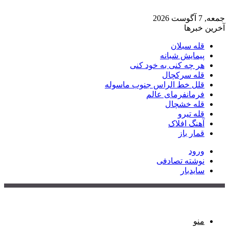
جمعه, 7 آگوست 2026
آخرین خبرها
قله سبلان
پیمایش شبانه
هر چه کنی به خود کنی
قله سرکچال
قلل خط الراس جنوب ماسوله
فرمانفرمای عالم
قله خشچال
قله تیرو
آهنگ افلاک
قمار باز
ورود
نوشته تصادفی
سایدبار
منو