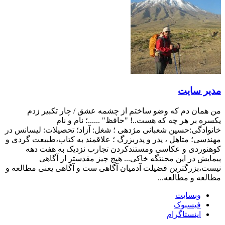
مدیر سایت
من همان دم که وضو ساختم از چشمه عشق / چار تکبیر زدم
یکسره بر هر چه که هست..! "حافظ" ......؛ نام و نام
خانوادگی:حسین شعبانی مژدهی ؛ شغل: آزاد؛ تحصیلات: لیسانس در
مهندسی؛ متاهل ، پدر و پدربزرگ ؛ علاقمند به کتاب،طبیعت گردی و
کوهنوردی و عکاسی ومستندکردن تجارب نزدیک به هفت دهه
پیمایش در این محنتگه خاکی... هیچ چیز مقدستر از آگاهی
نیست،بزرگترین فضیلت آدمیان آگاهی ست و آگاهی یعنی مطالعه و
مطالعه و مطالعه...
وبسایت
فیسبوک
اینستاگرام