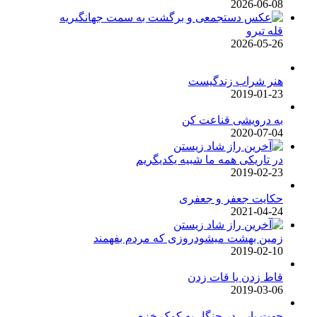
2026-06-08
قله تیرو
2026-05-26
هنر شراب زندگیست
2019-01-23
به درویشی قناعت کن
2020-07-04
در تاریکی همه ما شبیه یکدیگریم
2019-02-23
حکایت جعفر و جعفری
2021-04-24
زمین بهشت میشودروزی که مردم بفهمند
2019-02-10
قاط زدن یا قات زدن
2019-03-06
جهت یابی در جنگل به کمک خزه