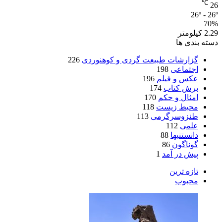
℃
26
26º - 26º
70%
2.29 کیلومتر
دسته بندی ها
گزارشات طبیعت گردی و کوهنوردی
226
اجتماعی
198
عکس و فیلم
196
برش کتاب
174
امثال و حکم
170
محیط زیست
118
طنزوسرگرمی
113
علمی
112
دانستنیها
88
گوناگون
86
پیش در آمد
1
تازه ترین
محبوب