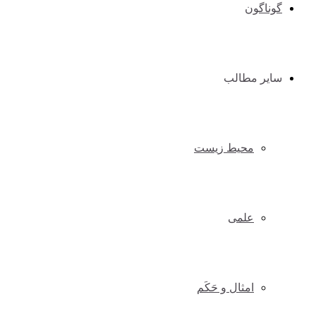
گوناگون
سایر مطالب
محیط زیست
علمی
امثال و حَکَم