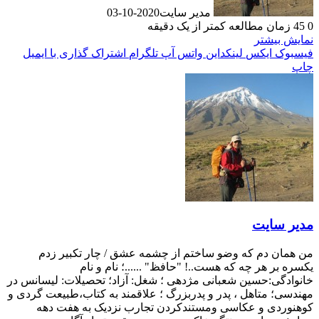
مدیر سایت
2020-10-03
0
45
زمان مطالعه کمتر از یک دقیقه
نمایش بیشتر
فیسبوک
ایکس
لینکداین
واتس آپ
تلگرام
اشتراک گذاری با ایمیل
چاپ
مدیر سایت
من همان دم که وضو ساختم از چشمه عشق / چار تکبیر زدم
یکسره بر هر چه که هست..! "حافظ" ......؛ نام و نام
خانوادگی:حسین شعبانی مژدهی ؛ شغل: آزاد؛ تحصیلات: لیسانس در
مهندسی؛ متاهل ، پدر و پدربزرگ ؛ علاقمند به کتاب،طبیعت گردی و
کوهنوردی و عکاسی ومستندکردن تجارب نزدیک به هفت دهه