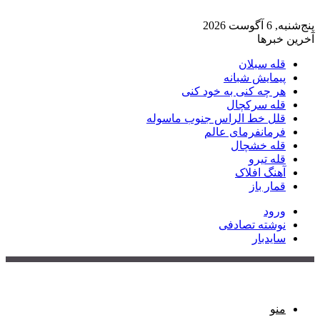
پنج‌شنبه, 6 آگوست 2026
آخرین خبرها
قله سبلان
پیمایش شبانه
هر چه کنی به خود کنی
قله سرکچال
قلل خط الراس جنوب ماسوله
فرمانفرمای عالم
قله خشچال
قله تیرو
آهنگ افلاک
قمار باز
ورود
نوشته تصادفی
سایدبار
منو