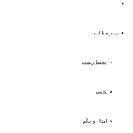
گوناگون
سایر مطالب
محیط زیست
علمی
امثال و حَکَم