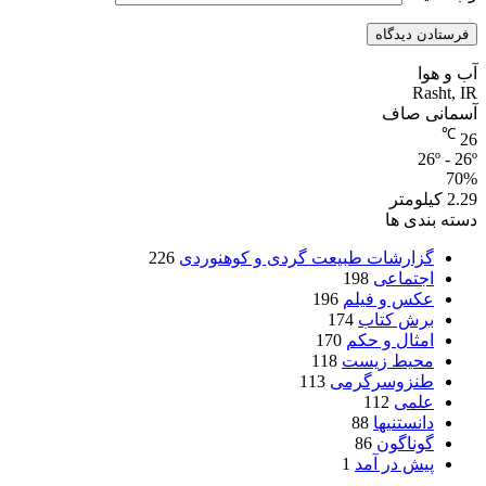
آب و هوا
Rasht, IR
آسمانی صاف
℃
26
26º - 26º
70%
2.29 کیلومتر
دسته بندی ها
گزارشات طبیعت گردی و کوهنوردی
226
اجتماعی
198
عکس و فیلم
196
برش کتاب
174
امثال و حکم
170
محیط زیست
118
طنزوسرگرمی
113
علمی
112
دانستنیها
88
گوناگون
86
پیش در آمد
1