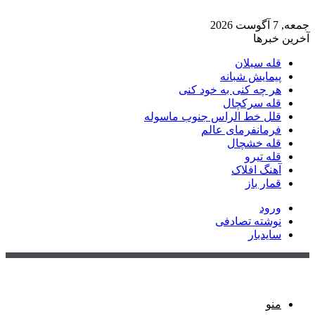
جمعه, 7 آگوست 2026
آخرین خبرها
قله سبلان
پیمایش شبانه
هر چه کنی به خود کنی
قله سرکچال
قلل خط الراس جنوب ماسوله
فرمانفرمای عالم
قله خشچال
قله تیرو
آهنگ افلاک
قمار باز
ورود
نوشته تصادفی
سایدبار
منو