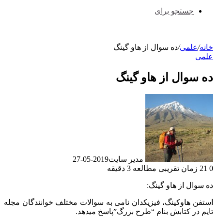
جستجو برای
خانه
/
علمی
/
ده سوال از هاو گينگ
علمی
ده سوال از هاو گينگ
مدیر سایت
2019-05-27
0
21
زمان تقریبی مطالعه 3 دقیقه
ده سوال از هاو گينگ:
استفن هاوکینگ، فیزیکدان نامی به سوالات مختلف خوانندگان مجله
تایم در کتابش بنام “طرح بزرگ”پاسخ میدهد.