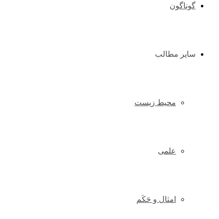
گوناگون
سایر مطالب
محیط زیست
علمی
امثال و حَکَم