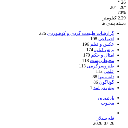
℃
26
26º - 26º
70%
2.29 کیلومتر
دسته بندی ها
گزارشات طبیعت گردی و کوهنوردی
226
اجتماعی
198
عکس و فیلم
196
برش کتاب
174
امثال و حکم
170
محیط زیست
118
طنزوسرگرمی
113
علمی
112
دانستنیها
88
گوناگون
86
پیش در آمد
1
تازه ترین
محبوب
قله سبلان
2026-07-26