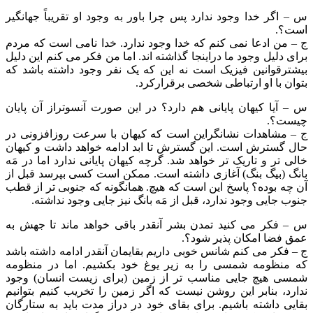
س – اگر خدا وجود ندارد پس چرا باور به وجود او تقریباً جهانگیر
است؟.
ج – من ادعا نمی کنم که خدا وجود ندارد. خدا نامی است که مردم
برای دلیل وجود ما دراینجا گذاشته اند. اما من فکر می کنم این دلیل
بیشترقوانین فیزیک است نه این که یک نفر وجود داشته باشد که
بتوان با او ارتباطی شخصی برقرارکرد.
س – آیا کیهان پایانی هم دارد؟ در این صورت آنسوتراز آن پایان
چیست؟.
ج – مشاهدات نشانگراین است که کیهان با سرعت روزافزونی در
حال گسترش است. این گسترش تا ابد ادامه خواهد داشت و کیهان
خالی تر و تاریک تر خواهد شد. گرچه کیهان پایانی ندارد اما در مَه
بانگ (بیگ بنگ) آغازی داشته است. ممکن است کسی بپرسد قبل از
آن چه بوده؟ پاسخ این است که هیچ. همانگونه که جنوبی تر از قطب
جنوب جایی وجود ندارد، قبل از مَه بانگ نیز جایی وجود نداشته.
س – فکر می کنید تمدن بشر آنقدر باقی خواهد ماند تا جهش به
عمق فضا امکان پذیر شود؟.
ج – فکر می کنم شانس خوبی داریم بقایمان آنقدر ادامه داشته باشد
که منظومه شمسی را به زیر یوغ خود بکشیم. اما در منظومه
شمسی هیچ جایی مناسب تر از زمین (برای زیست انسان) وجود
ندارد، بنابر این روشن نیست که اگر زمین را تخریب کنیم بتوانیم
بقایی داشته باشیم. برای بقای خود در دراز مدت باید به ستارگان