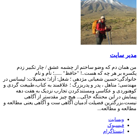
مدیر سایت
من همان دم که وضو ساختم از چشمه عشق / چار تکبیر زدم
یکسره بر هر چه که هست..! "حافظ" ......؛ نام و نام
خانوادگی:حسین شعبانی مژدهی ؛ شغل: آزاد؛ تحصیلات: لیسانس در
مهندسی؛ متاهل ، پدر و پدربزرگ ؛ علاقمند به کتاب،طبیعت گردی و
کوهنوردی و عکاسی ومستندکردن تجارب نزدیک به هفت دهه
پیمایش در این محنتگه خاکی... هیچ چیز مقدستر از آگاهی
نیست،بزرگترین فضیلت آدمیان آگاهی ست و آگاهی یعنی مطالعه و
مطالعه و مطالعه...
وبسایت
فیسبوک
اینستاگرام