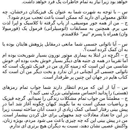
خواهد بود زیرا نیاز به تمام خاطرات یک فرد خواهد داشت.
س – با توجه به شهرت شما به عنوان یک فیزیکدان درخشان، چه
علائق معمولی ای دارید که ممکن است باعث تعجب مردم شود؟.
ج – من از همه جور موسیقی، از پاپ گرفته تا کلاسیک و اپرا لذت
می برم. همچنین به مسابقات (اتومبیلرانی) فرمول یک (فورمیولا
وان) همراه با پسرم “تیم” علاقمندم.
س – آیا ناتوانی جسمی شما مانعی درمقابل پژوهش هایتان بوده یا
به آن کمک کرده است؟.
ج – اگرچه در ابتلا به بیماری موتور نورون بسیار شوربخت بوده ام
اما تقریباً در همه ی جنبه های دیگر بسیار خوش بخت بوده ام. خوش
شانسی من این است که زمینه کاری من در فیزیک تئوریک است که
ناتوانی جسمی اثر آنچنانی در آن ندارد و بخت دیگر من آن است که
کتاب هایم در جهان این چنین پر طرفدار است.
س – آیا از این که مردم انتظار دارند شما جواب تمام رمزهای
(هستی) را بدانید احساس مسئولیتی بزرگ نمی کنید؟.
ج – مطمئناً من جواب تمام مشکلات زندگی را نمیدانم. گرچه فیزیک
و ریاضیات ممکن است به ما بگویند کیهان چگونه آغاز شد اما در
پیش بینی رفتار انسانی کمک زیادی از دست آنان ساخته نیست زیرا
در این جا تعداد معادلات چند مجهولی برای حل کردن بیشمار است.
من در پیش بینی این که چه چیزی باعث می شود مردم، بویژه زنان،
واکنش عصبی نشان دهند، نسبت به دیگران هیچ برتری ای ندارم.