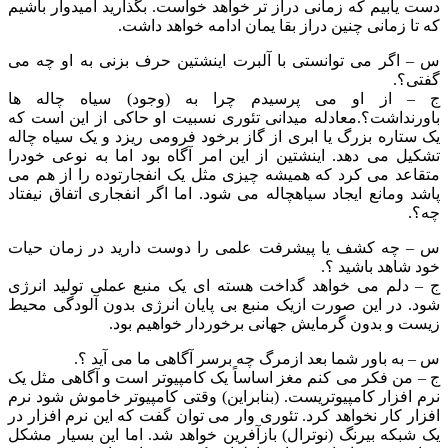
دست یابیم که زمانی دراز تر خواهد خواست. بگذارید امیدوار باشیم
که تا زمانی چنین دراز بقا یمان ادامه خواهد داشت.
س – اگر می توانستی با آلبرت اینشتین حرف بزنی به او چه می
گفتی؟.
ج – از او می پرسیدم چرا به (وجود) سیاه چاله ها
باورنداشت؟.معادله میدانی تئوری نسبیت او حاکی از این است که
یک ستاره بزرگ یا ابری از گاز برخود فرومی ریزد و یک سیاه چاله
تشکیل می دهد. اینشتین از این امر آگاه بود اما به نوعی خودرا
متقاعد می کرد که همیشه چیزی مثل یک انفجارتوده را از هم می
پاشد ومانع ایجاد سیاهچاله می شود. اما اگر انفجاری اتفاق نیفتاد
چه؟.
س – چه کشف یا پیشرفت علمی را دوست دارید در زمان حیات
خود شاهد باشید ؟.
ج – دلم می خواهد گداخت هسته ای یک منبع عملی تولید انرژی
شود. در این صورت ازیک منبع بی پایان انرژی بدون آلودگی محیط
زیست و بدون گرمایش جهانی برخوردار خواهیم بود.
س – به باور شما بعد ازمرگ چه برسر آگاهی ما می آید ؟.
ج – من فکر می کنم مغز اساساً یک کامپیوتر است و آگاهی مثل یک
نرم افزار کامپیوتریست. (بنابراین) وقتی کامپیوتر خاموش شود نرم
افزار کار نخواهد کرد. تئوری وار می توان گفت که این نرم افزار در
یک شبکه بیرنگ (نوترال) بازآفرین خواهد شد. اما این بسیار مشکل