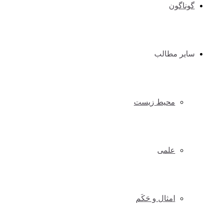
گوناگون
سایر مطالب
محیط زیست
علمی
امثال و حَکَم