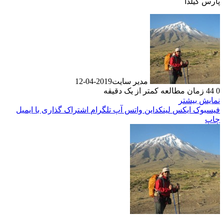
پارس گیلدا
مدیر سایت
2019-04-12
0
44
زمان مطالعه کمتر از یک دقیقه
نمایش بیشتر
فیسبوک
ایکس
لینکداین
واتس آپ
تلگرام
اشتراک گذاری با ایمیل
چاپ