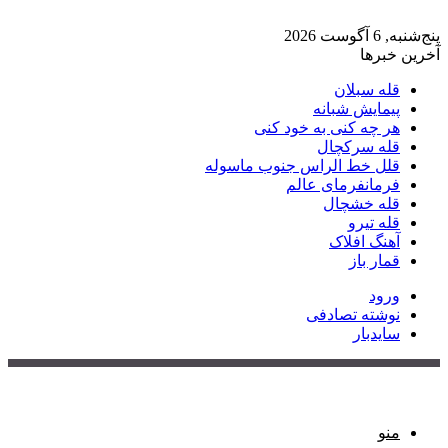
پنج‌شنبه, 6 آگوست 2026
آخرین خبرها
قله سبلان
پیمایش شبانه
هر چه کنی به خود کنی
قله سرکچال
قلل خط الراس جنوب ماسوله
فرمانفرمای عالم
قله خشچال
قله تیرو
آهنگ افلاک
قمار باز
ورود
نوشته تصادفی
سایدبار
منو