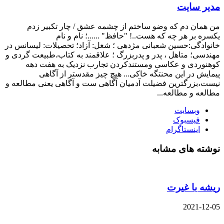
مدیر سایت
من همان دم که وضو ساختم از چشمه عشق / چار تکبیر زدم
یکسره بر هر چه که هست..! "حافظ" ......؛ نام و نام
خانوادگی:حسین شعبانی مژدهی ؛ شغل: آزاد؛ تحصیلات: لیسانس در
مهندسی؛ متاهل ، پدر و پدربزرگ ؛ علاقمند به کتاب،طبیعت گردی و
کوهنوردی و عکاسی ومستندکردن تجارب نزدیک به هفت دهه
پیمایش در این محنتگه خاکی... هیچ چیز مقدستر از آگاهی
نیست،بزرگترین فضیلت آدمیان آگاهی ست و آگاهی یعنی مطالعه و
مطالعه و مطالعه...
وبسایت
فیسبوک
اینستاگرام
نوشته های مشابه
ریشه با غیرت
2021-12-05