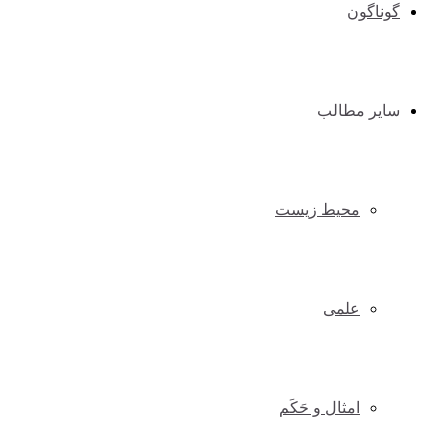
گوناگون
سایر مطالب
محیط زیست
علمی
امثال و حَکَم