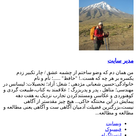
مدیر سایت
من همان دم که وضو ساختم از چشمه عشق / چار تکبیر زدم
یکسره بر هر چه که هست..! "حافظ" ......؛ نام و نام
خانوادگی:حسین شعبانی مژدهی ؛ شغل: آزاد؛ تحصیلات: لیسانس در
مهندسی؛ متاهل ، پدر و پدربزرگ ؛ علاقمند به کتاب،طبیعت گردی و
کوهنوردی و عکاسی ومستندکردن تجارب نزدیک به هفت دهه
پیمایش در این محنتگه خاکی... هیچ چیز مقدستر از آگاهی
نیست،بزرگترین فضیلت آدمیان آگاهی ست و آگاهی یعنی مطالعه و
مطالعه و مطالعه...
وبسایت
فیسبوک
اینستاگرام