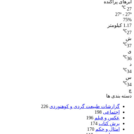
ابرهای پراکنده
℃
27
27º - 27º
75%
1.17 کیلومتر
℃
27
ش
℃
37
ی
℃
36
د
℃
34
س
℃
34
چ
دسته بندی ها
گزارشات طبیعت گردی و کوهنوردی
226
اجتماعی
198
عکس و فیلم
196
برش کتاب
174
امثال و حکم
170