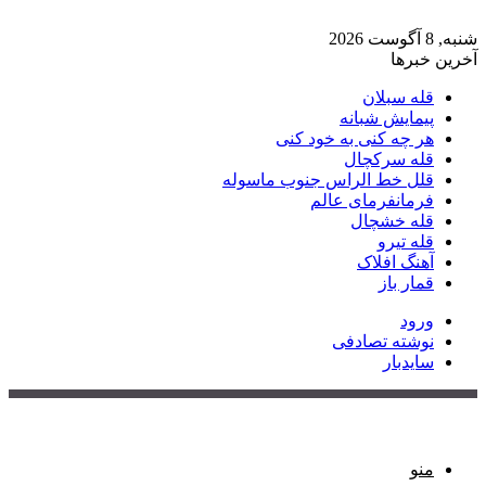
شنبه, 8 آگوست 2026
آخرین خبرها
قله سبلان
پیمایش شبانه
هر چه کنی به خود کنی
قله سرکچال
قلل خط الراس جنوب ماسوله
فرمانفرمای عالم
قله خشچال
قله تیرو
آهنگ افلاک
قمار باز
ورود
نوشته تصادفی
سایدبار
منو