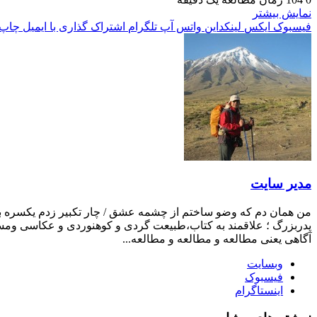
نمایش بیشتر
فیسبوک
ایکس
لینکداین
واتس آپ
تلگرام
اشتراک گذاری با ایمیل
چاپ
مدیر سایت
من همان دم که وضو ساختم از چشمه عشق / چار تکبیر زدم یکسره بر ه
پدربزرگ ؛ علاقمند به کتاب،طبیعت گردی و کوهنوردی و عکاسی ومست
آگاهی یعنی مطالعه و مطالعه و مطالعه...
وبسایت
فیسبوک
اینستاگرام