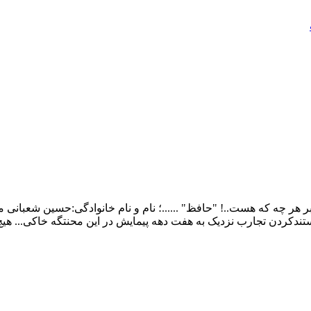
ر چه که هست..! "حافظ" ......؛ نام و نام خانوادگی:حسین شعبانی م
ندکردن تجارب نزدیک به هفت دهه پیمایش در این محنتگه خاکی... هی