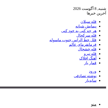
شنبه, 8 آگوست 2026
آخرین خبرها
قله سبلان
پیمایش شبانه
هر چه کنی به خود کنی
قله سرکچال
قلل خط الراس جنوب ماسوله
فرمانفرمای عالم
قله خشچال
قله تیرو
آهنگ افلاک
قمار باز
ورود
نوشته تصادفی
سایدبار
منو