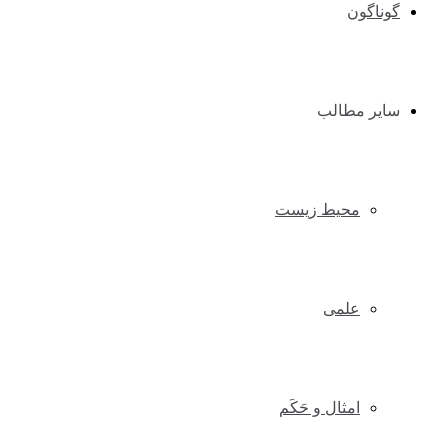
گوناگون
سایر مطالب
محیط زیست
علمی
امثال و حَکَم