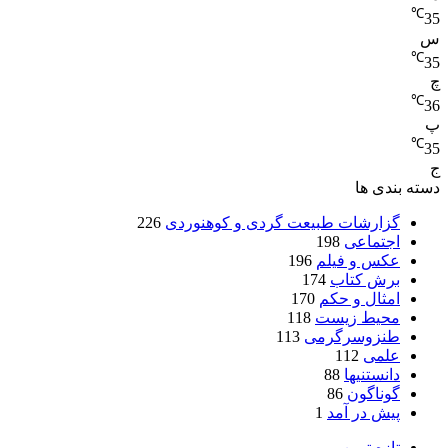
℃
35
س
℃
35
چ
℃
36
پ
℃
35
ج
دسته بندی ها
گزارشات طبیعت گردی و کوهنوردی
226
اجتماعی
198
عکس و فیلم
196
برش کتاب
174
امثال و حکم
170
محیط زیست
118
طنزوسرگرمی
113
علمی
112
دانستنیها
88
گوناگون
86
پیش در آمد
1
تازه ترین