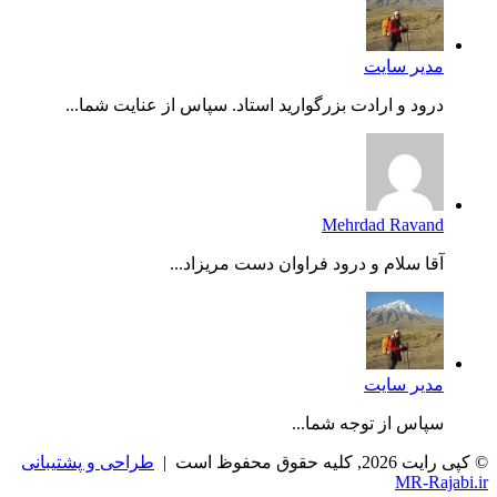
مدیر سایت
درود و ارادت بزرگوارید استاد. سپاس از عنایت شما...
Mehrdad Ravand
آقا سلام و درود فراوان دست مریزاد...
مدیر سایت
سپاس از توجه شما...
© کپی رایت 2026, کلیه حقوق محفوظ است |
طراحی و پشتیبانی
MR-Rajabi.ir