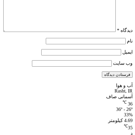
دیدگاه
*
نام
ایمیل
وب‌ سایت
آب و هوا
Rasht, IR
آسمانی صاف
℃
36
36º - 26º
33%
4.69 کیلومتر
℃
35
د