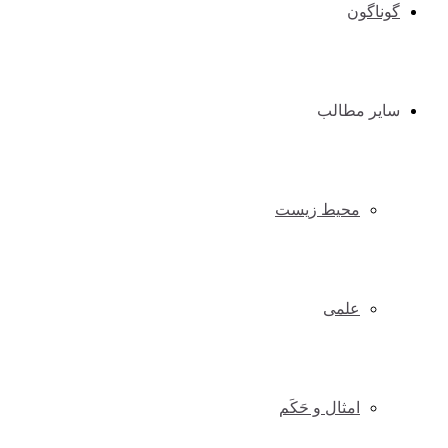
گوناگون
سایر مطالب
محیط زیست
علمی
امثال و حَکَم