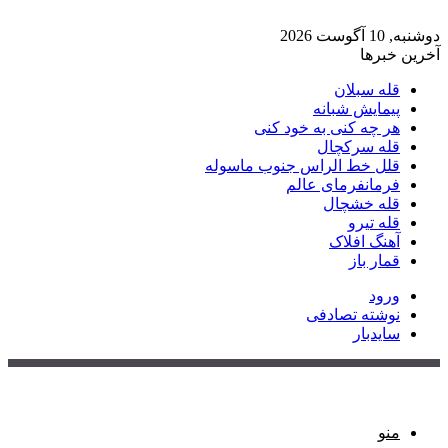
دوشنبه, 10 آگوست 2026
آخرین خبرها
قله سبلان
پیمایش شبانه
هر چه کنی به خود کنی
قله سرکچال
قلل خط الراس جنوب ماسوله
فرمانفرمای عالم
قله خشچال
قله تیرو
آهنگ افلاک
قمار باز
ورود
نوشته تصادفی
سایدبار
منو