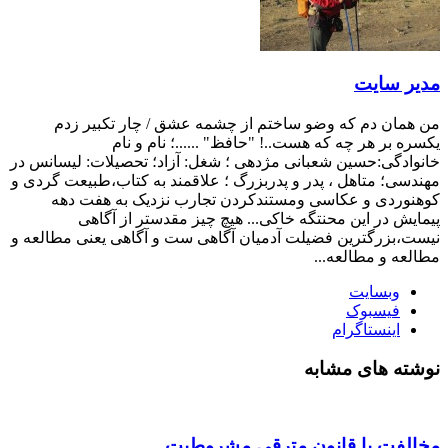
مدیر سایت
من همان دم که وضو ساختم از چشمه عشق / چار تکبیر زدم
یکسره بر هر چه که هست..! "حافظ" ......؛ نام و نام
خانوادگی:حسین شعبانی مژدهی ؛ شغل: آزاد؛ تحصیلات: لیسانس در
مهندسی؛ متاهل ، پدر و پدربزرگ ؛ علاقمند به کتاب،طبیعت گردی و
کوهنوردی و عکاسی ومستندکردن تجارب نزدیک به هفت دهه
پیمایش در این محنتگه خاکی... هیچ چیز مقدستر از آگاهی
نیست،بزرگترین فضیلت آدمیان آگاهی ست و آگاهی یعنی مطالعه و
مطالعه و مطالعه...
وبسایت
فیسبوک
اینستاگرام
نوشته های مشابه
مخالفت با قانون مترقی مشروطیت