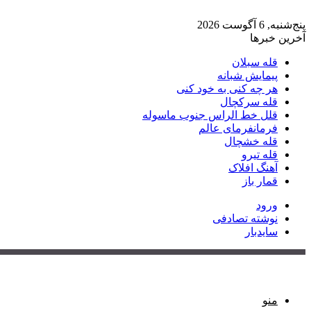
پنج‌شنبه, 6 آگوست 2026
آخرین خبرها
قله سبلان
پیمایش شبانه
هر چه کنی به خود کنی
قله سرکچال
قلل خط الراس جنوب ماسوله
فرمانفرمای عالم
قله خشچال
قله تیرو
آهنگ افلاک
قمار باز
ورود
نوشته تصادفی
سایدبار
منو