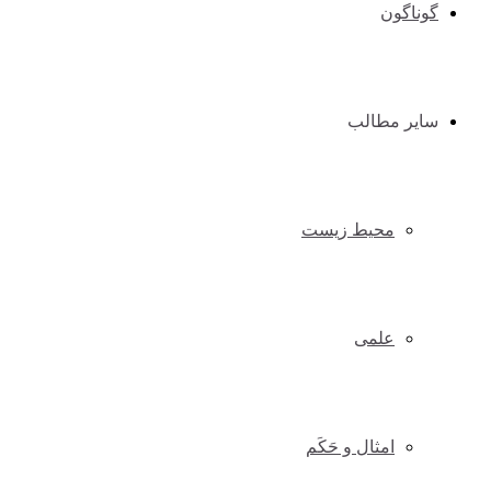
گوناگون
سایر مطالب
محیط زیست
علمی
امثال و حَکَم