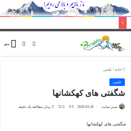
ورود
تغییر پوسته
منو
خانه
/
علمی
علمی
شگفتی های کهکشانها
مدیر سایت
2020-03-28
0
52
زمان مطالعه یک دقیقه
شگفتی های کهکشانها