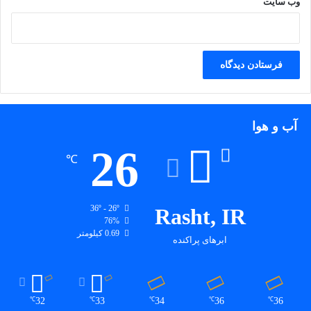
وب‌ سایت
آب و هوا
26
℃
36º - 26º
Rasht, IR
76%
0.69 کیلومتر
ابرهای پراکنده
32
33
34
36
36
℃
℃
℃
℃
℃