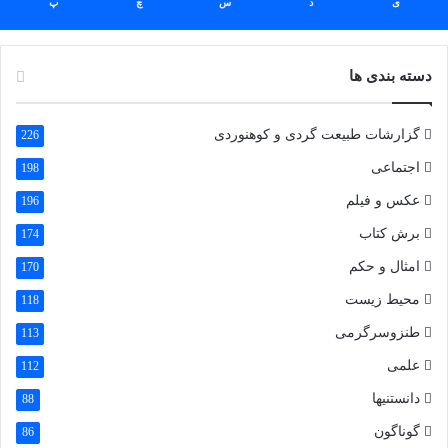
ی
د
س
چ
پ
دسته بندی ها
گزارشات طبیعت گردی و کوهنوردی
226
اجتماعی
198
عکس و فیلم
196
برش کتاب
174
امثال و حکم
170
محیط زیست
118
طنزوسرگرمی
113
علمی
112
دانستنیها
88
گوناگون
86