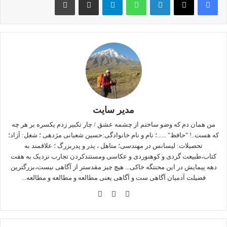
می‌باشد)
کهکشان‌ها
بیشتر با فاصله میلیون‌ها پارسک و حتی
مگاپارسک از یکدیگر جدا افتاده‌اند.
کهکشان
خوشه ای از ستاره ها، گازها، گرد و غبار و ماده تاریک
است. یک کهکشان می تواند بیش از ۱۰۰ تا ۴۰۰ میلیارد
ستاره
در
داخل خود داشته باشد که همه انها به دور یک نقطه مرکزی می
چرخند. آنها توسط
نیروهای گرانشی
در کنار هم نگه داشته می شوند،
اما
اجرام درون کهکشان ها
اغلب با یکدیگر تعامل دارند.
مدیر سایت
اندازه کهکشان ها
بسیار متفاوت است، اما
کهکشان
متوسط هنوز
من همان دم که وضو ساختم از چشمه عشق / چار تکبیر زدم یکسره بر هر چه
که هست..! "حافظ" ......؛ نام و نام خانوادگی:حسین شعبانی مژدهی ؛ شغل: آزاد؛
بیش از 50،000 سال نوری است. منطقی است که بیشتر نوری که ما
تحصیلات: لیسانس در مهندسی؛ متاهل ، پدر و پدربزرگ ؛ علاقمند به
از این اجرام می بینیم از ستاره ها می آید، اما اکثریت
جرم کهکشان
کتاب،طبیعت گردی و کوهنوردی و عکاسی ومستندکردن تجارب نزدیک به هفت
از
ماده تاریک
(
dark matter
) است که ما نمی توانیم ببینیم.
دهه پیمایش در این محنتگه خاکی... هیچ چیز مقدستر از آگاهی نیست،بزرگترین
فضیلت آدمیان آگاهی ست و آگاهی یعنی مطالعه و مطالعه و مطالعه...
مطالب بیشتر
وبس
فی
این
ایت
سب
ستا
وک
گرا