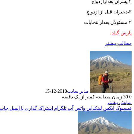
۲-پسران بعدازازدواج
۳-دختران قبل از ازدواج
۴-مسئولان بعدازانتخابات
پارس گیلدا
مطالب بیشتر
مدیر سایت
2018-12-15
0
39
زمان مطالعه کمتر از یک دقیقه
نمایش بیشتر
فیسبوک
ایکس
لینکداین
واتس آپ
تلگرام
اشتراک گذاری با ایمیل
چاپ