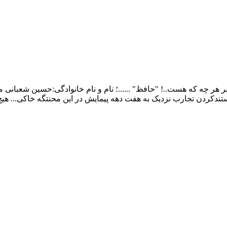
ر چه که هست..! "حافظ" ......؛ نام و نام خانوادگی:حسین شعبانی م
ندکردن تجارب نزدیک به هفت دهه پیمایش در این محنتگه خاکی... هی