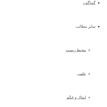
گوناگون
سایر مطالب
محیط زیست
علمی
امثال و حَکَم