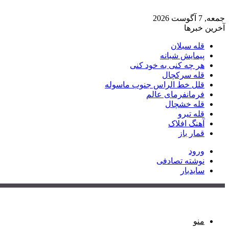
جمعه, 7 آگوست 2026
آخرین خبرها
قله سبلان
پیمایش شبانه
هر چه کنی به خود کنی
قله سرکچال
قلل خط الراس جنوب ماسوله
فرمانفرمای عالم
قله خشچال
قله تیرو
آهنگ افلاک
قمار باز
ورود
نوشته تصادفی
سایدبار
منو