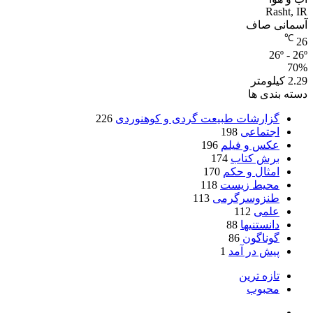
Rasht, IR
آسمانی صاف
℃
26
26º - 26º
70%
2.29 کیلومتر
دسته بندی ها
گزارشات طبیعت گردی و کوهنوردی
226
اجتماعی
198
عکس و فیلم
196
برش کتاب
174
امثال و حکم
170
محیط زیست
118
طنزوسرگرمی
113
علمی
112
دانستنیها
88
گوناگون
86
پیش در آمد
1
تازه ترین
محبوب