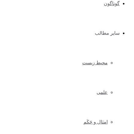
گوناگون
سایر مطالب
محیط زیست
علمی
امثال و حَکَم