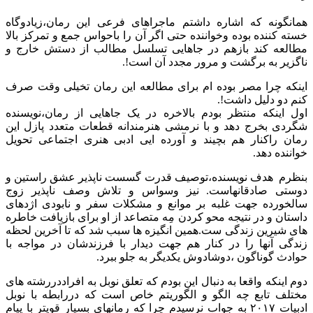
همانگونه که اشاره داشتم ماجراهای فرعی این رمان،زیادوگاه
خسته کننده بوده وخواننده حتی اگر آن را باحواس جمع و تمرکز بالا
مطالعه کند بازهم در جاهایی تسلسل مطالب از دستش خارج و
ناگزیر به برگشت و مرور مجدد آن است!.
اینکه چرا مصر بوده ام برای مطالعه این رمان تخیلی وقت صرف
کنم دو دلیل داشت!.
اول اینکه منتظر بودم بالاخره در یک جاهایی از رمان،نویسنده
شگردی بخرج دهد و با نرمشی هنرمندانه قطعات متعدد پازل این
رمان راکنار هم بچیند و آورده ایی ادبی هنری اجتماعی تحویل
خواننده دهد.
بنظرم هدف نویسنده،توصیف قدرت گسست ناپذیر عشق راستین و
دوستی صادقانهاست. نیز وسواس و تلاش وصف ناپذیر زوج
سالخورده جهت غلبه بر موانع و مشکلات سفر و نابودی اژدهای
داستان و در نتیجه محو کردن مِه متصاعد از او برای بازیافت خاطره
های شیرین زندگی ست.همین انگیزه ها سبب شد که تا آخرین لحظه
زندگی آنها را در کنار هم جهت دیدار با فرزندشان در مواجه با
حوادث گوناگون ،دوشادوش یکدیگر به جلو ببرد.
دوم اینکه واقعا به دنبال این بودم که تعلق نوبل به افراددررشته های
مختلف تابع چه الگو و الگوریتم خاص است که دررابطه با نوبل
ادبیات ۲۰۱۷ به جواب نرسیدم چرا که رمانهای بسیار قویتر با پیام