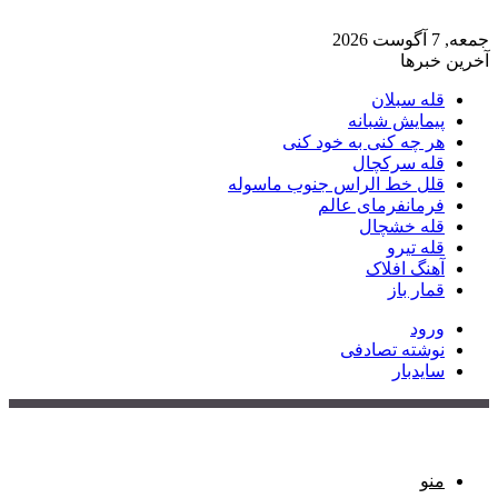
جمعه, 7 آگوست 2026
آخرین خبرها
قله سبلان
پیمایش شبانه
هر چه کنی به خود کنی
قله سرکچال
قلل خط الراس جنوب ماسوله
فرمانفرمای عالم
قله خشچال
قله تیرو
آهنگ افلاک
قمار باز
ورود
نوشته تصادفی
سایدبار
منو