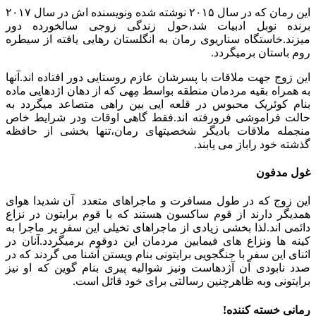
این رمان که در سال ۲۰۱۵ نوشته شده ونویسنده اش در سال ۲۰۱۷
برنده نوبل ادبیات شد،حول زندگی زوجی سالخورده دور
میزند.خاستگاه سناریوی رمان به انگلستان رهایی یافته از سیطره
روم باستان برمیگردد.
این زوج جهت ملاقات با پسرشان عازم روستایی دور افتاده اند.آنها
به همراه بقیه مردمان منطقه بواسط مِهی که از دهان اژدهایی ماده
بنام کوئریک محبوس در قلعه ایی بین راهی متصاعد میگردد به
حالت فراموشی فرورفته اند.فقط گاهی اوقات ودر شرایط خاص
منجمله ملاقات بادیگر شخصیتهای رمان،تنها بخشی از حافظه
گذشته خود راباز می یابند.
غول مدفون
این زوج که در طول مسافرت و ماجراهای متعدد آن شدیدا هوای
همدیگر دارند از قوم ساکسون هستند که با قوم برایتون در نزاع
دائمی اند.لذا بخشی زیادی از ماجراهای تخیلی این سفر پر ماجرا به
کینه ها ونزاع های فیمابین مردمان این دوقوم برمیگردد.آنان در
اثنای این سفر با جنگجویی برایتونی بنام ویستن آشنا می گردند که در
صدد نابودی آن آژدهاست ونیز شوالیه پیری بنام گوین که او نیز
برایتونی وبه ظاهرچنین رسالتی برای خود قائل است.
رمانی خسته کننده!