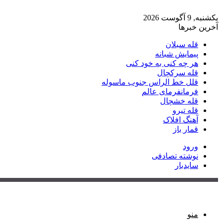
یکشنبه, 9 آگوست 2026
آخرین خبرها
قله سبلان
پیمایش شبانه
هر چه کنی به خود کنی
قله سرکچال
قلل خط الراس جنوب ماسوله
فرمانفرمای عالم
قله خشچال
قله تیرو
آهنگ افلاک
قمار باز
ورود
نوشته تصادفی
سایدبار
منو