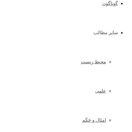
گوناگون
سایر مطالب
محیط زیست
علمی
امثال و حَکَم