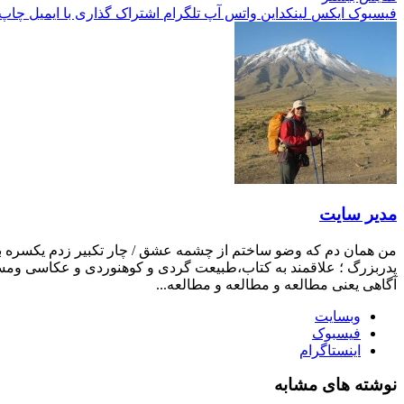
فیسبوک
ایکس
لینکداین
واتس آپ
تلگرام
اشتراک گذاری با ایمیل
چاپ
مدیر سایت
من همان دم که وضو ساختم از چشمه عشق / چار تکبیر زدم یکسره بر ه
پدربزرگ ؛ علاقمند به کتاب،طبیعت گردی و کوهنوردی و عکاسی ومست
آگاهی یعنی مطالعه و مطالعه و مطالعه...
وبسایت
فیسبوک
اینستاگرام
نوشته های مشابه