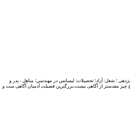
ژدهی ؛ شغل: آزاد؛ تحصیلات: لیسانس در مهندسی؛ متاهل ، پدر و
چ چیز مقدستر از آگاهی نیست،بزرگترین فضیلت آدمیان آگاهی ست و