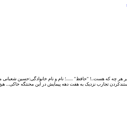
ر چه که هست..! "حافظ" ......؛ نام و نام خانوادگی:حسین شعبانی م
ندکردن تجارب نزدیک به هفت دهه پیمایش در این محنتگه خاکی... هی