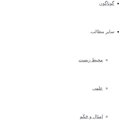
گوناگون
سایر مطالب
محیط زیست
علمی
امثال و حَکَم