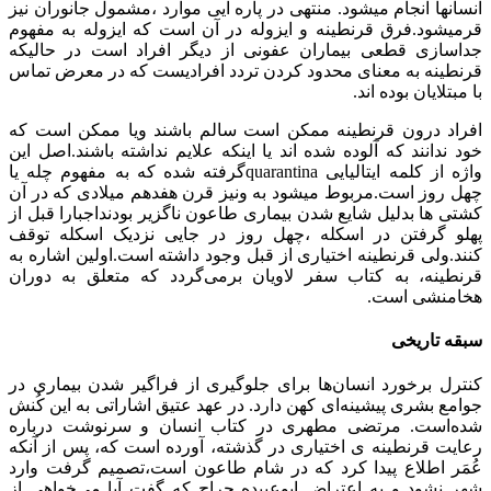
انسانها انجام میشود. منتهی در پاره ایی موارد ،مشمول جانوران نیز
قرمیشود.فرق قرنطینه و ایزوله در آن است که ایزوله به مفهوم
جداسازی قطعی بیماران عفونی از دیگر افراد است در حالیکه
قرنطینه به معنای محدود کردن تردد افرادیست که در معرض تماس
با مبتلایان بوده اند.
افراد درون قرنطینه ممکن است سالم باشند ویا ممکن است که
خود ندانند که آلوده شده اند یا اینکه علایم نداشته باشند.اصل این
واژه از کلمه ایتالیایی quarantinaگرفته شده که به مفهوم چله یا
چهل روز است.مربوط میشود به ونیز قرن هفدهم میلادی که در آن
کشتی ها بدلیل شایع شدن بیماری طاعون ناگزیر بودنداجبارا قبل از
پهلو گرفتن در اسکله ،چهل روز در جایی نزدیک اسکله توقف
کنند.ولی قرنطینه اختیاری از قبل وجود داشته است.اولین اشاره به
قرنطینه، به کتاب سفر لاویان برمی‌گردد که متعلق به دوران
هخامنشی است.
سبقه تاریخی
کنترل برخورد انسان‌ها برای جلوگیری از فراگیر شدن بیماری در
جوامع بشری پیشینه‌ای کهن دارد. در عهد عتیق اشاراتی به این کُنش
شده‌است. مرتضی مطهری در کتاب انسان و سرنوشت درباره
رعایت قرنطینه ی اختیاری در گذشته، آورده است که، پس از آنکه
عُمَر اطلاع پیدا کرد که در شام طاعون است،تصمیم گرفت وارد
شهر نشود و به اعتراض‌ ابوعبیده جراح که گفت آیا می‌خواهی از