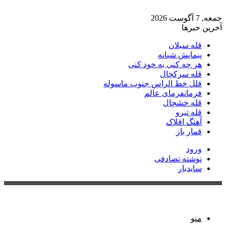
جمعه, 7 آگوست 2026
آخرین خبرها
قله سبلان
پیمایش شبانه
هر چه کنی به خود کنی
قله سرکچال
قلل خط الراس جنوب ماسوله
فرمانفرمای عالم
قله خشچال
قله تیرو
آهنگ افلاک
قمار باز
ورود
نوشته تصادفی
سایدبار
منو