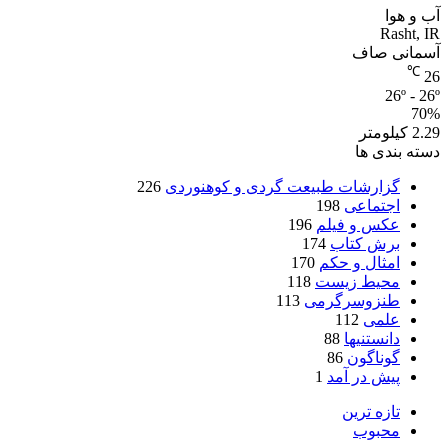
آب و هوا
Rasht, IR
آسمانی صاف
℃
26
26º - 26º
70%
2.29 کیلومتر
دسته بندی ها
گزارشات طبیعت گردی و کوهنوردی
226
اجتماعی
198
عکس و فیلم
196
برش کتاب
174
امثال و حکم
170
محیط زیست
118
طنزوسرگرمی
113
علمی
112
دانستنیها
88
گوناگون
86
پیش در آمد
1
تازه ترین
محبوب