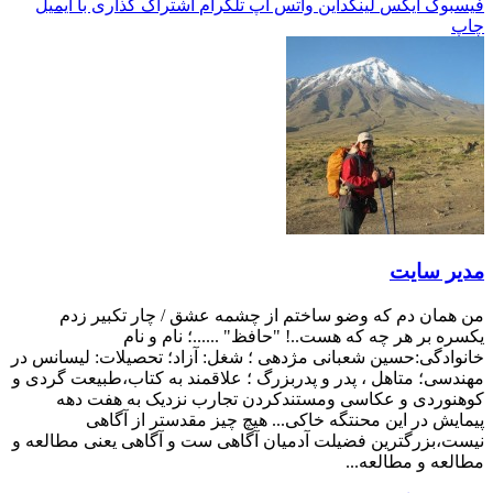
فیسبوک
ایکس
لینکداین
واتس آپ
تلگرام
اشتراک گذاری با ایمیل
چاپ
مدیر سایت
من همان دم که وضو ساختم از چشمه عشق / چار تکبیر زدم
یکسره بر هر چه که هست..! "حافظ" ......؛ نام و نام
خانوادگی:حسین شعبانی مژدهی ؛ شغل: آزاد؛ تحصیلات: لیسانس در
مهندسی؛ متاهل ، پدر و پدربزرگ ؛ علاقمند به کتاب،طبیعت گردی و
کوهنوردی و عکاسی ومستندکردن تجارب نزدیک به هفت دهه
پیمایش در این محنتگه خاکی... هیچ چیز مقدستر از آگاهی
نیست،بزرگترین فضیلت آدمیان آگاهی ست و آگاهی یعنی مطالعه و
مطالعه و مطالعه...