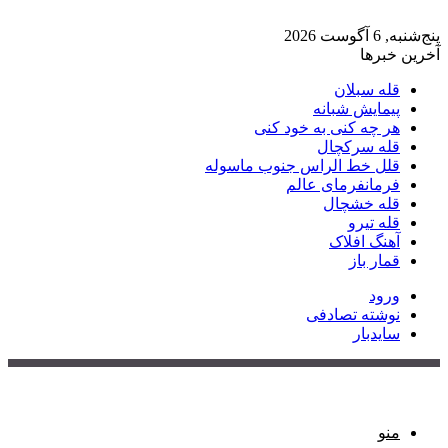
پنج‌شنبه, 6 آگوست 2026
آخرین خبرها
قله سبلان
پیمایش شبانه
هر چه کنی به خود کنی
قله سرکچال
قلل خط الراس جنوب ماسوله
فرمانفرمای عالم
قله خشچال
قله تیرو
آهنگ افلاک
قمار باز
ورود
نوشته تصادفی
سایدبار
منو