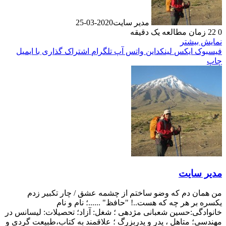
مدیر سایت
2020-03-25
0
22
زمان مطالعه یک دقیقه
نمایش بیشتر
فیسبوک
ایکس
لینکداین
واتس آپ
تلگرام
اشتراک گذاری با ایمیل
چاپ
مدیر سایت
من همان دم که وضو ساختم از چشمه عشق / چار تکبیر زدم
یکسره بر هر چه که هست..! "حافظ" ......؛ نام و نام
خانوادگی:حسین شعبانی مژدهی ؛ شغل: آزاد؛ تحصیلات: لیسانس در
مهندسی؛ متاهل ، پدر و پدربزرگ ؛ علاقمند به کتاب،طبیعت گردی و