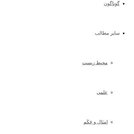
گوناگون
سایر مطالب
محیط زیست
علمی
امثال و حَکَم