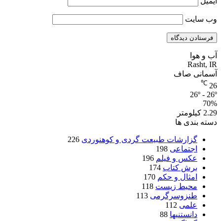
ایمیل
وب‌ سایت
آب و هوا
Rasht, IR
آسمانی صاف
℃
26
26º - 26º
70%
2.29 کیلومتر
دسته بندی ها
گزارشات طبیعت گردی و کوهنوردی
226
اجتماعی
198
عکس و فیلم
196
برش کتاب
174
امثال و حکم
170
محیط زیست
118
طنزوسرگرمی
113
علمی
112
دانستنیها
88