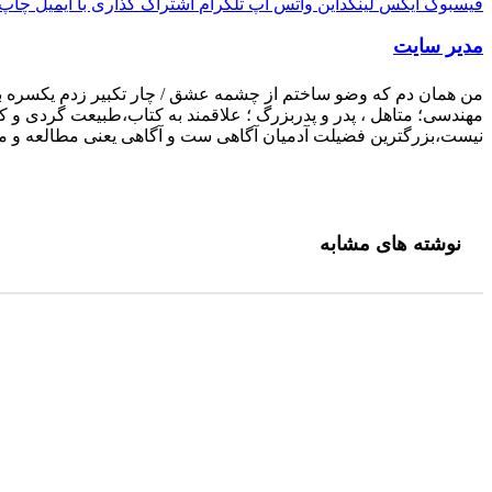
فیسبوک
ایکس
لینکداین
واتس آپ
تلگرام
اشتراک گذاری با ایمیل
چاپ
مدیر سایت
من همان دم که وضو ساختم از چشمه عشق / چار تکبیر زدم یکسره بر ه
مهندسی؛ متاهل ، پدر و پدربزرگ ؛ علاقمند به کتاب،طبیعت گردی و 
نیست،بزرگترین فضیلت آدمیان آگاهی ست و آگاهی یعنی مطالعه و مط
نوشته های مشابه