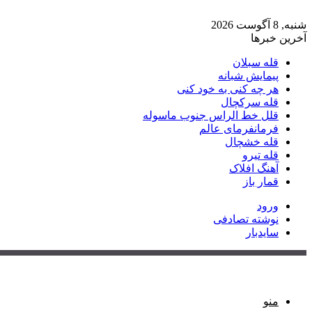
شنبه, 8 آگوست 2026
آخرین خبرها
قله سبلان
پیمایش شبانه
هر چه کنی به خود کنی
قله سرکچال
قلل خط الراس جنوب ماسوله
فرمانفرمای عالم
قله خشچال
قله تیرو
آهنگ افلاک
قمار باز
ورود
نوشته تصادفی
سایدبار
منو