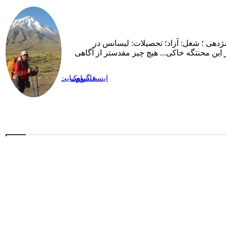
ژدهی ؛ شغل: آزاد؛ تحصیلات: لیسانس در
ین محنتگه خاکی... هیچ چیز مقدستر از آگاهی
اینستاگرام
فیسبوک
وبسایت