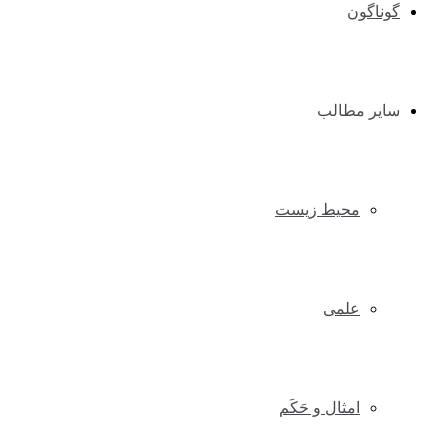
گوناگون
سایر مطالب
محیط زیست
علمی
امثال و حَکَم