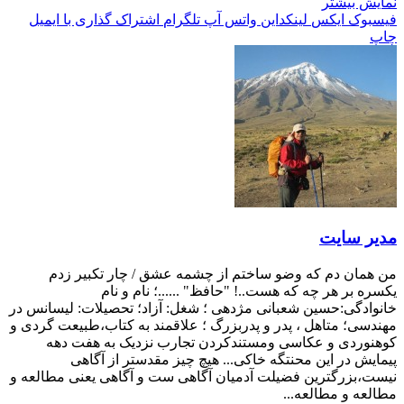
نمایش بیشتر
فیسبوک
ایکس
لینکداین
واتس آپ
تلگرام
اشتراک گذاری با ایمیل
چاپ
مدیر سایت
من همان دم که وضو ساختم از چشمه عشق / چار تکبیر زدم
یکسره بر هر چه که هست..! "حافظ" ......؛ نام و نام
خانوادگی:حسین شعبانی مژدهی ؛ شغل: آزاد؛ تحصیلات: لیسانس در
مهندسی؛ متاهل ، پدر و پدربزرگ ؛ علاقمند به کتاب،طبیعت گردی و
کوهنوردی و عکاسی ومستندکردن تجارب نزدیک به هفت دهه
پیمایش در این محنتگه خاکی... هیچ چیز مقدستر از آگاهی
نیست،بزرگترین فضیلت آدمیان آگاهی ست و آگاهی یعنی مطالعه و
مطالعه و مطالعه...