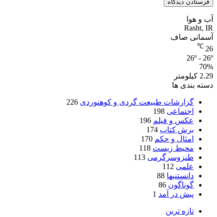
آب و هوا
Rasht, IR
آسمانی صاف
℃
26
26º - 26º
70%
2.29 کیلومتر
دسته بندی ها
گزارشات طبیعت گردی و کوهنوردی
226
اجتماعی
198
عکس و فیلم
196
برش کتاب
174
امثال و حکم
170
محیط زیست
118
طنزوسرگرمی
113
علمی
112
دانستنیها
88
گوناگون
86
پیش در آمد
1
تازه ترین