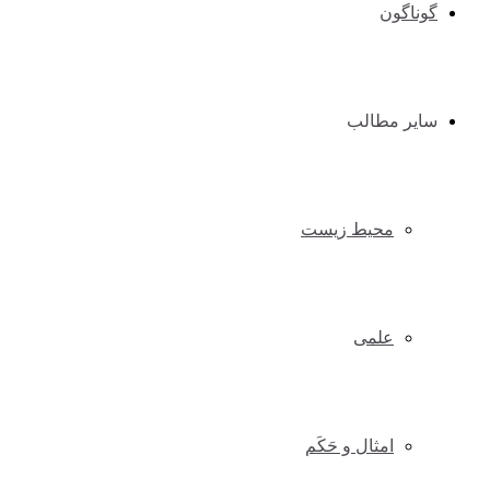
گوناگون
سایر مطالب
محیط زیست
علمی
امثال و حَکَم