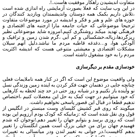
متفاوت اندیشیدن راهکار موفقیت هاست..!.
در این وب سایت که فعلا بصورت آزمایشی راه اندازی شده است
،تلاش داریم بکمک همه دوستان واندیشمندان وبازدید کنندگان در
حوزه های علم و هنر و فکر و اندیشه در مورد موضوعات متفاوت
ترجیحا موضوعاتی که حیات جامعه مارا ازجنبه های اقتصادی و
فرهنگی تهدید میکند روشنگری کنیم.امروزه شاید موضوعاتی نظیر
ریزگردها،زباله،خشکسالی و کم آبی ،گرم شدن زمین و ترافیک و
آلودگی هوا، و…دغدغه قاطبه مردم ما نباشد.دلیل آنهم سیلان
مشکلات اقتصادی و معیشتی متنوعی هست که اندیشه اکثریت
مردم را به خود مشغول داشته است.
خودسازی مقدم بر دیگرسازی
ولی واقعیت موضوع این است که اگر در کنار همه ناملایمات فعلی
چنانچه جایی در ذهنمان جهت فکر کردن به اینده زمین وزندگی نسل
نو وآینده باز نکنیم و در شبانه روز حتی در حد چند لحظه به کارهایی
که خود میتوانیم در جهت کمک به حل این معضلات کنیم ،اختصاص
ندهیم قطعا در قبال این قصور پاسخی نخواهیم داشت.
میگویند که روی قبر کشیش کلیسای وست مینستر در انگلیس از
قول وی نقل شده است که :زمانیکه که کودک بودم آرزویم این بوده
است که روزی برسد و بتوانم جهان را تغییر دهم.!نوجوان که شدم
فهمیدم جهان برای من خیلی بزرگ است همین انگلستان را تغییر
بدهم کافیست!.در جوانی به تغییر لندن ودر میانسالی به تغییرات