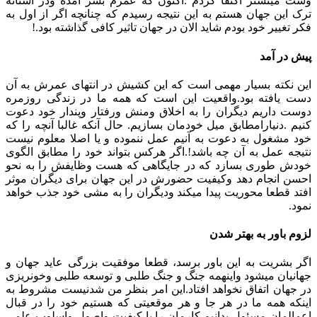
وست مینستر اکتفا کردم .اکنون که عمرم بسر آمده ودر آستانه
ترک این جهان هستم به این نتیجه رسیدم که چنانچه اگر از اول به
فکر تغییر خود بودم شاید الان در جهان تاثیر کافی گذاشته بود.!
پیش در آمد
این نکته بسیار مهمی است که این کشیش در انتهای عمرش به آن
دست یافته بود.واقعیت این است که همه ما در زندگی روزمره
دوست داریم دیگران را به اخلاق ومنش ورفتار وپندار خود دعوت
کنیم .دنیارامطابق میل خودمان بسازیم. حال آنکه غالبا آنچه را که
خود مشغول به دعوت به آنیم عمل ننموده و یا اصلا معلوم نیست
نتیجه عمل به آن چه باشد!.اگر هرکس بتواند خود را مطابق الگوی
خودش طوری بسازد که در جایگاهی که هست وظایفش را به نحو
احسن انجام دهد وکیفیت حضورش در این جهان برای دیگران موثر
افتد قطعا محوریت پیدا میکند ودیگران را به مشی خود جذب خواهد
نمود.
لزوم باور به بهتر شدن
اگر بشریت به این باور برسد، قطعا موفقیت بزرگی عاید جهان و
جهانیان میشود واینهمه جنگ و جنگ طلبی و توسعه طلبی وخونریزی
در جهان اتفاق نخواهد افتاد.این امر بنظر من شدنیست مشروط به
اینکه همه ما در هر جا و هر موقعیتی که هستیم خود را در قبال
اعمالمان مسئول بدانیم.کارمان را با کیفیت واصول واسلوب علمی