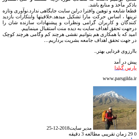
باذکر مآخذ و منابع باشد.
قطعا شایعه و توهین وافترا دراین سایت جایگاهی ندارد.نوآوری وتازه
ترینها ، اساس حرکت مارا تشکیل میدهد.خلاقیتها وابتکارات بازدید
کنندگان و کاربران گرامی ونظرات و پیشنهادات سازنده شان را
درجهت تحقق اهداف سایت به دیده منت استقبال مینماییم.
امید که با همکاری هم بتوانیم نقشی هرچند کم وگامی هرچند کوچک
در جهت تحقق اهداف جامعه بشریت برداریم…
باارزوی فردایی بهتر..
پیش در آمد
پارس گیلدا
www.parsgilda.ir
مدیر سایت
2018-12-25
0
29
زمان تقریبی مطالعه 3 دقیقه