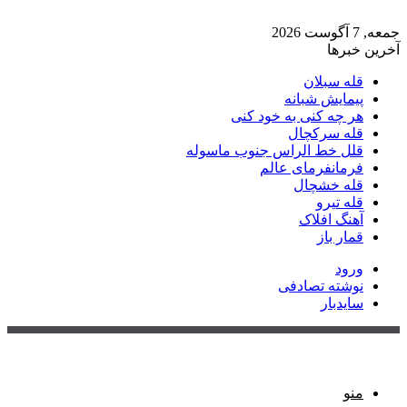
جمعه, 7 آگوست 2026
آخرین خبرها
قله سبلان
پیمایش شبانه
هر چه کنی به خود کنی
قله سرکچال
قلل خط الراس جنوب ماسوله
فرمانفرمای عالم
قله خشچال
قله تیرو
آهنگ افلاک
قمار باز
ورود
نوشته تصادفی
سایدبار
منو