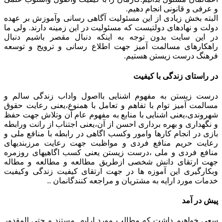
و عرفی و قانونی انجام دهیم.
البته بخش زیادی از این مسئولیت آگاهی رسانی وآموزش بر عهده
دولت و نهادهای دولتیست که مسئولیت در این زمینه دارند. ولی ما
در این سایت بدون توجه به اینکه دنبال مقصر باشیم دنبال
راهکارهای مسالمت آمیز جهت اطلاع رسانی و ترویج و توسعه
فرهنگ درست زیستن هستیم.
در راستای زندگی با کیفیت
درست زیستن به مفهوم اشنایی بااصول واداب زندگی سالم و
مسالمت آمیز توام با تفاهم و تعامل با همنوع،یعنی رعایت حقوق
شهروندی،یعنی اشنایی با منابع به مفهوم عام آن وتلاش جهت حفظ
و نگهداری و بهره برداری احسن از آن،یعنی اجتناب از رانت ورابطه
بازی در انجام کارها وامور وکسب اگاهی در رابطه با منافع ملی و
رعایت حریم منافع فردی و مواظبت جهت رعایت مرزبندیهای
منافع فردی و ملی ،درست زیستن یعنی کسب اگاهیهای روزمره
جهت ارتقای دانش شخصی ازطریق مطالعه و مطالعه و مطاله
وبکارگیری این آموزه ها در جهت ارتقای کیفیت زندگی وکیفیت
خدمات مورد ارایه به مشتریان و مراجعه کنندگانمان ..
پیش در آمد
سعی خواهیم داشت که مطالب مورد ارایه مستند و حتی المقدور