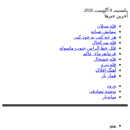
یکشنبه, 9 آگوست 2026
آخرین خبرها
قله سبلان
پیمایش شبانه
هر چه کنی به خود کنی
قله سرکچال
قلل خط الراس جنوب ماسوله
فرمانفرمای عالم
قله خشچال
قله تیرو
آهنگ افلاک
قمار باز
ورود
نوشته تصادفی
سایدبار
منو