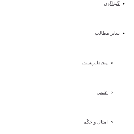
گوناگون
سایر مطالب
محیط زیست
علمی
امثال و حَکَم