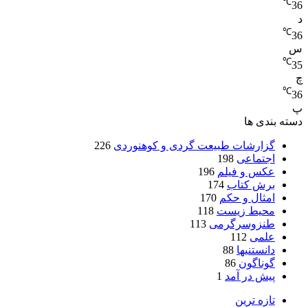
℃
36
د
℃
36
س
℃
35
چ
℃
36
پ
دسته بندی ها
گزارشات طبیعت گردی و کوهنوردی
226
اجتماعی
198
عکس و فیلم
196
برش کتاب
174
امثال و حکم
170
محیط زیست
118
طنزوسرگرمی
113
علمی
112
دانستنیها
88
گوناگون
86
پیش در آمد
1
تازه ترین