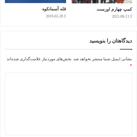
استخوانشان اینگونه خوار و لگدمال گردد.
قله آسمانکوه
کمپ چهارم اورست
2019-02-28
2021-09-13
ز کجا آمده ام آمدنم بهر چه بود،به کجا میروم آخر ننمایی
وطنم!
دیدم به سر عمارتی مردی فرد
دیدگاهتان را بنویسید
کو گِل بلگد میزد و خواری میکرد
وان گِل به زبان حال با او میگفت
نشانی ایمیل شما منتشر نخواهد شد.
بخش‌های موردنیاز علامت‌گذاری شده‌اند
ساکن،که چو من بسی لگدخواهی خورد!
*
د
ی
د
گ
ا
ه
*