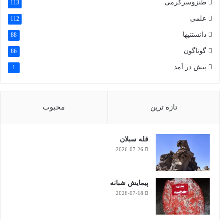
طنزوسرگرمی
113
علمی
112
دانستنیها
88
گوناگون
86
پیش در آمد
1
تازه ترین
محبوب
قله سبلان
2026-07-26
پیمایش شبانه
2026-07-18