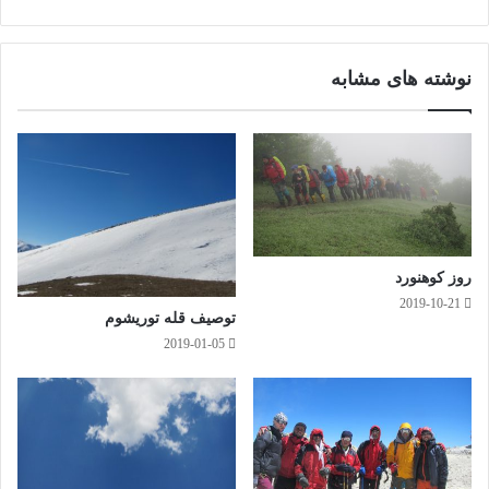
ایت
سب
ستا
ز کجا آمده ام آمدنم بهر چه بود،به کجا میروم آخر ننمایی
وک
گرا
وطنم!
م
نوشته های مشابه
امروزه غالب فیزیکدانان و دانشمندان بدنبال کشف حیات از نوع
زمینی در سایر کُرات آسمانی و نیز حیات غیرکربنی(حیات مبتنی بر
پایه سایر عناصرطبیعی مثلا سلیکون و….)هستند.اگرچه هنوز علم
نتوانسته چند و چون آنها را دقیقا آشکار سازد ولی چرخه زیست و
تبدیل شکل ماده، خود گویای ادامه حیات بعداز مرگ به اشکال دیگر
است.
روز کوهنورد
در هردشتی که لاله زاری بوده ست
2019-10-21
توصیف قله توریشوم
از سرخی خون شهریاری بوده ست
2019-01-05
هرشاخ بنفشه کز زمین میروید
خالیست که بر رخ نگاری بوده ست
گورهایی که امروزه مورد لگدمال رهگذران و عابران وشاهدان و
ناظران قرار میگیرند ای بسا در روزگانی خود سواران و سالارانی
بوده اند که هرگز فکر نمیکردند روزی خاکشان یعنی جان و تن و