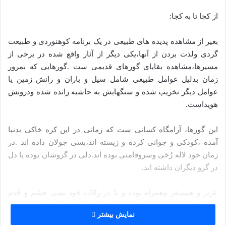
از کجا تا به کجا:
بغیر از مشاهده پدیده های طبیعی در یک برنامه کوهنوردی و طبیعت
گردی ولذت بردن از آنها،یکی دیگر از آثار واقع شده در برخی از
مسیرها،مشاهده بقایای گورهای قدیمی ست .گورهایی که بمرور
زمان بدلیل عوامل طبیعی شامل سیل و باران و رانش زمین یا
عوامل دیگر تخریب شده و سنگهایش به حاشیه رانده شده ودرونش
هویداست.
این گورها، آرامگاه کسانی ست که زمانی در این کره خاکی بدنیا
آمده ،کودکی و جوانی کرده و زیسته اند،بسی جولان داده اند .در
زمان خود لاله رُخی وسروقامتی بوده اند.دلی در گروشان بوده یا دل
در گرو دیگران داشته اند.
عزیز و همسفر وهمراه بوده و یا در رکاب خود بسی حَشَم و خَدَم
داشته اند.عزیزی بوده اند و مورد احترام واکرام .ولی اکنون دیگر
نمایش بیشتر
نیستتد و نامی و نشانی از آنها در دست نیست .در زمین آرمیدند و