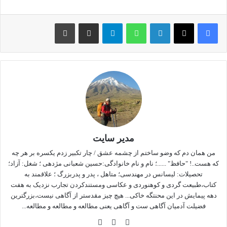
خاکستر شدند و اکنون حتی دیگر خاکسترشان نیز بر باد رفته است.
لینکداین
واتس آپ
تلگرام
اشتراک گذاری با ایمیل
چاپ
ز کجا آمده ام آمدنم بهر چه بود،به کجا میروم آخر ننمایی
وطنم!
مرگ در کنار دو واقعه دیگر زندگی انسانها یعنی تولد و ازدواج ، اضلاع
سه گانه مثلث چرخه حیات انسانها را شکل میدهد و از بدو
تولدآدمیان آنگاه که بشر به رشد و آگاهی میرسد ذهن او را به خود
مشغول میدارد و سوالات بیشماری برایش ایجاد میکند که
مذهبیون،عرفا،دانشمندان و حُکما هریک بنوعی در صدد پاسخگویی
به چند چون شکل گیری حیات و مسایل بعداز مرگ پرداخته اند .
مدیر سایت
شاید در فرهنگ ما خیام بیشتر از همه در این موضوع تعمق کرده و
من همان دم که وضو ساختم از چشمه عشق / چار تکبیر زدم یکسره بر هر چه
خواسته با زبان شعر آنچه که برسر آدمی می آید را بیان کند:
که هست..! "حافظ" ......؛ نام و نام خانوادگی:حسین شعبانی مژدهی ؛ شغل: آزاد؛
تحصیلات: لیسانس در مهندسی؛ متاهل ، پدر و پدربزرگ ؛ علاقمند به
یک چند به کودکی به استاد شدیم
کتاب،طبیعت گردی و کوهنوردی و عکاسی ومستندکردن تجارب نزدیک به هفت
دهه پیمایش در این محنتگه خاکی... هیچ چیز مقدستر از آگاهی نیست،بزرگترین
یک چند به استادی خود شاد شدیم
فضیلت آدمیان آگاهی ست و آگاهی یعنی مطالعه و مطالعه و مطالعه...
پایان سخن شنو که مارا چه رسید
از خاک برآمدیم و بر باد شدیم.
وبس
فی
این