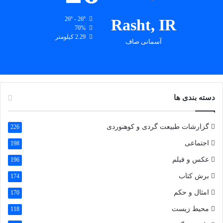
بقایای چند گور قدیمی در مسیر روستای دارستان رودبار
26º - 26º
Rasht, IR
70%
پارس گیلدا
2.29 کیلومتر
آسمانی صاف
از کجا تا به کجا
مطالب بیشتر
دسته بندی ها
گزارشات طبیعت گردی و کوهنوردی
226
اجتماعی
198
عکس و فیلم
196
برش کتاب
174
امثال و حکم
170
محیط زیست
118