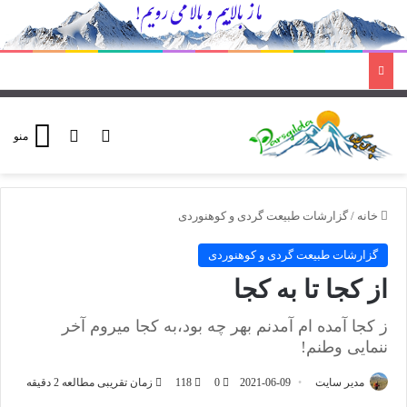
ورود
تغییر پوسته
منو
خانه
/
گزارشات طبیعت گردی و کوهنوردی
گزارشات طبیعت گردی و کوهنوردی
از کجا تا به کجا
ز کجا آمده ام آمدنم بهر چه بود،به کجا میروم آخر
ننمایی وطنم!
مدیر سایت
2021-06-09
0
118
زمان تقریبی مطالعه 2 دقیقه