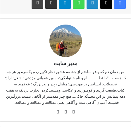
مدیر سایت
من همان دم که وضو ساختم از چشمه عشق / چار تکبیر زدم یکسره بر هر چه
که هست..! "حافظ" ......؛ نام و نام خانوادگی:حسین شعبانی مژدهی ؛ شغل: آزاد؛
تحصیلات: لیسانس در مهندسی؛ متاهل ، پدر و پدربزرگ ؛ علاقمند به
کتاب،طبیعت گردی و کوهنوردی و عکاسی ومستندکردن تجارب نزدیک به هفت
معرفی یک کتاب
دهه پیمایش در این محنتگه خاکی... هیچ چیز مقدستر از آگاهی نیست،بزرگترین
فضیلت آدمیان آگاهی ست و آگاهی یعنی مطالعه و مطالعه و مطالعه...
شایدبرای خیلی ها این سوال پیش بیاید که چرا برغم همه تلاشهای
وبس
فی
این
خستگی ناپذیر آزادیخواهی در دو قرن گذشته بطور اعم ومخصوصا
ایت
سب
ستا
در یکصد سال اخیر وبرغم ایثارها و جان باختن ها ومبارزات خیل
وک
گرا
بیشمار آزادیخواهان و ظهور دولتمردان پاکدست و سالمی همچون