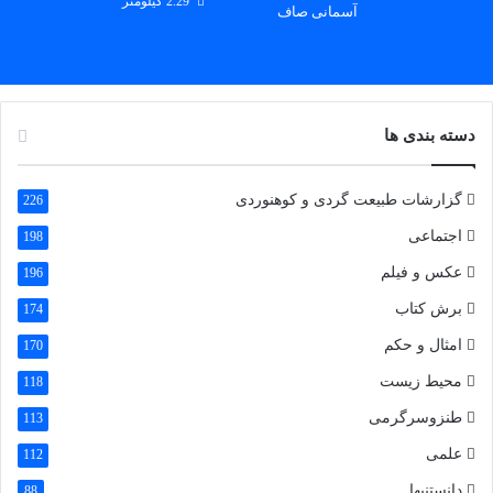
2.29 کیلومتر
آسمانی صاف
دسته بندی ها
گزارشات طبیعت گردی و کوهنوردی
226
اجتماعی
198
عکس و فیلم
196
برش کتاب
174
امثال و حکم
170
محیط زیست
118
طنزوسرگرمی
113
علمی
112
پارس گیلدا
دانستنیها
88