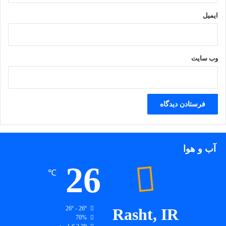
همه امور خود را در ذهن،مصالح،دیدگاهها و سلایق یک نفر خلاصه کند
واین کانون نظری بحرانهای هر دو پهلویست…
!پایان نقل قول
ایمیل
مطالعه این کتاب ارزشمند را به اهل فضل و علاقمندان به دانستن
توصیه میکنم…
وب‌ سایت
آب و هوا
26
℃
26º - 26º
Rasht, IR
70%