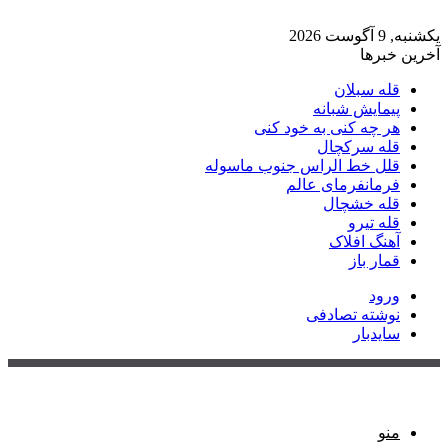
یکشنبه, 9 آگوست 2026
آخرین خبرها
قله سبلان
پیمایش شبانه
هر چه کنی به خود کنی
قله سرکچال
قلل خط الراس جنوب ماسوله
فرمانفرمای عالم
قله خشچال
قله تیرو
آهنگ افلاک
قمار باز
ورود
نوشته تصادفی
سایدبار
منو