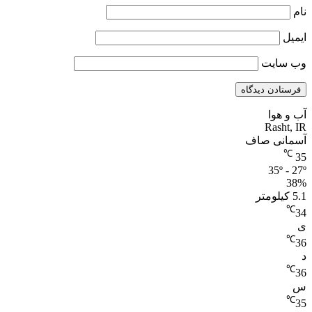
نام
ایمیل
وب‌ سایت
آب و هوا
Rasht, IR
آسمانی صاف
℃
35
35º - 27º
38%
5.1 کیلومتر
℃
34
ی
℃
36
د
℃
36
س
℃
35