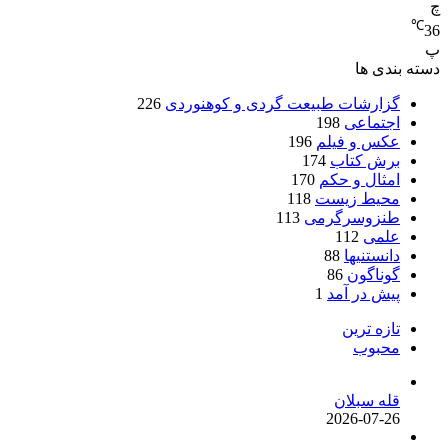
چ
℃
36
پ
دسته بندی ها
گزارشات طبیعت گردی و کوهنوردی
226
اجتماعی
198
عکس و فیلم
196
برش کتاب
174
امثال و حکم
170
محیط زیست
118
طنزوسرگرمی
113
علمی
112
دانستنیها
88
گوناگون
86
پیش در آمد
1
تازه ترین
محبوب
قله سبلان
2026-07-26