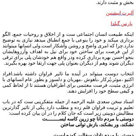
بخش و مثبت دارند.
آلبرت انيشتين
پارس گیلدا
اینکه طبیعت انسان اجتماعی ست و از اخلاق و روحیات جمع، الگو
برداری میکند و خود را بنوعی با جمع انطباق میدهد نیازی به توضیح
ندارد.چرا که امری واضح و روشن وآشکار است.ولی انسانها میتوانند
از این فرصت برای ساختن خود برای نیل به اهداف وآرزوهایشان
بنحو احسن بهره برداری کرده ودر واقع هم خودشان پلی برای ترقی
دیگران شوند وهم از دیگران بعنوان پلی جهت ارتقا خود بهره بگیرند.
انتخاب دوست میتواند در آینده ما تاثیر فراوان داشته باشد.افراد
اکتیو ،موثر،پُرکار ،باهوش ،مهربان و دلسوز و بطور عام انسانهای با
انرژی مثبت، فرصت مغتنمی برای اطرافیان هستند تا از لحاظ کمی
و کیفی سطح خود را افزایش دهند.
استاد سخن سعدی علیه الرحمه از جمله متفکرینی ست که در باب
تعلیم و تربیت فراوان قلم زده و مطلب دارد .یکی از تاثیر گذارترین
مطالبش دوبیتی زیر است که جان کلام را در آن بیان کرده است:
دوستی با مردم دانا چو زرین کاسه ایســــــــت
نشکند، ور بشکند، بازش توانی ساختن
دوستی با مردم نادان سفالین کوزه ایست