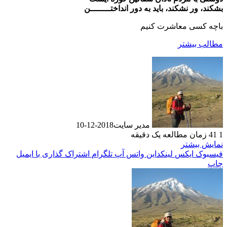
بشکند، ور نشکند، باید به دور انداختــــــــن
باچه کسی معاشرت کنیم
مطالب بیشتر
مدیر سایت
2018-12-10
1
41
زمان مطالعه یک دقیقه
نمایش بیشتر
فیسبوک
ایکس
لینکداین
واتس آپ
تلگرام
اشتراک گذاری با ایمیل
چاپ