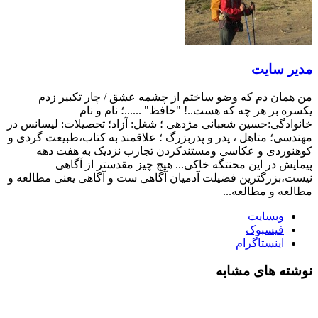
مدیر سایت
من همان دم که وضو ساختم از چشمه عشق / چار تکبیر زدم
یکسره بر هر چه که هست..! "حافظ" ......؛ نام و نام
خانوادگی:حسین شعبانی مژدهی ؛ شغل: آزاد؛ تحصیلات: لیسانس در
مهندسی؛ متاهل ، پدر و پدربزرگ ؛ علاقمند به کتاب،طبیعت گردی و
کوهنوردی و عکاسی ومستندکردن تجارب نزدیک به هفت دهه
پیمایش در این محنتگه خاکی... هیچ چیز مقدستر از آگاهی
نیست،بزرگترین فضیلت آدمیان آگاهی ست و آگاهی یعنی مطالعه و
مطالعه و مطالعه...
وبسایت
فیسبوک
اینستاگرام
نوشته های مشابه