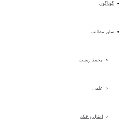
گوناگون
سایر مطالب
محیط زیست
علمی
امثال و حَکَم