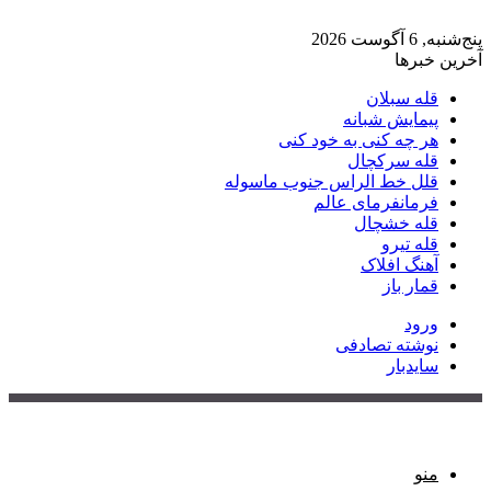
پنج‌شنبه, 6 آگوست 2026
آخرین خبرها
قله سبلان
پیمایش شبانه
هر چه کنی به خود کنی
قله سرکچال
قلل خط الراس جنوب ماسوله
فرمانفرمای عالم
قله خشچال
قله تیرو
آهنگ افلاک
قمار باز
ورود
نوشته تصادفی
سایدبار
منو