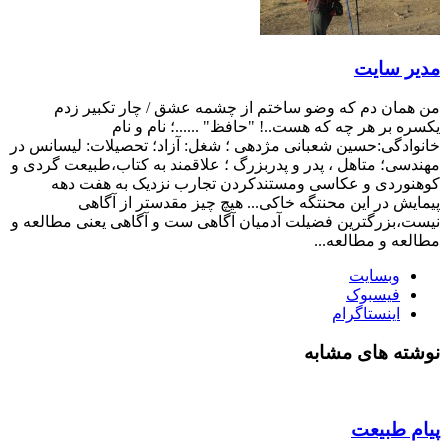
مدیر سایت
من همان دم که وضو ساختم از چشمه عشق / چار تکبیر زدم
یکسره بر هر چه که هست..! "حافظ" ......؛ نام و نام
خانوادگی:حسین شعبانی مژدهی ؛ شغل: آزاد؛ تحصیلات: لیسانس در
مهندسی؛ متاهل ، پدر و پدربزرگ ؛ علاقمند به کتاب،طبیعت گردی و
کوهنوردی و عکاسی ومستندکردن تجارب نزدیک به هفت دهه
پیمایش در این محنتگه خاکی... هیچ چیز مقدستر از آگاهی
نیست،بزرگترین فضیلت آدمیان آگاهی ست و آگاهی یعنی مطالعه و
مطالعه و مطالعه...
وبسایت
فیسبوک
اینستاگرام
نوشته های مشابه
پیام طبیعت