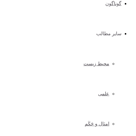
گوناگون
سایر مطالب
محیط زیست
علمی
امثال و حَکَم