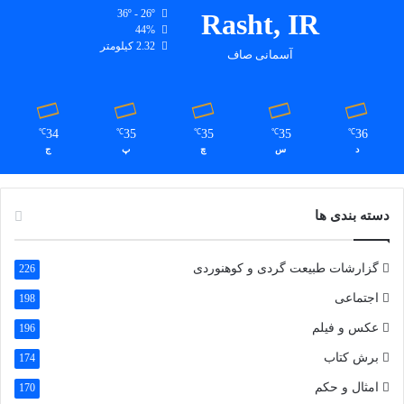
36º - 26º
Rasht, IR
44%
2.32 کیلومتر
آسمانی صاف
34
35
35
35
36
℃
℃
℃
℃
℃
د
س
چ
پ
ج
دسته بندی ها
گزارشات طبیعت گردی و کوهنوردی
226
اجتماعی
198
عکس و فیلم
196
برش کتاب
174
امثال و حکم
170