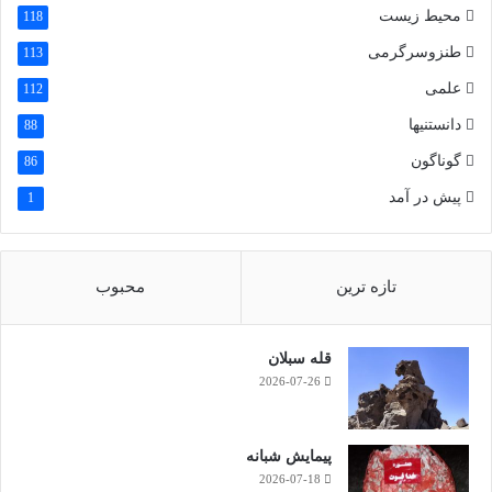
محیط زیست
118
طنزوسرگرمی
113
علمی
112
دانستنیها
88
گوناگون
86
پیش در آمد
1
تازه ترین
محبوب
قله سبلان
2026-07-26
پیمایش شبانه
2026-07-18