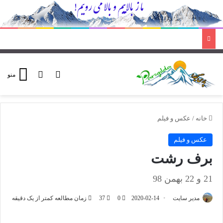
ورود
تغییر پوسته
منو
خانه
/
عکس و فیلم
عکس و فیلم
برف رشت
21 و 22 بهمن 98
مدیر سایت
2020-02-14
0
37
زمان مطالعه کمتر از یک دقیقه