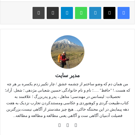
لینکداین
واتس آپ
تلگرام
اشتراک گذاری با ایمیل
چاپ
خیابان مطهری
مدیر سایت
من همان دم که وضو ساختم از چشمه عشق / چار تکبیر زدم یکسره بر هر چه
که هست..! "حافظ" ......؛ نام و نام خانوادگی:حسین شعبانی مژدهی ؛ شغل: آزاد؛
تحصیلات: لیسانس در مهندسی؛ متاهل ، پدر و پدربزرگ ؛ علاقمند به
کتاب،طبیعت گردی و کوهنوردی و عکاسی ومستندکردن تجارب نزدیک به هفت
دهه پیمایش در این محنتگه خاکی... هیچ چیز مقدستر از آگاهی نیست،بزرگترین
فضیلت آدمیان آگاهی ست و آگاهی یعنی مطالعه و مطالعه و مطالعه...
وبس
فی
این
ایت
سب
ستا