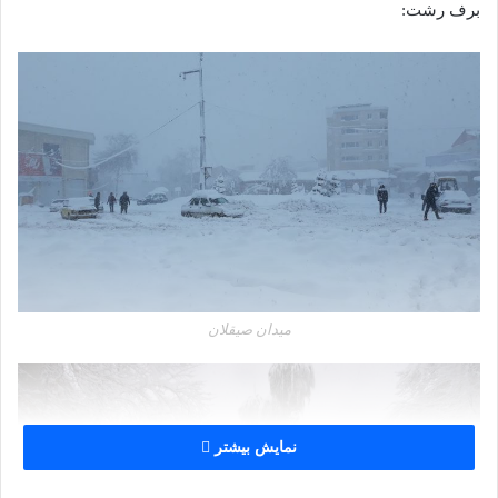
برف رشت:
میدان صیقلان
نمایش بیشتر