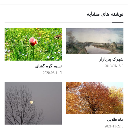
وک
گرا
م
نوشته های مشابه
خیابان مطهری
شهرک پیربازار
نسیم گره گشای
2019-05-15
2020-06-11
ماه طلایی
2021-11-22