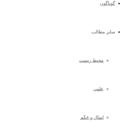
گوناگون
سایر مطالب
محیط زیست
علمی
امثال و حَکَم