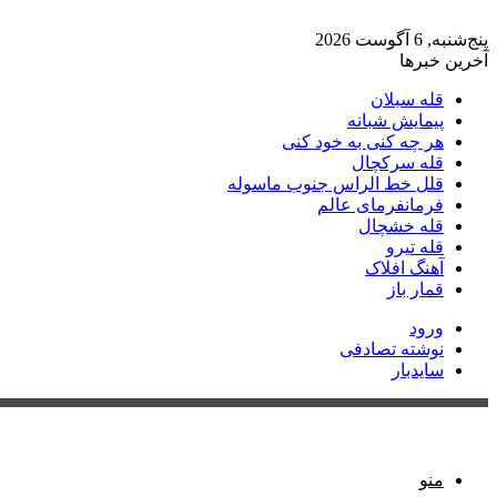
پنج‌شنبه, 6 آگوست 2026
آخرین خبرها
قله سبلان
پیمایش شبانه
هر چه کنی به خود کنی
قله سرکچال
قلل خط الراس جنوب ماسوله
فرمانفرمای عالم
قله خشچال
قله تیرو
آهنگ افلاک
قمار باز
ورود
نوشته تصادفی
سایدبار
منو