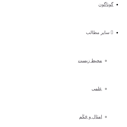
گوناگون
سایر مطالب
محیط زیست
علمی
امثال و حَکَم