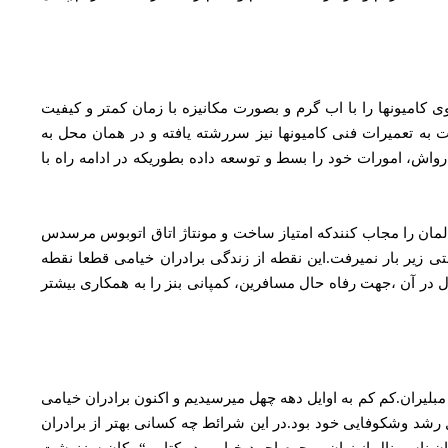
ی کامیونها را با اب گرم و بصورت مکانیزه با زمان کمتر و کیفیت
 به تعمیرات فنی کامیونها نیز سررشته یافته و در همان محل به
رواش، امورات خود را بسط و توسعه داده بطوریکه در ادامه راه با
لمان را مجاب کنندکه امتیاز ساخت و مونتاژ اتاق اتوبوس مرسدس
تی زیر بار نمیرفت.این نقطه از زندگی برادران خیامی قطعا نقطه
ل در آن ،جهت رفاه حال مسافرین، کمپانی بنز را به همکاری بیشتر
 مبلیران.کم کم به اوایل دهه چهل میرسیدیم و اکنون برادران خیامی
 رشد وشکوفایی خود بود.در این شرائط چه کسانی بهتر از برادران
ران ناسیونال از زبان مرحوم احمد خیامی در کتاب “پیکان سزنوشت