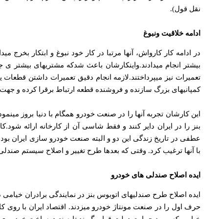
نقل قول).
ادامه خلاقیت ونبوغ
در ادامه کار کارواش، آنها مرتبا در کار خود نبوغ و ابتکار بخرج
بیشتر انجام میدادند.واینکارشان باعث شدکه مشتریهای بیشتر ی ج
تعمیرات نیز میپرداختند.لازمه انجام دقیق تعمیرات داشتن قطعات ی
کمپانیهای بزرگ سازنده و فروشنده قطعه ارتباط برقرا کرده و جهت
این کارشان تجربه آنها را در صنعت خودرو همگام با دنیا بروز م
بنز را در ایران دایر کنند و فقط شاسی آن از کارخانه ارائه شود.
عطفی در تاریخ زندگی این دو و البته صنعت خودرو سازی ایران بود.
با آنها ترغیب کرد. وقتی که بعدها طرح تغییر و اصلاح سیستم صندلی ه
ایده اصلاح صندلی های خودرو
ایده اصلاح طرح صندلیهای اتوبوس بنز در نمایندگی برادران خیامی در
حرف اول را در صنعت مونتاژ خودرو میزدند. اقتصاد ایران با روی ک
خیامی که مورد حمایت دولت قرار بگیرند تا صنعت ساخت خود روی سو