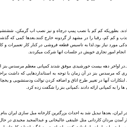
 میدادند. بطوریکه کم کم با نصب پمپ درچاه و نیز نصب اب گرمکن، ششتشو
ذب و کم کم، رقبا را در مشهد از گردونه خارج کنند.بعدها کمی که گذشت
دکی مورد نیاز بود.لذا به تاسیس قطعه فروشی در کنار کار تعمیرات و کا
 انجام امور تجاری خویش در جلسات انها شرکت میکردند.
ینمود.در اواخر دهه بیست خورشیدی موفق شدند کمپانی معظم مرسدس بنز ا
کاری که مرسدس بنز در آن زمان با توجه به استانداردهایی که داشت براح
 ابتکارات آنها در تغییر طرح اتاق و اضافه کردن توالت ودستشویی و یخچا
ا را به کمپانی ارائه دادند ،کمپانی بنز را شگفت زده کرد.
 ایران، بعدها تبدیل شد به احداث بزرگترین کارخانه مبل سازی ایران بنام
ار آمدن مردان کاردانی مثل علینقی عالیخانی و عبدالمجید مجیدی در حال
اری را در ایران راه اندازی کنند.ماجرای حیرت انگیز احداث کارخانه ای