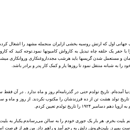
 جهانی اول که ارتش روسیه بخشی ازایران منجمله مشهد را اشغال کرده 
ینگ را با حفر یک حلقه چاه تبدیل به کارواش کامیونها نمود.توجه کنید 
مان و مستعمل شدن گریسها باید هرشب مجدداروغنکاری وروانکاری میشدند تا
را به شبانه منتقل نمود تا روزها یار و کمک کار پدر و برادر باشد.
ا تاریخ تولد هشت‌ تن از ده فرزندشان را مکتوب نکردند. از روز و ماه و 
۱ را تاریخ تولدم تعیین کردم.
م بلیت بخرم. هر بار یک جوری خودم را به سالن می‌رساندم.یکبار به بلیت‌
ن است بمیرد. بلیت‌فروش دلش به رحم آمد و راهم داد. من هم از فرصت است