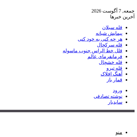
جمعه, 7 آگوست 2026
آخرین خبرها
قله سبلان
پیمایش شبانه
هر چه کنی به خود کنی
قله سرکچال
قلل خط الراس جنوب ماسوله
فرمانفرمای عالم
قله خشچال
قله تیرو
آهنگ افلاک
قمار باز
ورود
نوشته تصادفی
سایدبار
منو