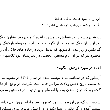
ذره را تا نبود همت عالی حافظ
طالب چشم خورشید درخشان نشود…!
پدرشان بیسواد بود.شغلش در مشهد راننده کامیون بود .مقارن جنگ
بعد از پایان جنگ نیز به او باز نگرداندند.او بناچار محوطه پارک
گیربکس و زیر بندی کامیونها که بدلیل تردد در جاده های خاکی آن ز
محمود نیز که در ان ایام مشغول تحصیل در دبیرستان بود کلاسهای خود 
احمد در مورد خودش میگوید:
نداشتند، تاریخ دقیق ولادت مرا در جایی ثبت نکردند. در واقع، آن‌ه
گفته بود که در زمستان به دنیا آمده‌ام. بدین‌ترتیب، در نخستین سفرم به اروپا دهم دسامبر ۹۲۴
شب‌ها بزرگ‌ترین آرزویم این بود که بروم سینما، اما چون پول نداشت
سینما آمده و اگر دکتر را پیدا نکنم و او را پیش مادرم نبرم، ممک