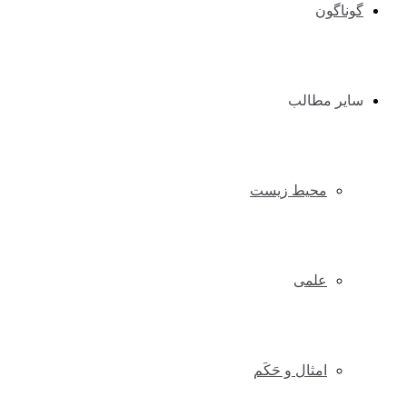
گوناگون
سایر مطالب
محیط زیست
علمی
امثال و حَکَم