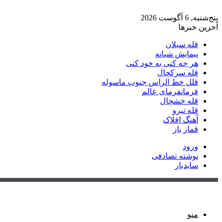
پنج‌شنبه, 6 آگوست 2026
آخرین خبرها
قله سبلان
پیمایش شبانه
هر چه کنی به خود کنی
قله سرکچال
قلل خط الراس جنوب ماسوله
فرمانفرمای عالم
قله خشچال
قله تیرو
آهنگ افلاک
قمار باز
ورود
نوشته تصادفی
سایدبار
منو