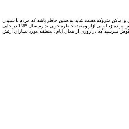
 و اماکن متروکه هست.شاید به همین خاطر باشد که مردم با شنیدن
صدای او منتظر حادثه ایی ناگوار هستند.غالب مردم صدای جغد را شوم تلقی میکنند.اعتقادی به خرافات ندارم ولی شخصا از شنیدن صدای این پرنده زیبا و بی آزار ومفید، خاطره خوبی ندارم.سال 1365 در جایی
ش میرسید که در روزی از همان ایام ، منطقه مورد بمباران ارتش