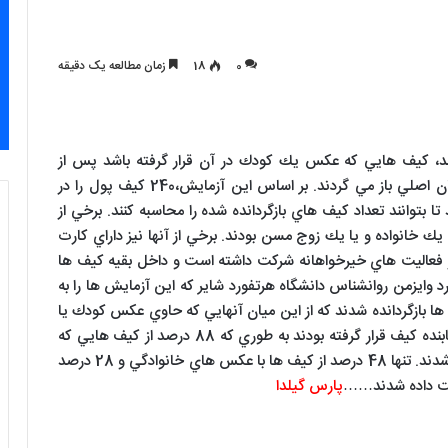
0
18
زمان مطالعه یک دقیقه
تند، كيف هايي كه عكس يك كودك در آن قرار گرفته باشد پس از
مفقود شدن به سرعت توسط افراد يابنده به صاحبان اصلي باز مي گردند. بر اساس اين آزمايش،240 كيف پول را در
ا بتوانند تعداد كيف هاي بازگردانده شده را محاسبه كنند. برخي از
خانواده و يا يك زوج مسن بودند. برخي از آنها نيز داراي كارت
 فعاليت هاي خيرخواهانه شركت داشته است و داخل بقيه كيف ها
 وايزمن روانشناس دانشگاه هرتفورد شاير كه اين آزمايش ها را به
كرد، 42 درصد از كل كيف ها بازگردانده شدند كه از اين ميان آنهايي كه حاوي عكس كودك يا
نوزادي بودند بيشتر مورد عكس العمل درستكارانه يابنده كيف قرار گرفته بودند به طوري كه 88 درصد از كيف هايي كه
عكس كودك در آنها قرار گرفته شده بود، بازگردانده شدند. تنها 48 درصد از كيف ها با عكس هاي خانوادگي و 28 درصد
شت داده شدند……
پارس گیلدا