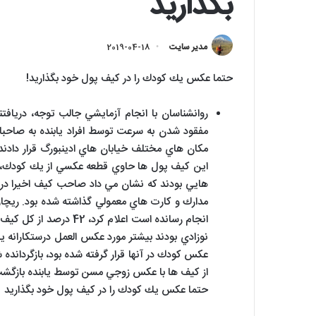
بگذاريد
مدیر سایت
2019-04-18
حتما عكس يك كودك را در كيف پول خود بگذاريد!
روانشناسان با انجام آزمايشي جالب توجه، درياف
مكان هاي مختلف خيابان هاي ادينبورگ قرار دادند ت
اين كيف پول ها حاوي قطعه عكسي از يك كودك، يك 
هايي بودند كه نشان مي داد صاحب كيف اخيرا در
مدارك و كارت هاي معمولي گذاشته شده بود. ريچارد
انجام رسانده است اعلام 
از كيف ها با عكس زوجي مسن توسط يابنده بازگ
حتما عكس يك كودك را در كيف پول خود بگذاريد