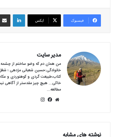
لینکداین
فیسبوک
ایکس
مدیر سایت
من همان دم که وضو ساختم از چشمه عشق
خانوادگی:حسین شعبانی مژدهی ؛ شغل: آ
کتاب،طبیعت گردی و کوهنوردی و عکا
خاکی... هیچ چیز مقدستر از آگاهی نی
مطالعه...
وبس
فی
این
ای
سبو
ستا
ت
ک
گرام
نوشته های مشابه