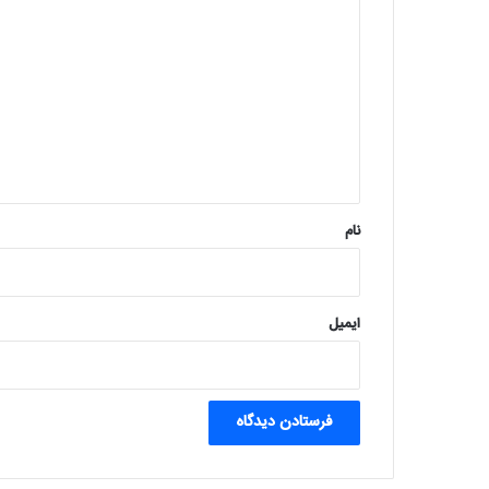
ی
د
گ
ا
ه
*
نام
ایمیل