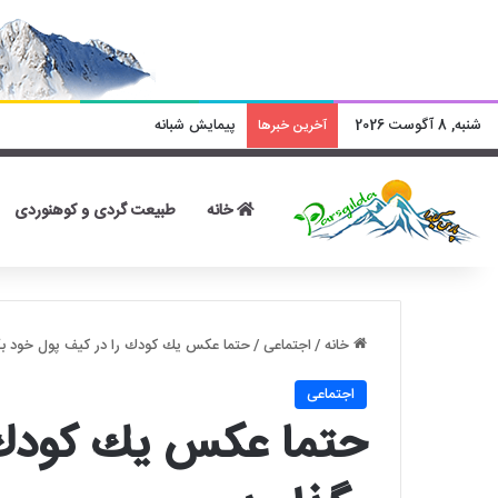
شنبه, 8 آگوست 2026
پیمایش شبانه
آخرین خبرها
خانه
طبیعت گردی و کوهنوردی
خانه
/
اجتماعی
/
حتما عكس يك كودك را در كيف پول خود بگ
اجتماعی
حتما عكس يك كودك 