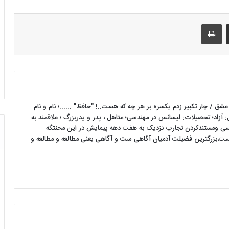
اشتراک گذاری با ایمیل
چاپ
 / چار تکبیر زدم یکسره بر هر چه که هست..! "حافظ" ......؛ نام و نام
زاد؛ تحصیلات: لیسانس در مهندسی؛ متاهل ، پدر و پدربزرگ ؛ علاقمند به
سی ومستندکردن تجارب نزدیک به هفت دهه پیمایش در این محنتگه
ست،بزرگترین فضیلت آدمیان آگاهی ست و آگاهی یعنی مطالعه و مطالعه و