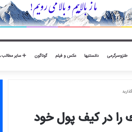
طنزوسرگرمی
دانستنیها
عکس و فیلم
گوناگون
سایر مطالب
ذاريد
را در كيف پول خود