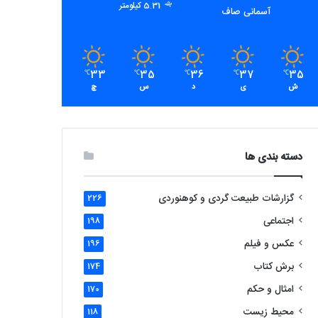
5.31 کیلومتر
آسمانی صاف
33
35
36
37
35
℃
℃
℃
℃
℃
ش
ی
د
س
چ
دسته بندی ها
گزارشات طبیعت گردی و کوهنوردی
226
اجتماعی
198
عکس و فیلم
196
برش کتاب
174
امثال و حکم
170
محیط زیست
118