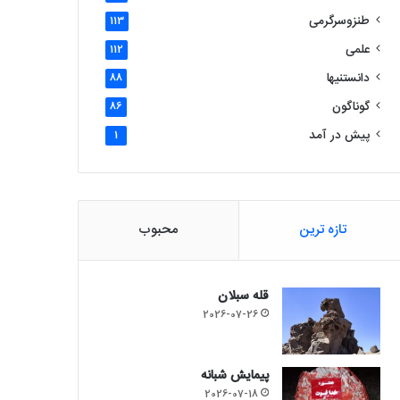
طنزوسرگرمی
113
علمی
112
دانستنیها
88
گوناگون
86
پیش در آمد
1
تازه ترین
محبوب
قله سبلان
2026-07-26
پیمایش شبانه
2026-07-18