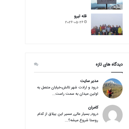
قله تیرو
2026-05-26
دیدگاه های تازه
مدیر سایت
درود و ارادت شهر تالش،خیابان متصل به
اولین میدان به سمت راست...
کامران
درود, بسیار عالی, مسیر این ییلاق از کدام
روستا شروع میشه؟...