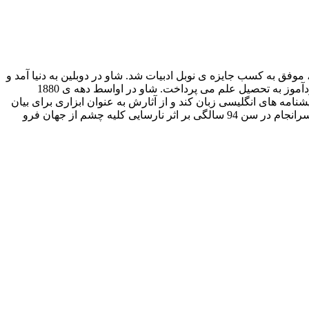
ورج برنارد شاو، زاده ی 26 جولای 1856 و درگذشته ی 2 نوامبر 1950، نمایشنامه نویس، منتقد و فعال سیاسی ایرلندی بود که در سال 1925، موفق به کسب جایزه ی نوبل ادبیات شد. شاو در دوبلین به دنیا آمد و
در سال 1876 به لندن مهاجرت کرد. او در این شهر برای تبدیل شدن به نویسنده ای شناخته شده با مشکلات زیادی رو به رو بود و به شکل خودآموز به تحصیل علم می پرداخت. شاو در اواسط دهه ی 1880
نامه های انگلیسی زبان کند و از آثارش به عنوان ابزاری برای بیان
تفکرات سیاسی، اجتماعی و دینی خود استفاده می کرد.جورج برنارد شاو، یکی از تأثیرگذارترین و برترین نویسندگان و متفکرین دنیای غرب، سرانجام در سن 94 سالگی بر اثر نارسایی کلیه چشم از جهان فرو