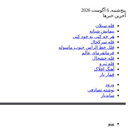
پنج‌شنبه, 6 آگوست 2026
آخرین خبرها
قله سبلان
پیمایش شبانه
هر چه کنی به خود کنی
قله سرکچال
قلل خط الراس جنوب ماسوله
فرمانفرمای عالم
قله خشچال
قله تیرو
آهنگ افلاک
قمار باز
ورود
نوشته تصادفی
سایدبار
منو