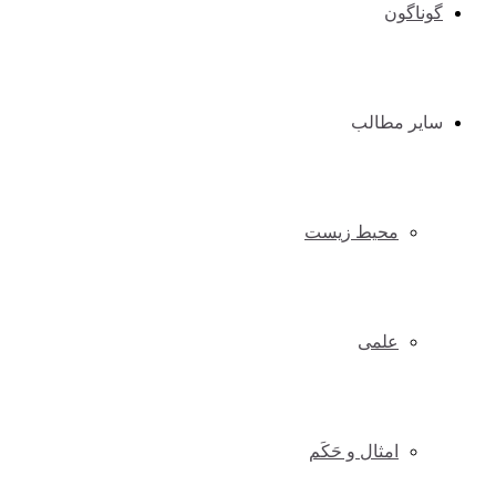
گوناگون
سایر مطالب
محیط زیست
علمی
امثال و حَکَم