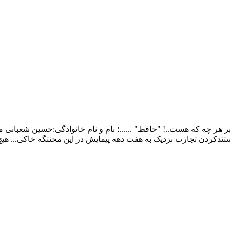
ر چه که هست..! "حافظ" ......؛ نام و نام خانوادگی:حسین شعبانی م
ندکردن تجارب نزدیک به هفت دهه پیمایش در این محنتگه خاکی... هی