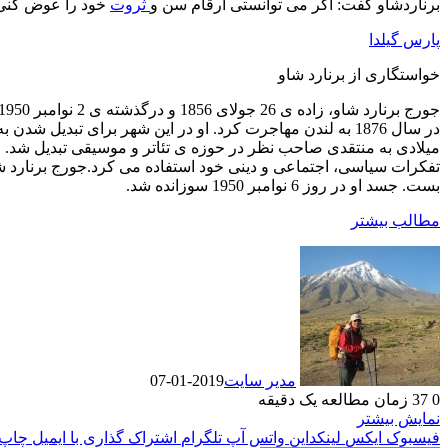
برناردشاو گفت: اگر می توانستی ارقام سن و
ثروت
خود را عوض کنی ح
پارس گیلدا
خواستگاری از برنارد شاو
میلادی به منتقدی صاحب نظر در حوزه ی تئاتر و موسیقی تبدیل شد. او 
بست. جسد او در روز 6 نوامبر 1950 سوزانده شد.
مطالب بیشتر
مدیر سایت
2019-01-07
0
37
زمان مطالعه یک دقیقه
نمایش بیشتر
فیسبوک
ایکس
لینکداین
واتس آپ
تلگرام
اشتراک گذاری با ایمیل
چاپ