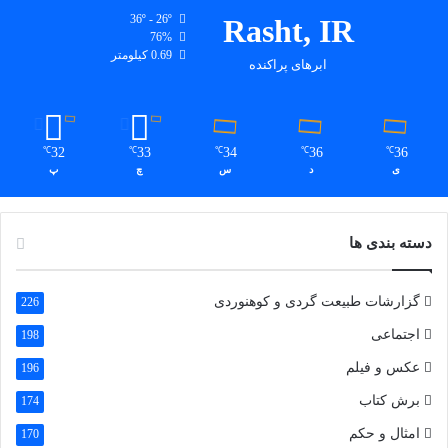
36º - 26º
Rasht, IR
76%
0.69 کیلومتر
ابرهای پراکنده
32
33
34
36
36
℃
℃
℃
℃
℃
ی
د
س
چ
پ
دسته بندی ها
گزارشات طبیعت گردی و کوهنوردی
226
اجتماعی
198
عکس و فیلم
196
برش کتاب
174
امثال و حکم
170