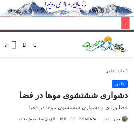
ورود
تغییر پوسته
منو
خانه
/
علمی
علمی
دشواری ششتشوی موها در فضا
فضانوردی و دشواری ششتشوی موها در فضا
مدیر سایت
2021-03-24
0
16
زمان مطالعه یک دقیقه