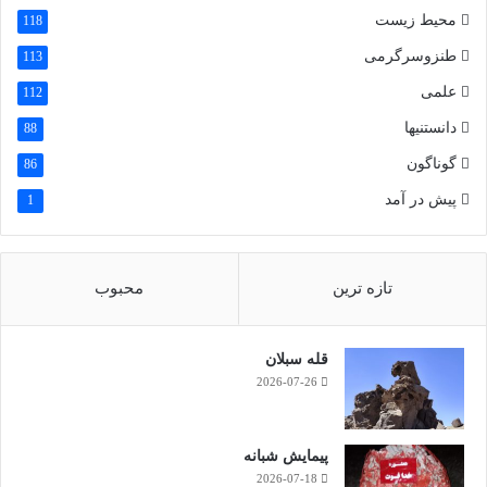
محیط زیست
118
طنزوسرگرمی
113
علمی
112
دانستنیها
88
گوناگون
86
پیش در آمد
1
تازه ترین
محبوب
قله سبلان
2026-07-26
پیمایش شبانه
2026-07-18