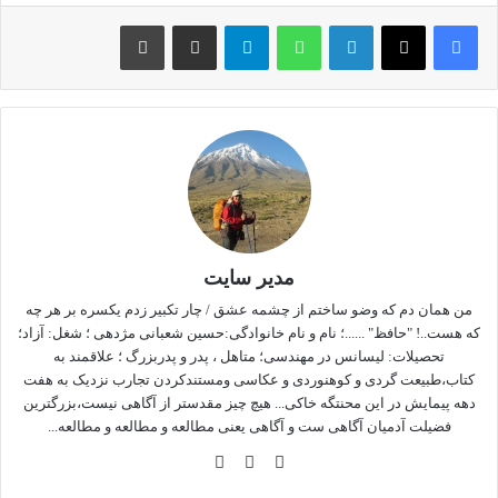
که فضانوردان در فضا بسر میبرند حتما از مهمترین مواردی هستند
لینکداین
واتس آپ
تلگرام
اشتراک گذاری با ایمیل
چاپ
که دانشمندان رو این موضوع مطالعه کرده و راهکار عملی به
فضانوردان ارائه کرده اند.در غیر اینصورت ماندن دراز مدت در فضا
جهت انجام امور اکتشافی وتحقیقاتی اصلا امکان پذیر نبوده و قهرا
مشک آفرین خواهد شد.در این میان بنظر مشکل زنان فضانورد بیش
از مردان باشد.
کارهای علمی و تحقیقی همیشه با رنج ومرارت فراوان همراه
است.آنچه که بعنوان دست آوردهای علمی و تکنولوژیکی امروزه
عاید ما شده است ماحصل زحمات طاقت فرسای انساهایی ست که
مدیر سایت
در طول تاریخ چون شمع سوختند تا کورسویی باشند برای غافله
انسانها که پشت سرشان در حرکتند.دانشمندان در عرصه های
من همان دم که وضو ساختم از چشمه عشق / چار تکبیر زدم یکسره بر هر چه
که هست..! "حافظ" ......؛ نام و نام خانوادگی:حسین شعبانی مژدهی ؛ شغل: آزاد؛
گوناگون غافله سالاران آگاهی و روشنی بخش راه جوامع
تحصیلات: لیسانس در مهندسی؛ متاهل ، پدر و پدربزرگ ؛ علاقمند به
بشریتند.حتی مخربترین و کشنده ترین اختراع شان چنانچه بنحو
کتاب،طبیعت گردی و کوهنوردی و عکاسی ومستندکردن تجارب نزدیک به هفت
مطلوب استفاده شود میتواند نوید بخش صلح وسلامتی برای جامعه
دهه پیمایش در این محنتگه خاکی... هیچ چیز مقدستر از آگاهی نیست،بزرگترین
بشریت باشد.
فضیلت آدمیان آگاهی ست و آگاهی یعنی مطالعه و مطالعه و مطالعه...
وبس
فی
این
دشواری ششتشوی موها در فضا
ایت
سب
ستا