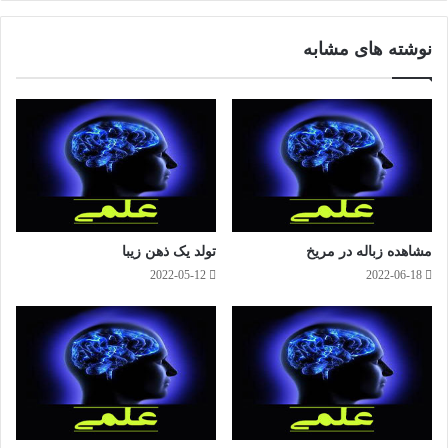
وک
گرا
مطالب بیشتر
م
نوشته های مشابه
مشاهده زباله در مریخ
تولد یک ذهن زیبا
2022-05-12
2022-06-18