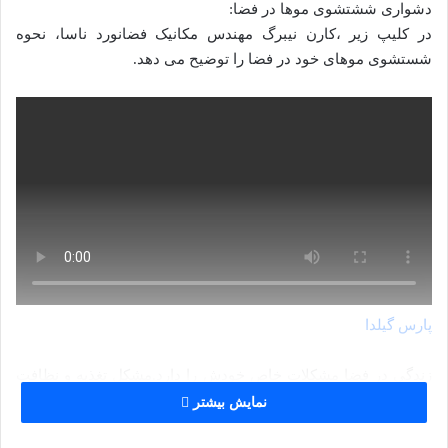
دشواری ششتشوی موها در فضا:
در کلیپ زیر ،کارن نیبرگ مهندس مکانیک فضانورد ناسا، نحوه
شستشوی موهای خود در فضا را توضیح می دهد.
پارس گیلدا
زندگی در فضا مشکلات خاص خودش را دارد.مشکل تغذیه و نظافت
از جمله مهمترین مشکلات زیست در فضا هستند.شستن سر وبدن و
نمایش بیشتر
نیز روش رفع حاجت و نوع تغذیه و حفظ آمادگی بدنی در مدت درازی