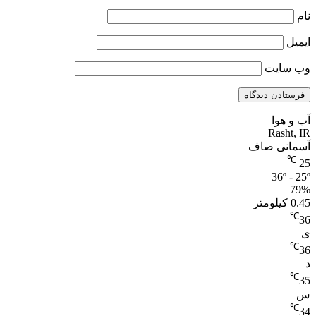
نام
ایمیل
وب‌ سایت
آب و هوا
Rasht, IR
آسمانی صاف
℃
25
36º - 25º
79%
0.45 کیلومتر
℃
36
ی
℃
36
د
℃
35
س
℃
34