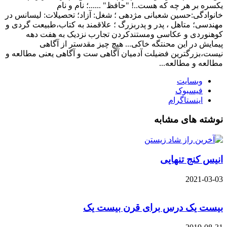
یکسره بر هر چه که هست..! "حافظ" ......؛ نام و نام
خانوادگی:حسین شعبانی مژدهی ؛ شغل: آزاد؛ تحصیلات: لیسانس در
مهندسی؛ متاهل ، پدر و پدربزرگ ؛ علاقمند به کتاب،طبیعت گردی و
کوهنوردی و عکاسی ومستندکردن تجارب نزدیک به هفت دهه
پیمایش در این محنتگه خاکی... هیچ چیز مقدستر از آگاهی
نیست،بزرگترین فضیلت آدمیان آگاهی ست و آگاهی یعنی مطالعه و
مطالعه و مطالعه...
وبسایت
فیسبوک
اینستاگرام
نوشته های مشابه
انیس کنج تنهایی
2021-03-03
بیست یک درس برای قرن بیست یک