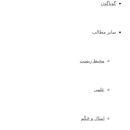
گوناگون
سایر مطالب
محیط زیست
علمی
امثال و حَکَم