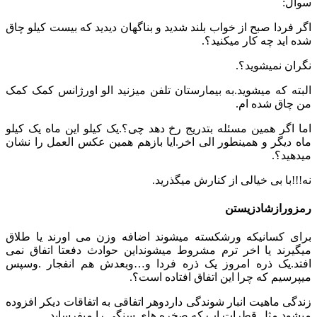
سوال:
اگر فردا صبح از خواب بلند شدید و بناگهان دیدید که بیست کیلو چاق
شده اید چه کار میکنید؟.
نگران نمیشوید؟.
البته که میشوید.به بیمارستان تلفن میزنید الو اورژانس کمک کمک
من چاق شده ام.
اما اگر همین مسئله بتدریج رخ دهد چی؟.یک کیلو این ماه یک کیلو
ماه دیگر و همینطور الی اخر.ایا بازهم همین عکس العمل را نشان
میدهید؟.
نه!!!با بی خیالی از کنارش میگذرید.
رمزورازشادزیستن
برای کسانیکه ورشکسته میشوند اضافه وزن می اورند یا طلاق
میگیرند یا اخر ترم مشروط میشونداین حوادث دفعتا اتفاق نمی
افتد.یک ذره امروز یک ذره فردا و…وبعدش هم انفجار .وسپس
میپرسیم که چرا این اتفاق افتاده است؟.
زندگی ماهیت انبار شوندگی داردوهر اتفاقی به اتفاقات دیکر افزوده
میشود.مثل قطرات اب که صخره های سنگی را میفرساید.