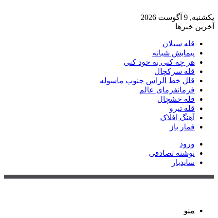
یکشنبه, 9 آگوست 2026
آخرین خبرها
قله سبلان
پیمایش شبانه
هر چه کنی به خود کنی
قله سرکچال
قلل خط الراس جنوب ماسوله
فرمانفرمای عالم
قله خشچال
قله تیرو
آهنگ افلاک
قمار باز
ورود
نوشته تصادفی
سایدبار
منو