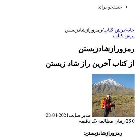
جستجو برای
خانه
/
برش کتاب
/
رمزورازشادزیستن
برش کتاب
رمزورازشادزیستن
از کتاب آخرین راز شاد زیستن
مدیر سایت
2021-04-23
0
26
زمان مطالعه یک دقیقه
رمزورازشادزیستن: