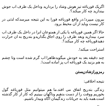
اگریک قورباغه تیز هوش وشاد را بردارید وداخل یک ظرف اب جوش
بیندازید چه کار میکند؟.
بیرون میپرد!.در واقع قورباغه فورا به این نتیجه میرسدکه لذتی در
کار نیست وباید از ان محیط برود.
حالا اگر همین قورباغه یا یکی از همنوعان انرا در داخل یک ظرف اب
سرد بیندازید وبعد ظرف را روی اجاق بگذاریدو بتدریج به ان حرارت
دهیدقورباغه چه کار میکند؟.
استراحت میکند!.
چند دقیقه بعد به خودش میگویدظاهرا اب گرم شده است وتا چشم
به هم بزنید یک قورباغه اب پز اماده است!.
رمزورازشادزیستن
نتیجه اخلاقی:
زندگی بتدریج اتفاق می افتد.ما هم میتوانیم مثل قورباغه گول
بخوریم ووقت را از دست بدهیم وناگهان ببینیم که کار از کار گذشته
است.همه باید به جریانات زندگیمان اگاه وبیدار باشیم.