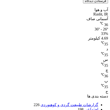
آب و هوا
Rasht, IR
آسمانی صاف
℃
36
36º - 26º
33%
4.69 کیلومتر
℃
35
د
℃
35
س
℃
35
چ
℃
36
پ
℃
35
ج
دسته بندی ها
گزارشات طبیعت گردی و کوهنوردی
226
اجتماعی
198