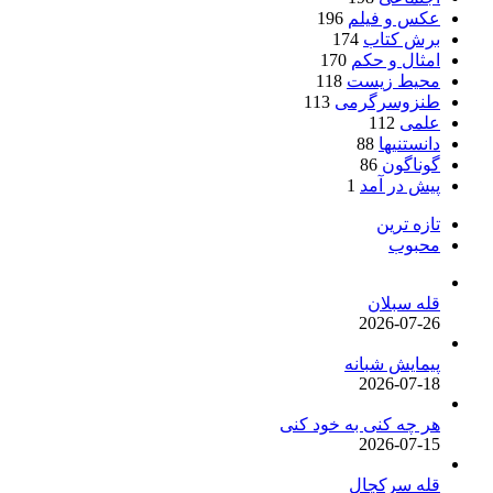
عکس و فیلم
196
برش کتاب
174
امثال و حکم
170
محیط زیست
118
طنزوسرگرمی
113
علمی
112
دانستنیها
88
گوناگون
86
پیش در آمد
1
تازه ترین
محبوب
قله سبلان
2026-07-26
پیمایش شبانه
2026-07-18
هر چه کنی به خود کنی
2026-07-15
قله سرکچال