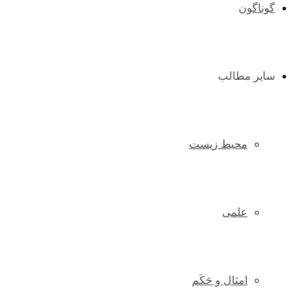
گوناگون
سایر مطالب
محیط زیست
علمی
امثال و حَکَم