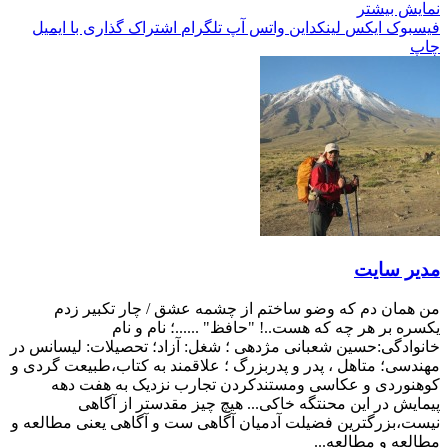
نمایش بیشتر
فیسبوک
ایکس
لینکداین
واتس آپ
تلگرام
اشتراک گذاری با ایمیل
چاپ
مدیر سایت
من همان دم که وضو ساختم از چشمه عشق / چار تکبیر زدم
یکسره بر هر چه که هست..! "حافظ" ......؛ نام و نام
خانوادگی:حسین شعبانی مژدهی ؛ شغل: آزاد؛ تحصیلات: لیسانس در
مهندسی؛ متاهل ، پدر و پدربزرگ ؛ علاقمند به کتاب،طبیعت گردی و
کوهنوردی و عکاسی ومستندکردن تجارب نزدیک به هفت دهه
پیمایش در این محنتگه خاکی... هیچ چیز مقدستر از آگاهی
نیست،بزرگترین فضیلت آدمیان آگاهی ست و آگاهی یعنی مطالعه و
مطالعه و مطالعه...