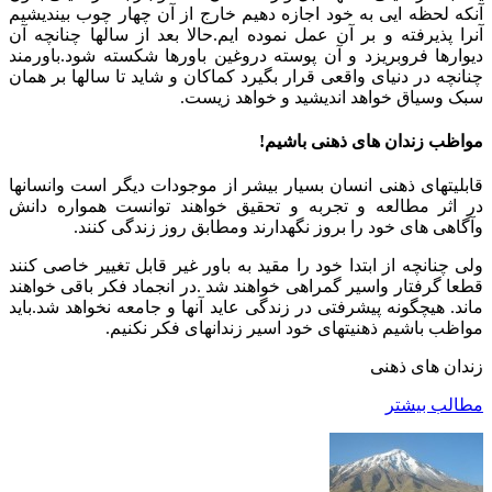
که لحظه ایی به خود اجازه دهیم خارج از آن چهار چوب بیندیشیم
را پذیرفته و بر آن عمل نموده ایم.حالا بعد از سالها چنانچه آن
وارها فروبریزد و آن پوسته دروغین باورها شکسته شود.باورمند
انچه در دنیای واقعی قرار بگیرد کماکان و شاید تا سالها بر همان
ک وسیاق خواهد اندیشید و خواهد زیست.
اظب زندان های ذهنی باشیم!
بلیتهای ذهنی انسان بسیار بیشر از موجودات دیگر است وانسانها
 اثر مطالعه و تجربه و تحقیق خواهند توانست همواره دانش
گاهی های خود را بروز نگهدارند ومطابق روز زندگی کنند.
ی چنانچه از ابتدا خود را مقید به باور غیر قابل تغییر خاصی کنند
عا گرفتار واسیر گمراهی خواهند شد .در انجماد فکر باقی خواهند
ند. هیچگونه پیشرفتی در زندگی عاید آنها و جامعه نخواهد شد.باید
اظب باشیم ذهنیتهای خود اسیر زندانهای فکر نکنیم.
دان های ذهنی
الب بیشتر