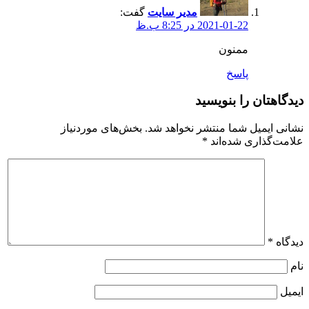
مدیر سایت
گفت:
2021-01-22 در 8:25 ب.ظ
ممنون
پاسخ
دگاهتان را بنویسید
انی ایمیل شما منتشر نخواهد شد.
بخش‌های موردنیاز
امت‌گذاری شده‌اند
*
دگاه
*
م
میل