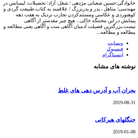
نوادگی:حسین شعبانی مژدهی ؛ شغل: آزاد؛ تحصیلات: لیسانس در
ندسی؛ متاهل ، پدر و پدربزرگ ؛ علاقمند به کتاب،طبیعت گردی و
هنوردی و عکاسی ومستندکردن تجارب نزدیک به هفت دهه
مایش در این محنتگه خاکی... هیچ چیز مقدستر از آگاهی
ست،بزرگترین فضیلت آدمیان آگاهی ست و آگاهی یعنی مطالعه و
العه و مطالعه...
وبسایت
فیسبوک
اینستاگرام
شته های مشابه
ران آب و آدرس دهی های غلط
2019-08-
گلهای هیرکانی
2019-01-