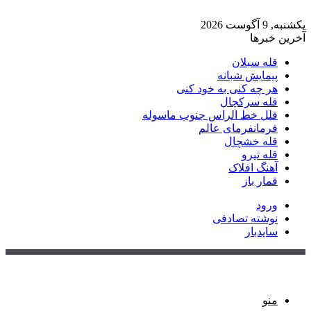
ه, 9 آگوست 2026
رین خبرها
قله سبلان
پیمایش شبانه
هر چه کنی به خود کنی
قله سرکچال
قلل خط الراس جنوب ماسوله
فرمانفرمای عالم
قله خشچال
قله تیرو
آهنگ افلاک
قمار باز
ورود
نوشته تصادفی
سایدبار
منو