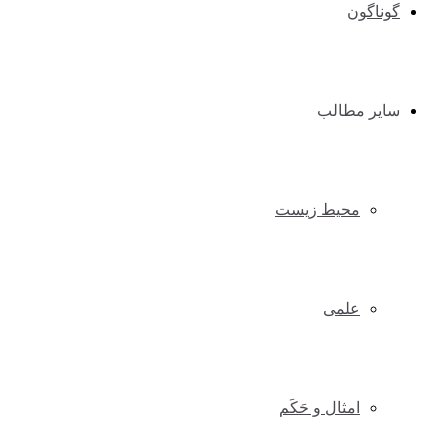
گوناگون
سایر مطالب
محیط زیست
علمی
امثال و حَکَم