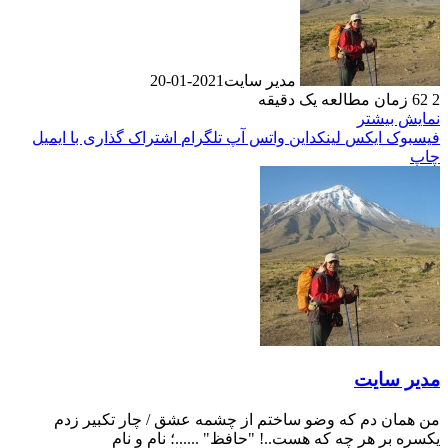
مدیر سایت
2021-01-20
زمان مطالعه یک دقیقه
ایش بیشتر
سبوک
ایکس
لینکداین
واتس آپ
تلگرام
اشتراک گذاری با ایمیل
پ
یر سایت
 همان دم که وضو ساختم از چشمه عشق / چار تکبیر زدم
سره بر هر چه که هست..! "حافظ" ......؛ نام و نام