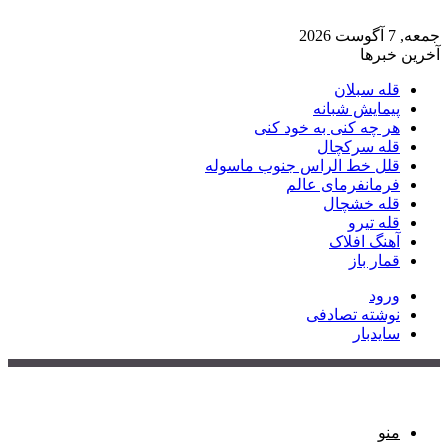
جمعه, 7 آگوست 2026
آخرین خبرها
قله سبلان
پیمایش شبانه
هر چه کنی به خود کنی
قله سرکچال
قلل خط الراس جنوب ماسوله
فرمانفرمای عالم
قله خشچال
قله تیرو
آهنگ افلاک
قمار باز
ورود
نوشته تصادفی
سایدبار
منو