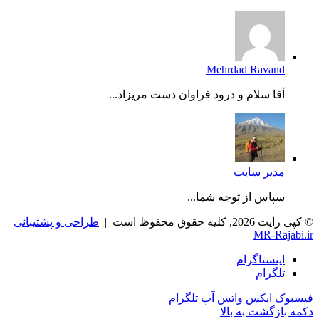
Mehrdad Ravand
آقا سلام و درود فراوان دست مریزاد...
مدیر سایت
سپاس از توجه شما...
© کپی رایت 2026, کلیه حقوق محفوظ است |
طراحی و پشتیبانی
MR-Rajabi.ir
اینستاگرام
تلگرام
فیسبوک
ایکس
واتس آپ
تلگرام
دکمه بازگشت به بالا