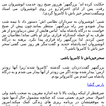
حکایت کرده اند٬ بزرگمهر٬ هرروز صبح زود خدمت انوشیروان می
رفت. پس از ادای احترام٬رو در روی انوشیروان می استاد
ومیگفت:سحر خیز باش تا کامروا گردی!.
شبی٬ انوشیروان به سرداران نظامی اش٬ دستور داد تا نیمه شب
بیدار شوندو سر راه بزرگمهر٬ منتظر بمانند.چون پیش از صبح
خواست به درگاه پادشاه بیاید٬ لباس هایش از تنش دربیاورندو از هر
طرف به او حمله کنندتاراه فراری برای او باقی نماند!.نظاميان نيز
چنين كردند. لذا بزرگمهر راه فراری پیدا نکرد. برهنه به درگاه
انوشیروان آمد.پادشاه خندید و گفت:مگر هر روز نمی گفتی٬سحر
خیز باش تا کامروا باشی؟.
سحرخیزباش تا کامروا باشی
بزرگمهر گفت:دزدان شب گذشته ٬کامروا شدند٬زیرا آنها زودتر
ازمن٬ بیدار شده بودند.اگر من زودتر از آنها بیدار می شدم و به درگاه
پادشاه می آمدم من کامرواتر بودم.
پارس گیلدا
صرفنظر از اینکه روایت بالا تا چه اندازه مقرون به صحت باشد ولی
اصولا، سحر خیزی نعمتی ست که چنانچه مشمول حال آدمها شود
به موفقیتشان در برنامه ریزی های زندگی کمک میکند.امروز