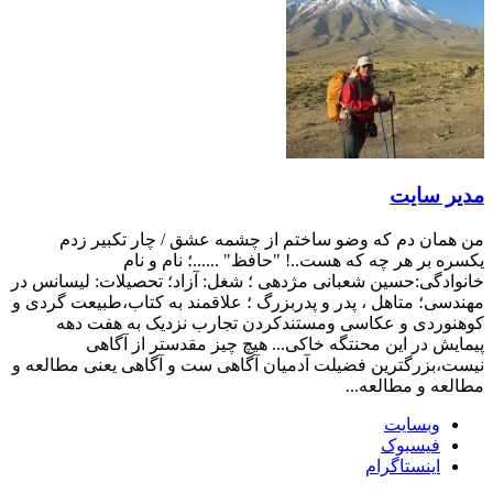
مدیر سایت
من همان دم که وضو ساختم از چشمه عشق / چار تکبیر زدم
یکسره بر هر چه که هست..! "حافظ" ......؛ نام و نام
خانوادگی:حسین شعبانی مژدهی ؛ شغل: آزاد؛ تحصیلات: لیسانس در
مهندسی؛ متاهل ، پدر و پدربزرگ ؛ علاقمند به کتاب،طبیعت گردی و
کوهنوردی و عکاسی ومستندکردن تجارب نزدیک به هفت دهه
پیمایش در این محنتگه خاکی... هیچ چیز مقدستر از آگاهی
نیست،بزرگترین فضیلت آدمیان آگاهی ست و آگاهی یعنی مطالعه و
مطالعه و مطالعه...
وبسایت
فیسبوک
اینستاگرام