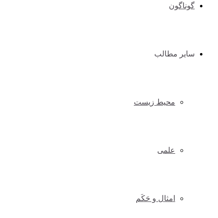
گوناگون
سایر مطالب
محیط زیست
علمی
امثال و حَکَم