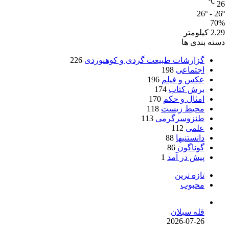
℃
26
26º - 26º
70%
2.29 کیلومتر
دسته بندی ها
گزارشات طبیعت گردی و کوهنوردی
226
اجتماعی
198
عکس و فیلم
196
برش کتاب
174
امثال و حکم
170
محیط زیست
118
طنزوسرگرمی
113
علمی
112
دانستنیها
88
گوناگون
86
پیش در آمد
1
تازه ترین
محبوب
قله سبلان
2026-07-26