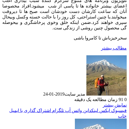
تلویزیون وبرنامه های متنوع سرگرم کننده سبب بیداری اغلب
اعضای بیشتر خانواده ها تا پاسی از شب میشود.افراد مخصوصا
آنان که ساعت کارشان دست خودشان است صبح ها تا دیروقت
میخوابند.با چنین استراحتی، کل روز را با حالت خسته وکسل وبیحال
سپری خواهند کرد.ضمن اینکه خلق وخوی پرخاشگری و بیحوصله
گی محصول چنین روشی از زندگی ست.
سحرخیزباش تا کامروا باشی
مطالب بیشتر
مدیر سایت
2019-01-24
0
91
زمان مطالعه یک دقیقه
نمایش بیشتر
فیسبوک
ایکس
لینکداین
واتس آپ
تلگرام
اشتراک گذاری با ایمیل
چاپ