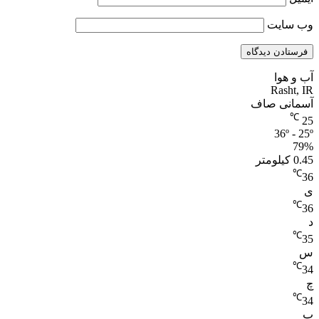
وب‌ سایت
آب و هوا
Rasht, IR
آسمانی صاف
℃
25
36º - 25º
79%
0.45 کیلومتر
℃
36
ی
℃
36
د
℃
35
س
℃
34
چ
℃
34
پ