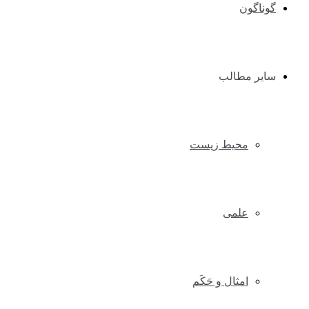
گوناگون
سایر مطالب
محیط زیست
علمی
امثال و حَکَم