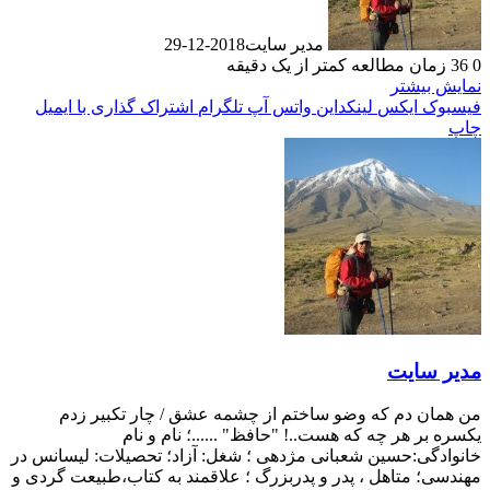
مدیر سایت
2018-12-29
0
36
زمان مطالعه کمتر از یک دقیقه
نمایش بیشتر
فیسبوک
ایکس
لینکداین
واتس آپ
تلگرام
اشتراک گذاری با ایمیل
چاپ
مدیر سایت
من همان دم که وضو ساختم از چشمه عشق / چار تکبیر زدم
یکسره بر هر چه که هست..! "حافظ" ......؛ نام و نام
خانوادگی:حسین شعبانی مژدهی ؛ شغل: آزاد؛ تحصیلات: لیسانس در
مهندسی؛ متاهل ، پدر و پدربزرگ ؛ علاقمند به کتاب،طبیعت گردی و