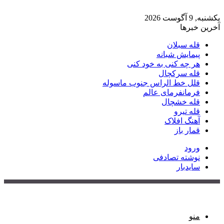
یکشنبه, 9 آگوست 2026
آخرین خبرها
قله سبلان
پیمایش شبانه
هر چه کنی به خود کنی
قله سرکچال
قلل خط الراس جنوب ماسوله
فرمانفرمای عالم
قله خشچال
قله تیرو
آهنگ افلاک
قمار باز
ورود
نوشته تصادفی
سایدبار
منو