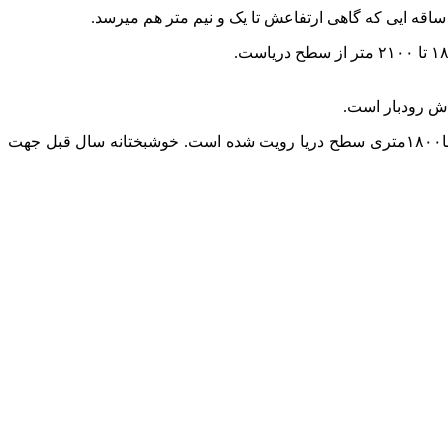
اقه ایی که گاهی ارتفاعش تا یک و نیم متر هم میرسد.
اش رودبار است.
در سالهای اخیر بصورت اتفاقی و دلایلی کاملا نامشخص بوته هایی از این گیاه در منطقه خارند ماسوله(مسیرقله شاه معلم)در ارتفاع تقریبا۱۸۰۰متری سطح دریا رویت شده است. خوشبختانه سال قبل جهت