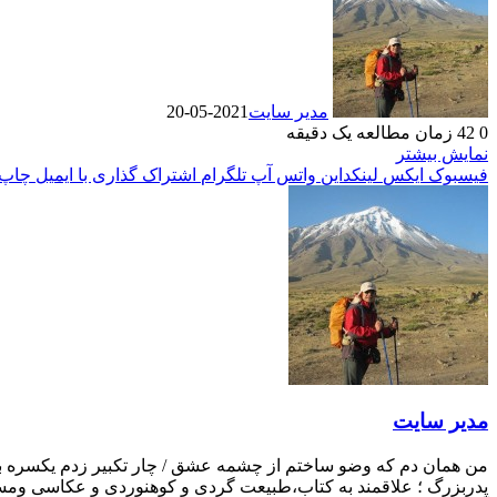
مدیر سایت
2021-05-20
0
42
زمان مطالعه یک دقیقه
نمایش بیشتر
فیسبوک
ایکس
لینکداین
واتس آپ
تلگرام
اشتراک گذاری با ایمیل
چاپ
مدیر سایت
من همان دم که وضو ساختم از چشمه عشق / چار تکبیر زدم یکسره بر ه
پدربزرگ ؛ علاقمند به کتاب،طبیعت گردی و کوهنوردی و عکاسی ومست