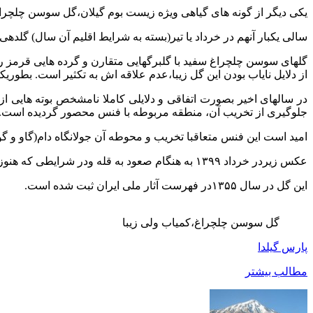
یکی دیگر از گونه های گیاهی ویژه زیست بوم گیلان،گل سوسن چلچراغ
سالی یکبار آنهم در خرداد یا تیر(بسته به شرایط اقلیم آن سال) گلدهی دارد.رویشگاهش 
گلهای سوسن چلچراغ سفید با گلبرگهایی متقارن و گرده هایی قرمز 
از دلایل نایاب بودن این گل زیبا،عدم علاقه اش به تکثیر است. بطور
جلوگیری از تخریب آن، منطقه مربوطه با فنس محصور گردیده است.
امید است این فنس متعاقبا تخریب و محوطه آن جولانگاه دام(گاو و گو
عکس زیردر خرداد ۱۳۹۹ به هنگام صعود به قله ودر شرایطی که هنوز منطقه محصور نشده بود گرفته شده است.
این گل در سال ۱۳۵۵در فهرست آثار ملی ایران ثبت شده است.
گل سوسن چلچراغ،کمیاب ولی زیبا
پارس گیلدا
مطالب بیشتر