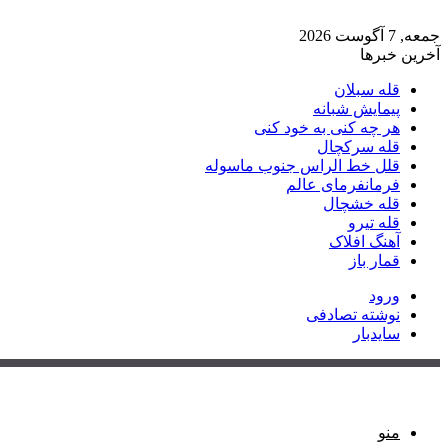
جمعه, 7 آگوست 2026
آخرین خبرها
قله سبلان
پیمایش شبانه
هر چه کنی به خود کنی
قله سرکچال
قلل خط الراس جنوب ماسوله
فرمانفرمای عالم
قله خشچال
قله تیرو
آهنگ افلاک
قمار باز
ورود
نوشته تصادفی
سایدبار
منو