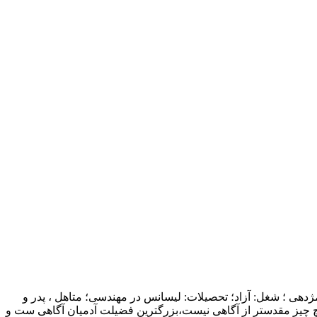
ژدهی ؛ شغل: آزاد؛ تحصیلات: لیسانس در مهندسی؛ متاهل ، پدر و
چ چیز مقدستر از آگاهی نیست،بزرگترین فضیلت آدمیان آگاهی ست و