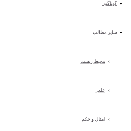
گوناگون
سایر مطالب
محیط زیست
علمی
امثال و حَکَم