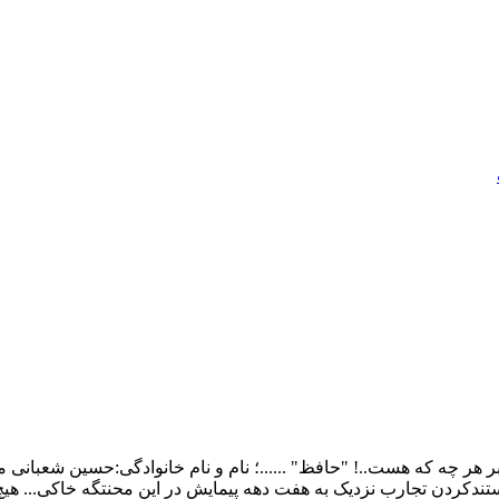
ر چه که هست..! "حافظ" ......؛ نام و نام خانوادگی:حسین شعبانی م
ندکردن تجارب نزدیک به هفت دهه پیمایش در این محنتگه خاکی... هی