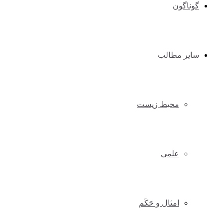
گوناگون
سایر مطالب
محیط زیست
علمی
امثال و حَکَم