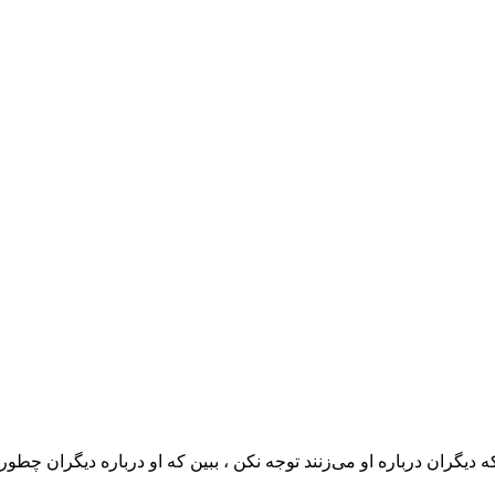
ﯾﮕﺮﺍﻥ ﺩﺭﺑﺎﺭﻩ ﺍﻭ ﻣﯽﺯﻧﻨﺪ ﺗﻮﺟﻪ ﻧﮑﻦ ، ﺑﺒﯿﻦ ﮐﻪ ﺍﻭ ﺩﺭﺑﺎﺭﻩ ﺩﯾﮕﺮﺍﻥ ﭼﻄ