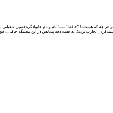
ر چه که هست..! "حافظ" ......؛ نام و نام خانوادگی:حسین شعبانی م
ندکردن تجارب نزدیک به هفت دهه پیمایش در این محنتگه خاکی... هی