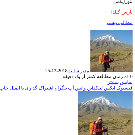
ﻟﺌﻮ_آﯾﮑﻤﻦ
پارس گیلدا
مطالب بیشتر
مدیر سایت
2018-12-25
0
31
زمان مطالعه کمتر از یک دقیقه
نمایش بیشتر
فیسبوک
ایکس
لینکداین
واتس آپ
تلگرام
اشتراک گذاری با ایمیل
چاپ