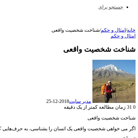
جستجو برای
خانه
/
امثال و حکم
/
شناخت شخصیت واقعی
امثال و حکم
شناخت شخصیت واقعی
مدیر سایت
2018-12-25
0
31
زمان مطالعه کمتر از یک دقیقه
شناخت شخصیت واقعی
اگر ﻣﯽ ﺧﻮﺍﻫﯽ ﺷﺨﺼﯿﺖ ﻭﺍﻗﻌﯽ ﯾﮏ ﺍﻧﺴﺎﻥ ﺭﺍ ﺑﺸﻨﺎﺳﯽ، ﺑﻪ ﺣﺮﻑﻫﺎﯾﯽ ﮐﻪ ﺩ