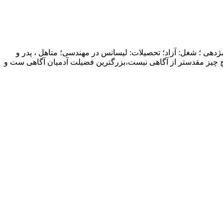
ژدهی ؛ شغل: آزاد؛ تحصیلات: لیسانس در مهندسی؛ متاهل ، پدر و
چ چیز مقدستر از آگاهی نیست،بزرگترین فضیلت آدمیان آگاهی ست و