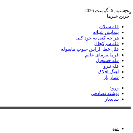
پنج‌شنبه, 6 آگوست 2026
آخرین خبرها
قله سبلان
پیمایش شبانه
هر چه کنی به خود کنی
قله سرکچال
قلل خط الراس جنوب ماسوله
فرمانفرمای عالم
قله خشچال
قله تیرو
آهنگ افلاک
قمار باز
ورود
نوشته تصادفی
سایدبار
منو