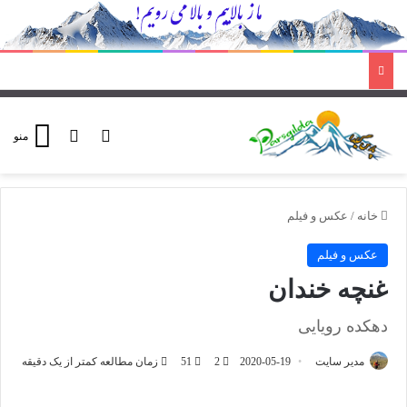
ورود
تغییر پوسته
منو
خانه
/
عکس و فیلم
عکس و فیلم
غنچه خندان
دهکده رویایی
مدیر سایت
2020-05-19
2
51
زمان مطالعه کمتر از یک دقیقه