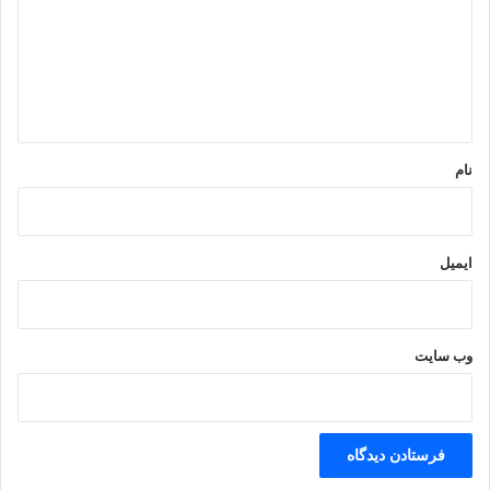
گ
ا
ه
*
چون شمع نکورویی در رهگذر باد است، طرف هنری بربند از شمع نکورویی
نام
ایمیل
وب‌ سایت