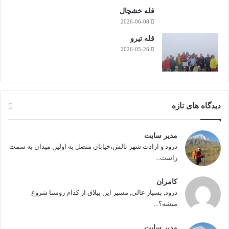
قله خشچال
2026-06-08
قله تیرو
2026-05-26
دیدگاه های تازه
مدیر سایت
درود و ارادت شهر تالش،خیابان متصل به اولین میدان به سمت
راست...
کامران
درود, بسیار عالی, مسیر این ییلاق از کدام روستا شروع
میشه؟...
مدیر سایت