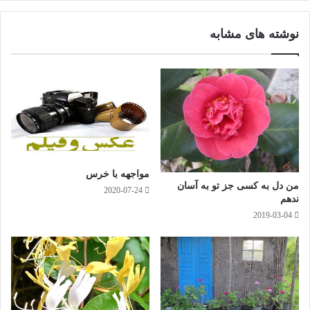
وک
گرا
م
نوشته های مشابه
تا غُنچه خندانت دولت به که خواهد داد، ای شاخ گُل رعنا از بهر که می رویی..!
مواجهه با خرس
من دل به كسی جز تو به آسان
2020-07-24
ندهم
2019-03-04