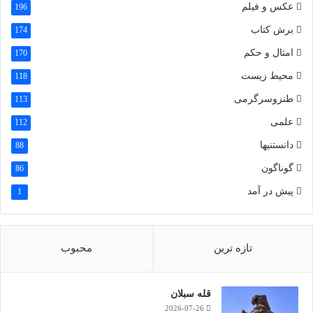
عکس و فیلم
196
عکسها:اردیبهشت99
برش کتاب
174
امثال و حکم
170
پارس گیلدا
محیط زیست
118
غنچه خندان
طنزوسرگرمی
113
علمی
112
مطالب بیشتر
دانستنیها
88
گوناگون
86
پیش در آمد
1
تازه ترین
محبوب
قله سبلان
2026-07-26