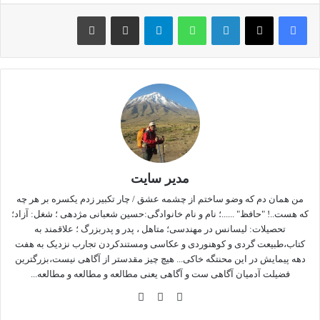
لینکداین
واتس آپ
تلگرام
اشتراک گذاری با ایمیل
چاپ
فکر بلبل همه آن است که گُل شد یارش، گُل در اندیشه که چون عشوه کند در
کارش
مدیر سایت
من همان دم که وضو ساختم از چشمه عشق / چار تکبیر زدم یکسره بر هر چه
که هست..! "حافظ" ......؛ نام و نام خانوادگی:حسین شعبانی مژدهی ؛ شغل: آزاد؛
تحصیلات: لیسانس در مهندسی؛ متاهل ، پدر و پدربزرگ ؛ علاقمند به
کتاب،طبیعت گردی و کوهنوردی و عکاسی ومستندکردن تجارب نزدیک به هفت
دهه پیمایش در این محنتگه خاکی... هیچ چیز مقدستر از آگاهی نیست،بزرگترین
فضیلت آدمیان آگاهی ست و آگاهی یعنی مطالعه و مطالعه و مطالعه...
وبس
فی
این
ایت
سب
ستا