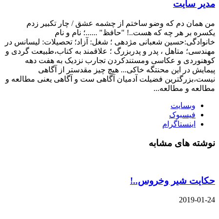
مدیر سایت
من همان دم که وضو ساختم از چشمه عشق / چار تکبیر زدم
یکسره بر هر چه که هست..! "حافظ" ......؛ نام و نام
خانوادگی:حسین شعبانی مژدهی ؛ شغل: آزاد؛ تحصیلات: لیسانس در
مهندسی؛ متاهل ، پدر و پدربزرگ ؛ علاقمند به کتاب،طبیعت گردی و
کوهنوردی و عکاسی ومستندکردن تجارب نزدیک به هفت دهه
پیمایش در این محنتگه خاکی... هیچ چیز مقدستر از آگاهی
نیست،بزرگترین فضیلت آدمیان آگاهی ست و آگاهی یعنی مطالعه و
مطالعه و مطالعه...
وبسایت
فیسبوک
اینستاگرام
نوشته های مشابه
حکایت شیر وخروس..!
2019-01-24