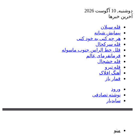
دوشنبه, 10 آگوست 2026
آخرین خبرها
قله سبلان
پیمایش شبانه
هر چه کنی به خود کنی
قله سرکچال
قلل خط الراس جنوب ماسوله
فرمانفرمای عالم
قله خشچال
قله تیرو
آهنگ افلاک
قمار باز
ورود
نوشته تصادفی
سایدبار
منو