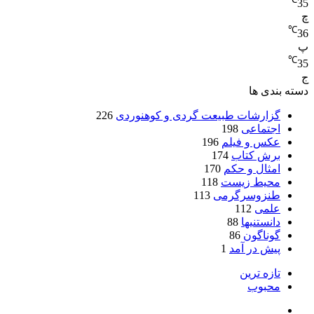
35
چ
℃
36
پ
℃
35
ج
دسته بندی ها
گزارشات طبیعت گردی و کوهنوردی
226
اجتماعی
198
عکس و فیلم
196
برش کتاب
174
امثال و حکم
170
محیط زیست
118
طنزوسرگرمی
113
علمی
112
دانستنیها
88
گوناگون
86
پیش در آمد
1
تازه ترین
محبوب