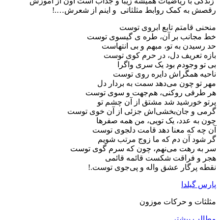
زندگی با ریاضیات همیشه زیبا و جذاب است اون از آموزش
رقصش به کمک روابط مثلثاتی و اینم از شعرش….!
منحنی قامتم تابع ابروی توست
خط مجانب بر آن، طره ی گیسوی توست
حد رسیدن به تو، مبهم و بی انتهاست
بازه‌ تعریف دل، در حرم کوی توست
بی تو وجودم بود یک سری واگرا
ناحیه همگراش دایره روی توست
مهر تو چون می‌دهد سمت به بردار دل
هر طرفی روکنی، هم‌جهت و سوی توست
پرتو خورشید شد مشتق از آن چشم تو
گرمی و جان‌بخشی‌اش جزئی از آن خوی توست
چون به عدد، یک تویی، من همه‌ صفرها
آن چه که معنا دهد قامت دلجوی توست
گر شود آن دم که ما زوج مرتب شویم
سر به رهت می‌نهم، چون که سرم گوی توست
هجر و فراقت شکست قائمه قائمی
نقطه پرگار عشق واله و پی‌جوی توست.!
پارس گیلدا
مثلثات و حرکات موزون
مطالب بیشتر