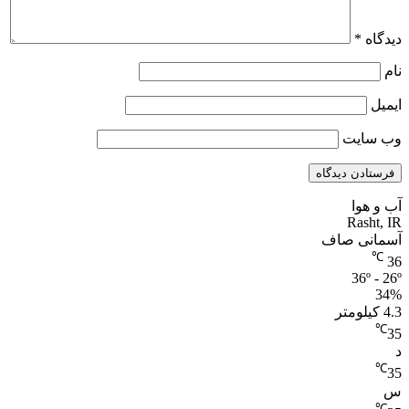
دیدگاه
*
نام
ایمیل
وب‌ سایت
آب و هوا
Rasht, IR
آسمانی صاف
℃
36
36º - 26º
34%
4.3 کیلومتر
℃
35
د
℃
35
س
℃