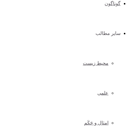
گوناگون
سایر مطالب
محیط زیست
علمی
امثال و حَکَم