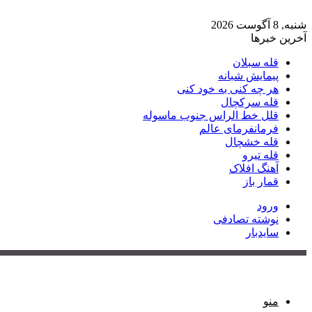
شنبه, 8 آگوست 2026
آخرین خبرها
قله سبلان
پیمایش شبانه
هر چه کنی به خود کنی
قله سرکچال
قلل خط الراس جنوب ماسوله
فرمانفرمای عالم
قله خشچال
قله تیرو
آهنگ افلاک
قمار باز
ورود
نوشته تصادفی
سایدبار
منو