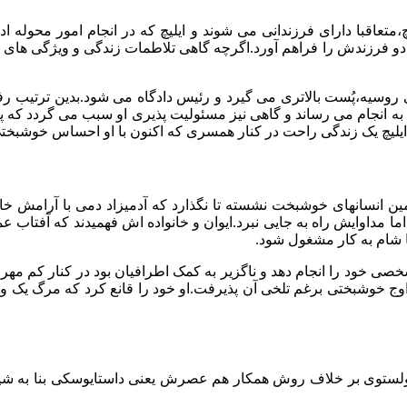
،متعاقبا دارای فرزندانی می شوند و ایلیچ که در انجام امور محول
دو فرزندش را فراهم آورد.اگرچه گاهی تلاطمات زندگی و ویژگی های
 روسیه،پُست بالاتری می گیرد و رئیس دادگاه می شود.بدین ترتیب ر
ه انجام می رساند و گاهی نیز مسئولیت پذیری او سبب می گردد که پرونده
یلیچ یک زندگی راحت در کنار همسری که اکنون با او احساس خوشبختی
کمین انسانهای خوشبخت نشسته تا نگذارد که آدمیزاد دمی با آرامش خاط
ا مداوایش راه به جایی نبرد.ایوان و خانواده اش فهمیدند که آفتاب
تا شام به کار مشغول شود.
صی خود را انجام دهد و ناگزیر به کمک اطرافیان بود در کنار کم مه
ج خوشبختی برغم تلخی آن پذیرفت.او خود را قانع کرد که مرگ یک واقع
تولستوی بر خلاف روش همکار هم عصرش یعنی داستایوسکی بنا به شیوه 