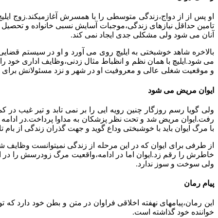
او پس از از دواج،زندگی متوسطی را با همسرش آغازمیکند.زوج ایلیچ
تامین حداقل نیازهای زندگی،موجبات آسایش نسبی خانواده و تحصیل 
آنان می شود ولی مشکلی جدی ایجاد نمی کند.
بالاخره شاهد خوشبختی به ایلیچ روی می آورد و او در سیستم قضایی
می شود.ایلیچ با همان نظم و انظباط مثال زدنی،وظایف اداری خود را ب
و موقعیت شغلی عالی و معروفیت او در شهر و نزد مسئولانش برای ا
ایوان مریض می شود
ولی گویا رسم روزگار چنین رویه ایی را بر نمی تابد و تیر غیب در 
رفت.ایوان مریض شد و تحت نظر پزشکان به مداوا پرداخت.در ادامه ام
با مرگ ایوان باید با خوشبختی وداع گوید و جهت گذران زندگی از بام 
از طرفی برای ایوان که در این مرحله از زندگی نمیتوانست وظایف شخ
خاطرش را رقم زد.ایوان اما در ادامه،واقعیت مرگ زودرسش را در او
ولی سوخت و سوز ندارد.
پیام رمان
این رمان،پیامهای نهفته اخلاقی فراوان در متن و بطن خود دارد که 
خواننده خود گذاشته است.