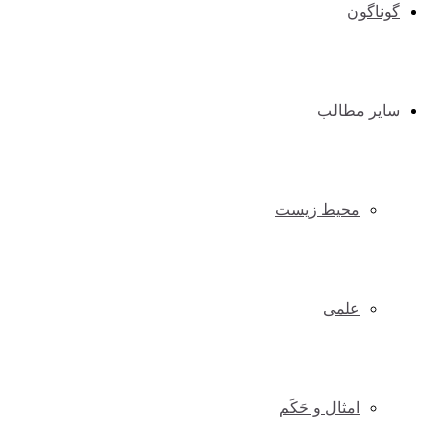
گوناگون
سایر مطالب
محیط زیست
علمی
امثال و حَکَم