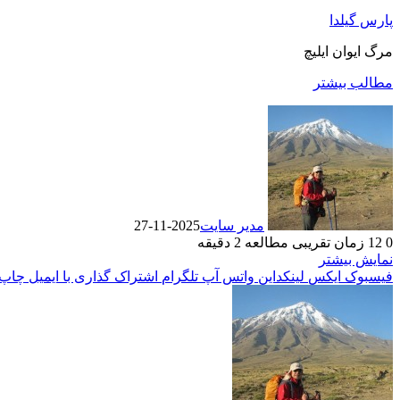
پارس گیلدا
مرگ ایوان ایلیچ
مطالب بیشتر
مدیر سایت
2025-11-27
0
12
زمان تقریبی مطالعه 2 دقیقه
نمایش بیشتر
فیسبوک
ایکس
لینکداین
واتس آپ
تلگرام
اشتراک گذاری با ایمیل
چاپ