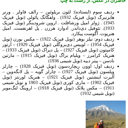
حاضران در عکس، از راست به چپ
ردیف سوم (ایستاده): لئون بریلوئین – رالف فاولر . ورنر
هایزنبرگ (نوبل فیزیک 1932) . ولفگانگ پائولی (نوبل فیزیک
1945) . ژولز امیل ورشافلت . اروین شرودینگر (نوبل فیزیک
1933). تئوفیل دی‌داندر. ادوارد هرزن . پل اهرنفست. امیل
هنریوت. آگوست پیکارد.
ردیف دوم: نیلز بوهر (نوبل فیزیک 1922) – مکس بورن (نوبل
فیزیک 1954) – لوییس دی‌بروگلی (نوبل فیزیک 1929) – آرتور
کامپتون (نوبل فیزیک 1927) – پل دیراک (نوبل فیزیک 1933) –
هنریک کرامرز – ویلیام براگ (نوبل فیزیک 1915) – مارتین
نادسن – پیتر دبیه (نوبل شیمی 1936)
ردیف اول: اوون ریچاردسون (نوبل فیزیک 1928) – چارلز
ویلسون (نوبل فیزیک 1927) – چارلز گویه – پل لانگه‌وین –
آلبرت اینشتین (نوبل فیزیک 1921) – هنریک لورنتز (نوبل
فیزیک 1902) – ماری کوری (نوبل فیزیک 1903 و نوبل شیمی
1911) – مکس پلانک (نوبل فیزیک 1918) – اروینگ لنگ‌مویر
(نوبل شیمی 1932)