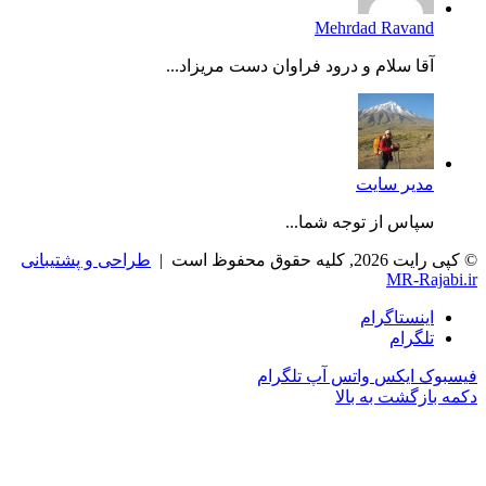
Mehrdad Ravand
آقا سلام و درود فراوان دست مریزاد...
مدیر سایت
سپاس از توجه شما...
© کپی رایت 2026, کلیه حقوق محفوظ است |
طراحی و پشتیبانی
MR-Rajabi.ir
اینستاگرام
تلگرام
فیسبوک
ایکس
واتس آپ
تلگرام
دکمه بازگشت به بالا