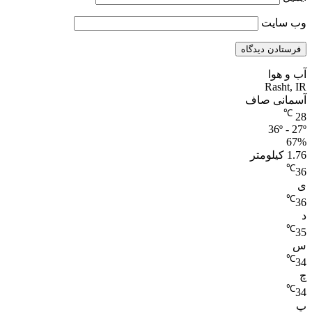
وب‌ سایت
آب و هوا
Rasht, IR
آسمانی صاف
℃
28
36º - 27º
67%
1.76 کیلومتر
℃
36
ی
℃
36
د
℃
35
س
℃
34
چ
℃
34
پ