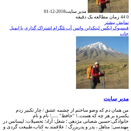
مدیر سایت
2018-12-01
0
44
زمان مطالعه یک دقیقه
نمایش بیشتر
فیسبوک
ایکس
لینکداین
واتس آپ
تلگرام
اشتراک گذاری با ایمیل
چاپ
مدیر سایت
من همان دم که وضو ساختم از چشمه عشق / چار تکبیر زدم
یکسره بر هر چه که هست..! "حافظ" ......؛ نام و نام
خانوادگی:حسین شعبانی مژدهی ؛ شغل: آزاد؛ تحصیلات: لیسانس در
مهندسی؛ متاهل ، پدر و پدربزرگ ؛ علاقمند به کتاب،طبیعت گردی و