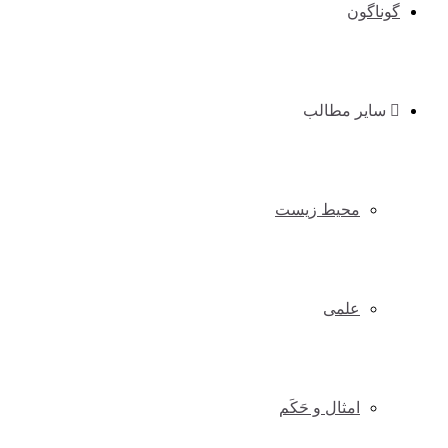
گوناگون
سایر مطالب
محیط زیست
علمی
امثال و حَکَم