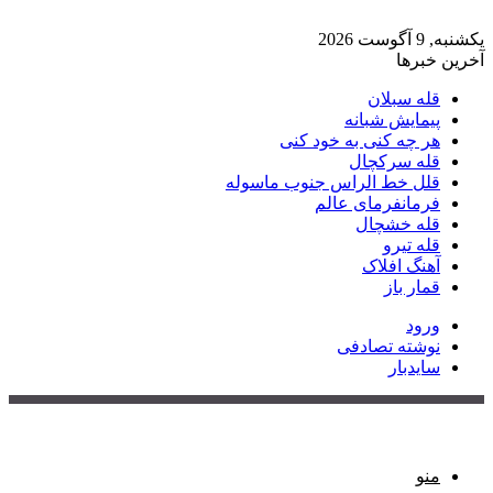
یکشنبه, 9 آگوست 2026
آخرین خبرها
قله سبلان
پیمایش شبانه
هر چه کنی به خود کنی
قله سرکچال
قلل خط الراس جنوب ماسوله
فرمانفرمای عالم
قله خشچال
قله تیرو
آهنگ افلاک
قمار باز
ورود
نوشته تصادفی
سایدبار
منو