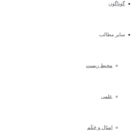
گوناگون
سایر مطالب
محیط زیست
علمی
امثال و حَکَم