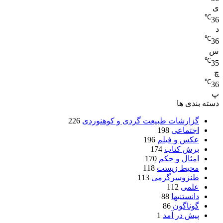
بندی ها
گزارشات طبیعت گردی و کوهنوردی
226
اجتماعی
198
عکس و فیلم
196
برش کتاب
174
امثال و حکم
170
محیط زیست
118
طنزوسرگرمی
113
علمی
112
دانستنیها
88
گوناگون
86
پیش در آمد
1