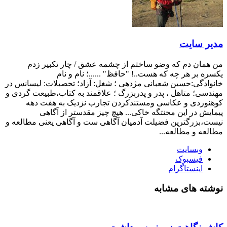
 سایت
ان دم که وضو ساختم از چشمه عشق / چار تکبیر زدم
 بر هر چه که هست..! "حافظ" ......؛ نام و نام
دگی:حسین شعبانی مژدهی ؛ شغل: آزاد؛ تحصیلات: لیسانس در
ی؛ متاهل ، پدر و پدربزرگ ؛ علاقمند به کتاب،طبیعت گردی و
ردی و عکاسی ومستندکردن تجارب نزدیک به هفت دهه
ش در این محنتگه خاکی... هیچ چیز مقدستر از آگاهی
بزرگترین فضیلت آدمیان آگاهی ست و آگاهی یعنی مطالعه و
ه و مطالعه...
وبسایت
فیسبوک
اینستاگرام
ه های مشابه