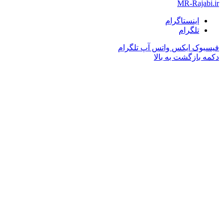
MR-Raja
اینستاگرام
تلگرام
وک
ایکس
واتس آپ
تلگرام
بازگشت به بالا