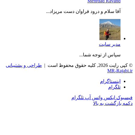
Mehrdad Ravand
آقا سلام و درود فراوان دست مریزاد...
مدیر سایت
سپاس از توجه شما...
, کلیه حقوق محفوظ است |
طراحی و پشتیبانی
MR-Raja
اینستاگرام
تلگرام
وک
ایکس
واتس آپ
تلگرام
بازگشت به بالا