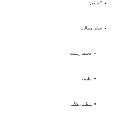
گوناگون
سایر مطالب
محیط زیست
علمی
امثال و حَکَم