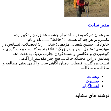
 سایت
ان دم که وضو ساختم از چشمه عشق / چار تکبیر زدم
 بر هر چه که هست..! "حافظ" ......؛ نام و نام
دگی:حسین شعبانی مژدهی ؛ شغل: آزاد؛ تحصیلات: لیسانس در
ی؛ متاهل ، پدر و پدربزرگ ؛ علاقمند به کتاب،طبیعت گردی و
ردی و عکاسی ومستندکردن تجارب نزدیک به هفت دهه
ش در این محنتگه خاکی... هیچ چیز مقدستر از آگاهی
بزرگترین فضیلت آدمیان آگاهی ست و آگاهی یعنی مطالعه و
ه و مطالعه...
وبسایت
فیسبوک
اینستاگرام
ه های مشابه