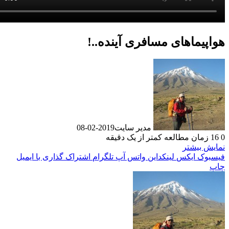
یماهای مسافری آینده..!
مدیر سایت
2019-02-08
زمان مطالعه کمتر از یک دقیقه
 بیشتر
وک
ایکس
لینکداین
واتس آپ
تلگرام
اشتراک گذاری با ایمیل