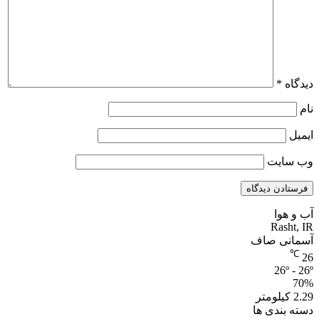
ه
*
سایت
هوا
Rash
نی صاف
26º
بندی ها